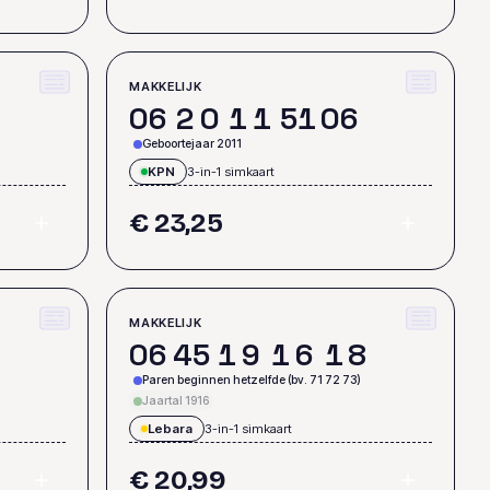
MAKKELIJK
0
6
2
0
1
1
5
1
0
6
Geboortejaar 2011
KPN
3-in-1 simkaart
€ 23,25
MAKKELIJK
0
6
4
5
1
9
1
6
1
8
Paren beginnen hetzelfde (bv. 71 72 73)
Jaartal 1916
Lebara
3-in-1 simkaart
€ 20,99