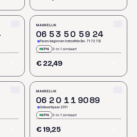
MAKKELIJK
4
0
6
5
3
5
0
5
9
2
4
Paren beginnen hetzelfde (bv. 71 72 73)
KPN
3-in-1 simkaart
€ 22,49
MAKKELIJK
0
6
2
0
1
1
9
0
8
9
Geboortejaar 2011
KPN
3-in-1 simkaart
€ 19,25