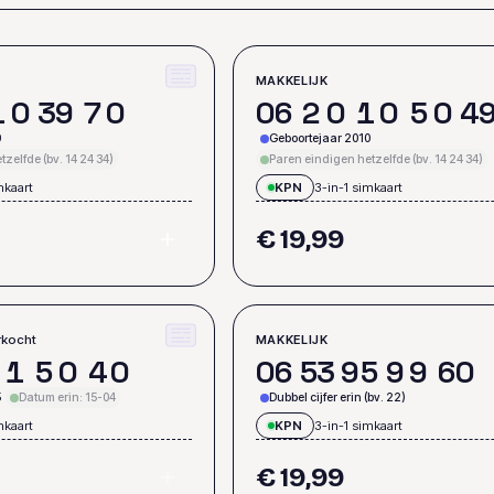
MAKKELIJK
1
0
3
9
7
0
0
6
2
0
1
0
5
0
4
0
Geboortejaar 2010
zelfde (bv. 14 24 34)
Paren eindigen hetzelfde (bv. 14 24 34)
mkaart
KPN
3-in-1 simkaart
€ 19,99
erkocht
MAKKELIJK
1
5
0
4
0
0
6
5
3
9
5
9
9
6
0
5
Datum erin: 15-04
Dubbel cijfer erin (bv. 22)
mkaart
KPN
3-in-1 simkaart
€ 19,99