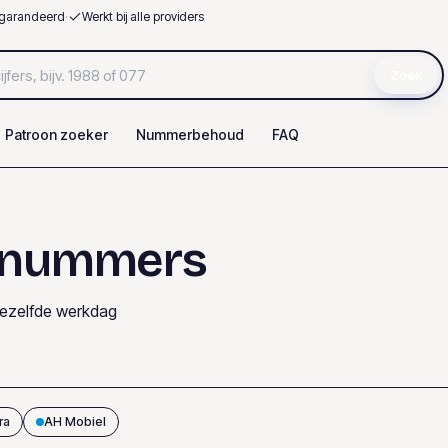
garandeerd
·
Werkt bij alle providers
Zoek
Patroon zoeker
Nummerbehoud
FAQ
-nummers
dezelfde werkdag
ra
AH Mobiel