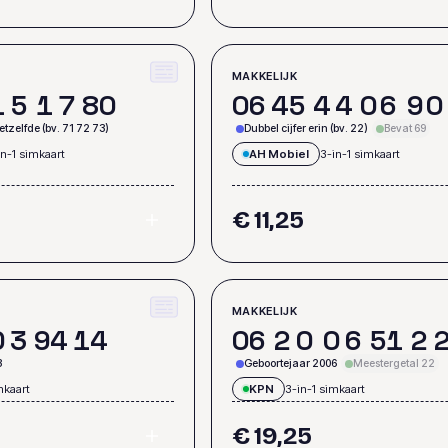
MAKKELIJK
1
5
1
7
8
0
0
6
4
5
4
4
0
6
9
0
tzelfde (bv. 71 72 73)
Dubbel cijfer erin (bv. 22)
Bevat 69
in-1 simkaart
AH Mobiel
3-in-1 simkaart
€ 11,25
MAKKELIJK
0
3
9
4
1
4
0
6
2
0
0
6
5
1
2
3
Geboortejaar 2006
Meestergetal 22
mkaart
KPN
3-in-1 simkaart
€ 19,25