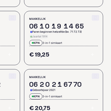
MAKKELIJK
0
6
1
0
1
9
1
4
6
5
Paren beginnen hetzelfde (bv. 71 72 73)
Jaartal 1914
KPN
3-in-1 simkaart
€ 19,25
MAKKELIJK
2
0
6
2
0
2
1
6
7
7
0
Geboortejaar 2021
KPN
3-in-1 simkaart
€ 20,75