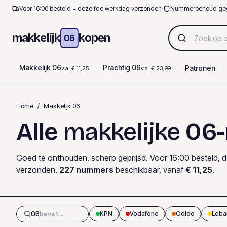
Voor 16:00 besteld = dezelfde werkdag verzonden
·
Nummerbehoud ge
makkelijk
kopen
06
Makkelijk 06
Prachtig 06
Patronen
v.a. € 11,25
v.a. € 23,99
Home
/
Makkelijk 06
Alle
makkelijke
06
Goed te onthouden, scherp geprijsd. Voor 16:00 besteld, 
verzonden.
227
nummers
beschikbaar
, vanaf
€ 11,25
.
06
KPN
Vodafone
Odido
Leba