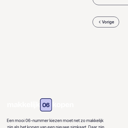
Vorige
makkelijk
kopen
06
Een mooi 06-nummer kiezen moet net zo makkelijk
zijn als het kopen van een nieuwe simkaart. Daar zijn