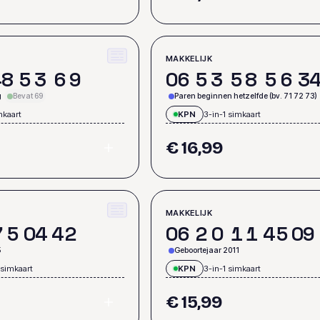
MAKKELIJK
4
8
5
3
6
9
0
6
5
3
5
8
5
6
3
g
Bevat 69
Paren beginnen hetzelfde (bv. 71 72 73)
mkaart
KPN
3-in-1 simkaart
€ 16,99
MAKKELIJK
7
5
0
4
4
2
0
6
2
0
1
1
4
5
0
9
5
Geboortejaar 2011
 simkaart
KPN
3-in-1 simkaart
€ 15,99