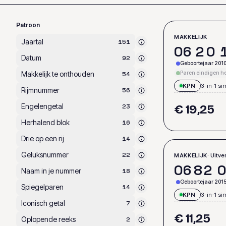
Patroon
MAKKELIJK
Jaartal
151
0
6
2
0
Datum
92
Geboortejaar 201
Makkelijk te onthouden
Paren eindigen het
54
KPN
3-in-1 si
Rijmnummer
56
Engelengetal
23
€ 19,25
Herhalend blok
16
Drie op een rij
14
Geluksnummer
22
· Uitv
MAKKELIJK
0
6
8
2
0
Naam in je nummer
18
Geboortejaar 201
Spiegelparen
14
KPN
3-in-1 si
Iconisch getal
7
€ 11,25
Oplopende reeks
2