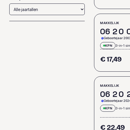
MAKKELIJK
0
6
2
0
Geboortejaar 200
KPN
3-in-1 si
€ 17,49
MAKKELIJK
0
6
2
0
Geboortejaar 202
KPN
3-in-1 si
€ 22,49