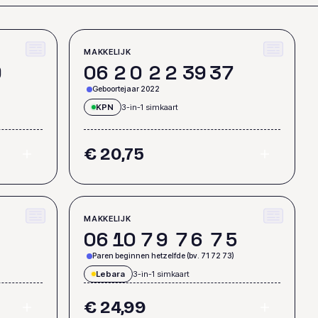
MAKKELIJK
9
0
6
2
0
2
2
3
9
3
7
Geboortejaar 2022
KPN
3-in-1 simkaart
€ 20,75
MAKKELIJK
0
6
1
0
7
9
7
6
7
5
Paren beginnen hetzelfde (bv. 71 72 73)
Lebara
3-in-1 simkaart
€ 24,99