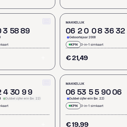
MAKKELIJK
0
3
5
8
8
9
0
6
2
0
0
8
3
6
3
2
3
Geboortejaar 2008
mkaart
KPN
3-in-1 simkaart
€ 21,49
MAKKELIJK
2
4
3
0
9
9
0
6
5
3
5
5
9
0
0
6
4
Dubbel cijfer erin (bv. 22)
Dubbel cijfer erin (bv. 22)
mkaart
KPN
3-in-1 simkaart
€ 19,99