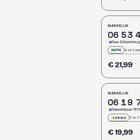
MAKKELIJK
0
6
5
3
Paar 53 komt teru
KPN
3-in-1 si
€ 21,99
MAKKELIJK
0
6
1
9
Geboortejaar 197
Lebara
3-in-1
€ 19,99