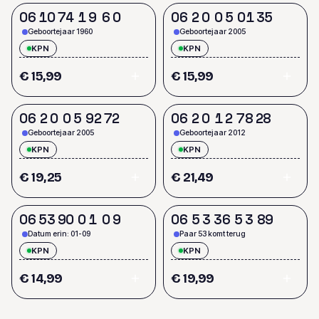
0
6
1
0
7
4
1
9
6
0
0
6
2
0
0
5
0
1
3
5
Geboortejaar 1960
Geboortejaar 2005
KPN
KPN
€ 15,99
€ 15,99
0
6
2
0
0
5
9
2
7
2
0
6
2
0
1
2
7
8
2
8
Geboortejaar 2005
Geboortejaar 2012
KPN
KPN
€ 19,25
€ 21,49
0
6
5
3
9
0
0
1
0
9
0
6
5
3
3
6
5
3
8
9
Datum erin: 01-09
Paar 53 komt terug
KPN
KPN
€ 14,99
€ 19,99