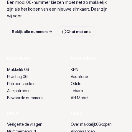
Een mooi 06-nummer kiezen moet net zo makkelijk
zijn als het kopen van een nieuwe simkaart. Daar zijn
wij voor.
Bekijk alle nummers
Chat met ons
NUMMERS
PROVIDERS
Makkelijk 06
KPN
Prachtig 06
Vodafone
Patroon zoeken
Odido
Alle patronen
Lebara
Bewaarde nummers
AH Mobiel
HULP
OVER
Veelgestelde vragen
Over makkelijk06kopen
Nummerbehoud
Voorwaarden