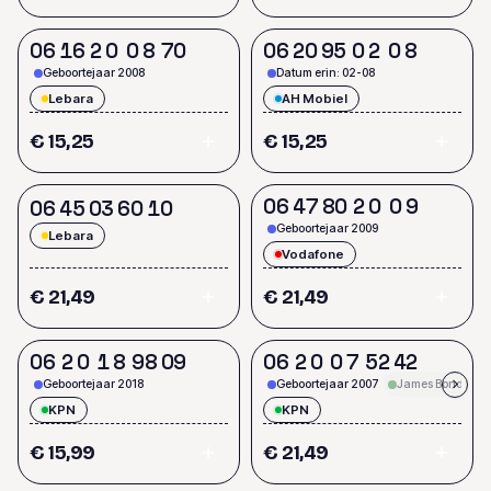
0
6
1
6
2
0
0
8
7
0
0
6
2
0
9
5
0
2
0
8
Geboortejaar 2008
Datum erin: 02-08
Lebara
AH Mobiel
€ 15,25
€ 15,25
0
6
4
7
8
0
2
0
0
9
0
6
4
5
0
3
6
0
1
0
Geboortejaar 2009
Lebara
Vodafone
€ 21,49
€ 21,49
0
6
2
0
1
8
9
8
0
9
0
6
2
0
0
7
5
2
4
2
Geboortejaar 2018
Geboortejaar 2007
James Bond (007
KPN
KPN
€ 15,99
€ 21,49