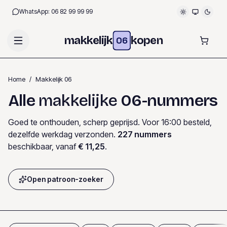
WhatsApp:
06 82 99 99 99
makkelijk
kopen
06
Home
/
Makkelijk 06
Alle
makkelijke
06-nummers
Goed te onthouden, scherp geprijsd. Voor 16:00 besteld,
dezelfde werkdag verzonden.
227
nummers
beschikbaar
, vanaf
€ 11,25
.
Open patroon-zoeker