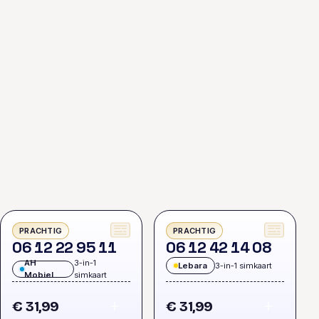
PRACHTIG
PRACHTIG
0
6
1
2
2
2
9
5
1
1
0
6
1
2
4
2
1
4
0
8
AH
3-in-1
Lebara
3-in-1 simkaart
Mobiel
simkaart
€ 31,99
€ 31,99