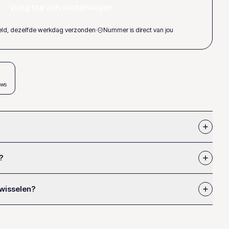
Voeg toe aan winkelwagen
teld, dezelfde werkdag verzonden
·
Nummer is direct van jou
ews
?
 wisselen?