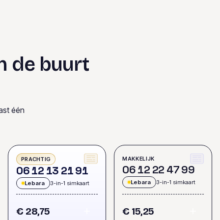
n de buurt
ast één
MAKKELIJK
PRACHTIG
0
6
1
2
2
2
4
7
9
9
0
6
1
2
1
3
2
1
9
1
Lebara
3-in-1 simkaart
Lebara
3-in-1 simkaart
€ 28,75
€ 15,25