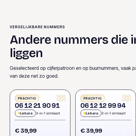
VERGELIJKBARE NUMMERS
Andere nummers die i
liggen
Geselecteerd op cijferpatroon en op buurnummers, vaak p
van deze net zo goed.
PRACHTIG
PRACHTIG
0
6
1
2
2
1
9
0
9
1
0
6
1
2
1
2
9
9
9
4
Lebara
3-in-1 simkaart
Lebara
3-in-1 simkaart
€ 39,99
€ 39,99