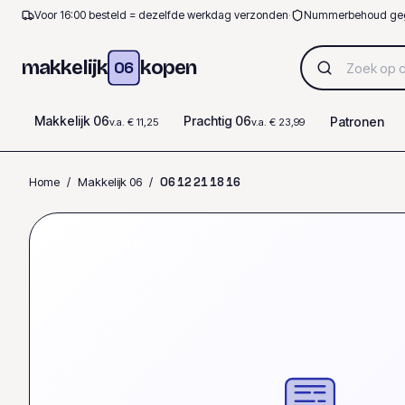
Voor 16:00 besteld = dezelfde werkdag verzonden
·
Nummerbehoud ge
makkelijk
kopen
06
Makkelijk 06
Prachtig 06
Patronen
v.a. € 11,25
v.a. € 23,99
Home
/
Makkelijk 06
/
0
6
1
2
2
1
1
8
1
6
OP VOORRAAD