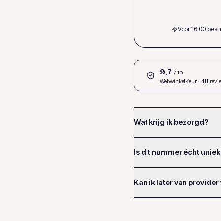
Voor 16:00 bes
9,7
/ 10
WebwinkelKeur
· 411 revi
Wat krijg ik bezorgd?
Is dit nummer écht uniek
Kan ik later van provider