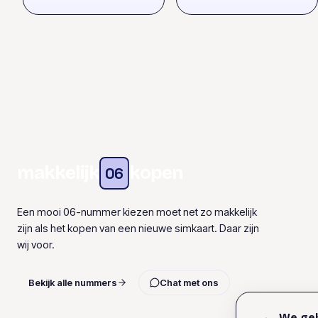
makkelijk
kopen
06
Een mooi 06-nummer kiezen moet net zo makkelijk
zijn als het kopen van een nieuwe simkaart. Daar zijn
wij voor.
Bekijk alle nummers
Chat met ons
We geb