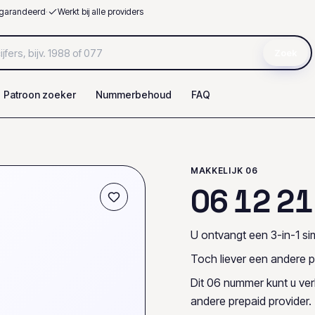
garandeerd
·
Werkt bij alle providers
Zoek
Patroon zoeker
Nummerbehoud
FAQ
MAKKELIJK 06
0
6
1
2
2
1
U ontvangt een 3-in-1 sim
Toch liever een andere p
Dit 06 nummer kunt u ve
andere prepaid provider.