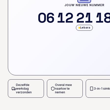
JOUW NIEUWE NUMMER
0
6
1
2
2
1
1
Lebara
Dezelfde
Overal mee
werkdag
naartoe te
3-in-1 simk
verzonden
nemen