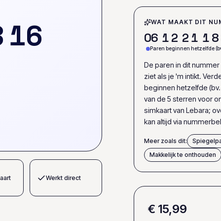
8
1
6
WAT MAAKT DIT NU
0
6
1
2
2
1
1
8
Paren beginnen hetzelfde (bv
De paren in dit nummer 
ziet als je 'm intikt. V
beginnen hetzelfde (bv. 
van de 5 sterren voor o
simkaart van Lebara; 
kan altijd via nummerb
Meer zoals dit:
Spiegelp
Makkelijk te onthouden
aart
Werkt direct
€ 15,99