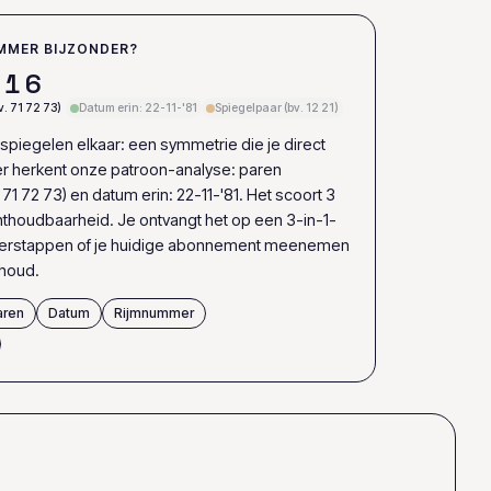
MMER BIJZONDER?
1
6
. 71 72 73)
Datum erin: 22-11-'81
Spiegelpaar (bv. 12 21)
spiegelen elkaar: een symmetrie die je direct
erder herkent onze patroon-analyse: paren
71 72 73) en datum erin: 22-11-'81. Het scoort 3
nthoudbaarheid. Je ontvangt het op een 3-in-1-
overstappen of je huidige abonnement meenemen
ehoud.
aren
Datum
Rijmnummer