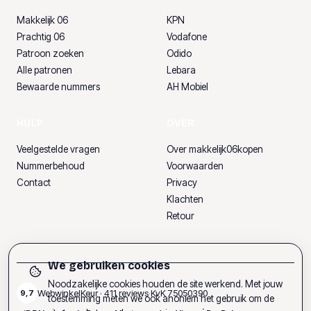
Makkelijk 06
KPN
Prachtig 06
Vodafone
Patroon zoeken
Odido
Alle patronen
Lebara
Bewaarde nummers
AH Mobiel
HULP
OVER
Veelgestelde vragen
Over makkelijk06kopen
Nummerbehoud
Voorwaarden
Contact
Privacy
Klachten
Retour
We gebruiken cookies
Noodzakelijke cookies houden de site werkend. Met jouw
WebwinkelKeur ·
411
reviews
·
KvK
75050390
9,7
toestemming meten we ook anoniem het gebruik om de