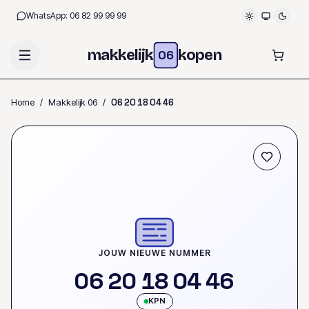
WhatsApp:
06 82 99 99 99
makkelijk
kopen
06
Home
/
Makkelijk 06
/
0
6
2
0
1
8
0
4
4
6
JOUW NIEUWE NUMMER
0
6
2
0
1
8
0
4
4
6
KPN