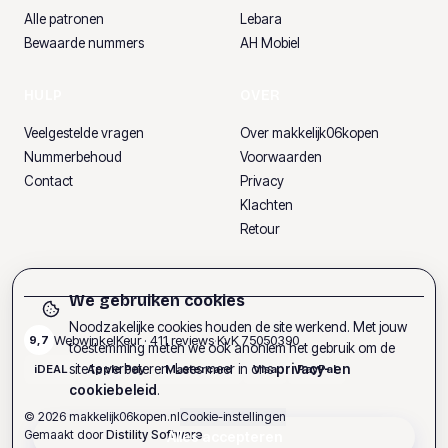
Alle patronen
Lebara
Bewaarde nummers
AH Mobiel
HULP
OVER
Veelgestelde vragen
Over makkelijk06kopen
Nummerbehoud
Voorwaarden
Contact
Privacy
Klachten
Retour
We gebruiken cookies
Noodzakelijke cookies houden de site werkend. Met jouw
WebwinkelKeur ·
411
reviews
·
KvK
75050390
9,7
toestemming meten we ook anoniem het gebruik om de
site te verbeteren. Lees meer in ons
privacy- en
iDEAL
Apple Pay
Mastercard
Visa
PayPal
cookiebeleid
.
©
2026
makkelijk06kopen.nl
Cookie-instellingen
Gemaakt door
Distility Software
Alles accepteren