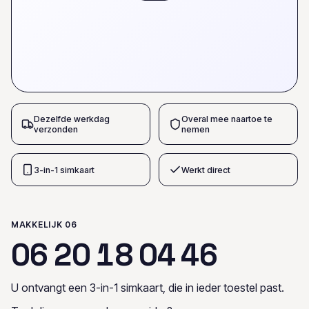
Dezelfde werkdag
Overal mee naartoe te
verzonden
nemen
3-in-1 simkaart
Werkt direct
MAKKELIJK 06
0
6
2
0
1
8
0
4
4
6
U ontvangt een 3-in-1 simkaart, die in ieder toestel past.