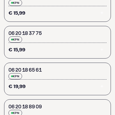
KPN
€ 15,99
0
6
2
0
1
8
3
7
7
5
KPN
€ 15,99
0
6
2
0
1
8
6
5
6
1
KPN
€ 19,99
0
6
2
0
1
8
8
9
0
9
KPN