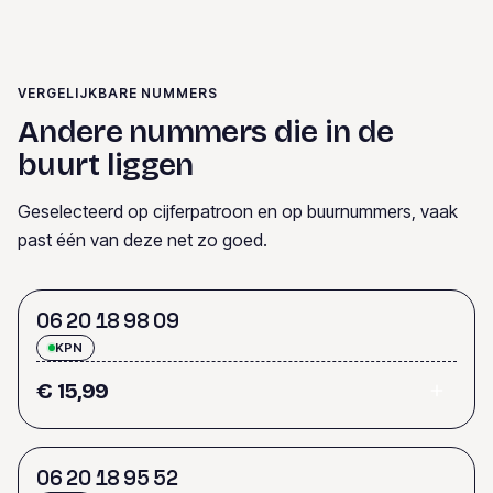
VERGELIJKBARE NUMMERS
Andere nummers die in de
buurt liggen
Geselecteerd op cijferpatroon en op buurnummers, vaak
past één van deze net zo goed.
0
6
2
0
1
8
9
8
0
9
KPN
€ 15,99
0
6
2
0
1
8
9
5
5
2