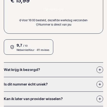
€ 15,99
Uitverkocht
Voor 16:00 besteld, dezelfde werkdag verzonden
·
Nummer is direct van jou
9,7
/ 10
WebwinkelKeur
· 411 reviews
Wat krijg ik bezorgd?
Is dit nummer écht uniek?
Kan ik later van provider wisselen?