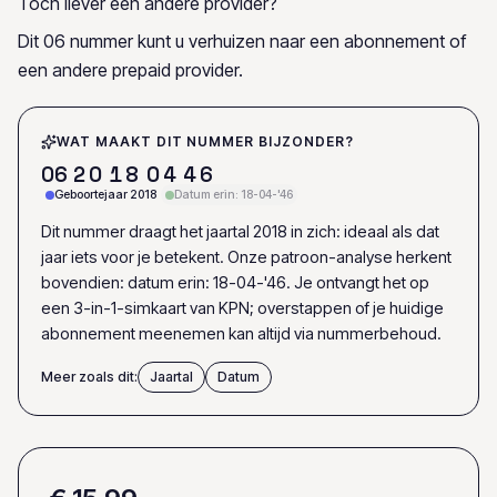
Toch liever een andere provider?
Dit 06 nummer kunt u verhuizen naar een abonnement of
een andere prepaid provider.
WAT MAAKT DIT NUMMER BIJZONDER?
0
6
2
0
1
8
0
4
4
6
Geboortejaar 2018
Datum erin: 18-04-'46
Dit nummer draagt het jaartal 2018 in zich: ideaal als dat
jaar iets voor je betekent. Onze patroon-analyse herkent
bovendien: datum erin: 18-04-'46. Je ontvangt het op
een 3-in-1-simkaart van KPN; overstappen of je huidige
abonnement meenemen kan altijd via nummerbehoud.
Meer zoals dit:
Jaartal
Datum