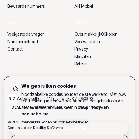
Bewaarde nummers
AH Mobiel
HULP
OVER
Veelgestelde vragen
Over makkelijk06kopen
Nummerbehoud
Voorwaarden
Contact
Privacy
Klachten
Retour
We gebruiken cookies
Noodzakelijke cookies houden de site werkend. Met jouw
WebwinkelKeur ·
411
reviews
·
KvK
75050390
9,7
toestemming meten we ook anoniem het gebruik om de
site te verbeteren. Lees meer in ons
privacy- en
iDEAL
Apple Pay
Mastercard
Visa
PayPal
cookiebeleid
.
©
2026
makkelijk06kopen.nl
Cookie-instellingen
Gemaakt door
Distility Software
Alles accepteren