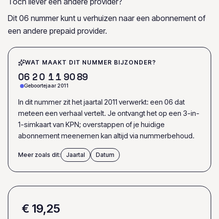
Toch liever een andere provider?
Dit 06 nummer kunt u verhuizen naar een abonnement of
een andere prepaid provider.
WAT MAAKT DIT NUMMER BIJZONDER?
0
6
2
0
1
1
9
0
8
9
Geboortejaar 2011
In dit nummer zit het jaartal 2011 verwerkt: een 06 dat
meteen een verhaal vertelt. Je ontvangt het op een 3-in-
1-simkaart van KPN; overstappen of je huidige
abonnement meenemen kan altijd via nummerbehoud.
Meer zoals dit:
Jaartal
Datum
€ 19,25