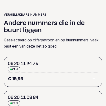
VERGELIJKBARE NUMMERS
Andere nummers die in de
buurt liggen
Geselecteerd op cijferpatroon en op buurnummers, vaak
past één van deze net zo goed.
0
6
2
0
1
1
2
4
7
5
KPN
€ 15,99
0
6
2
0
1
1
0
8
8
4
KPN