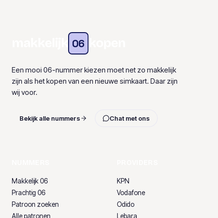
makkelijk
kopen
06
Een mooi 06-nummer kiezen moet net zo makkelijk
zijn als het kopen van een nieuwe simkaart. Daar zijn
wij voor.
Bekijk alle nummers
Chat met ons
NUMMERS
PROVIDERS
Makkelijk 06
KPN
Prachtig 06
Vodafone
Patroon zoeken
Odido
Alle patronen
Lebara