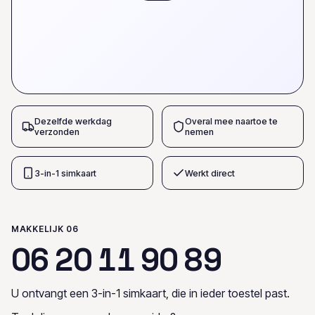
Dezelfde werkdag
Overal mee naartoe te
verzonden
nemen
3-in-1 simkaart
Werkt direct
MAKKELIJK 06
0
6
2
0
1
1
9
0
8
9
U ontvangt een 3-in-1 simkaart, die in ieder toestel past.