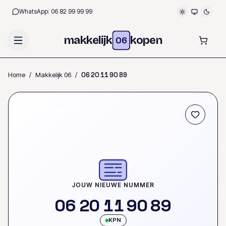
WhatsApp:
06 82 99 99 99
makkelijk
kopen
06
Home
/
Makkelijk 06
/
0
6
2
0
1
1
9
0
8
9
OP VOORRAAD
JOUW NIEUWE NUMMER
0
6
2
0
1
1
9
0
8
9
KPN