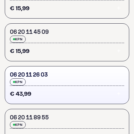
€ 15,99
0
6
2
0
1
1
4
5
0
9
KPN
€ 15,99
0
6
2
0
1
1
2
6
0
3
KPN
€ 43,99
0
6
2
0
1
1
8
9
5
5
KPN