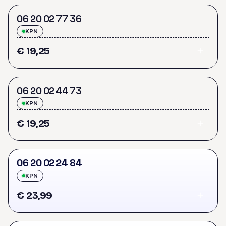
0
6
2
0
0
2
7
7
3
6
KPN
€ 19,25
0
6
2
0
0
2
4
4
7
3
KPN
€ 19,25
0
6
2
0
0
2
2
4
8
4
KPN
€ 23,99