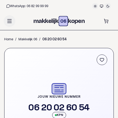
WhatsApp:
06 82 99 99 99
makkelijk
kopen
06
Home
/
Makkelijk 06
/
0
6
2
0
0
2
6
0
5
4
OP VOORRAAD
JOUW NIEUWE NUMMER
0
6
2
0
0
2
6
0
5
4
KPN