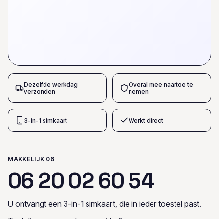
Dezelfde werkdag
Overal mee naartoe te
verzonden
nemen
3-in-1 simkaart
Werkt direct
MAKKELIJK 06
0
6
2
0
0
2
6
0
5
4
U ontvangt een 3-in-1 simkaart, die in ieder toestel past.