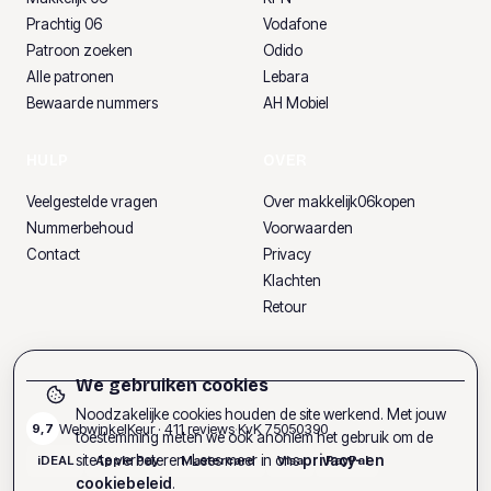
Prachtig 06
Vodafone
Patroon zoeken
Odido
Alle patronen
Lebara
Bewaarde nummers
AH Mobiel
HULP
OVER
Veelgestelde vragen
Over makkelijk06kopen
Nummerbehoud
Voorwaarden
Contact
Privacy
Klachten
Retour
We gebruiken cookies
Noodzakelijke cookies houden de site werkend. Met jouw
WebwinkelKeur ·
411
reviews
·
KvK
75050390
9,7
toestemming meten we ook anoniem het gebruik om de
site te verbeteren. Lees meer in ons
privacy- en
iDEAL
Apple Pay
Mastercard
Visa
PayPal
cookiebeleid
.