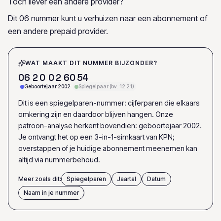
Toch liever een andere provider?
Dit 06 nummer kunt u verhuizen naar een abonnement of
een andere prepaid provider.
WAT MAAKT DIT NUMMER BIJZONDER?
0
6
2
0
0
2
6
0
5
4
Geboortejaar 2002
Spiegelpaar (bv. 12 21)
Dit is een spiegelparen-nummer: cijferparen die elkaars
omkering zijn en daardoor blijven hangen. Onze
patroon-analyse herkent bovendien: geboortejaar 2002.
Je ontvangt het op een 3-in-1-simkaart van KPN;
overstappen of je huidige abonnement meenemen kan
altijd via nummerbehoud.
Meer zoals dit:
Spiegelparen
Jaartal
Datum
Naam in je nummer