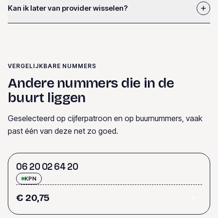
Kan ik later van provider wisselen?
VERGELIJKBARE NUMMERS
Andere nummers die in de
buurt liggen
Geselecteerd op cijferpatroon en op buurnummers, vaak
past één van deze net zo goed.
0
6
2
0
0
2
6
4
2
0
KPN
€ 20,75