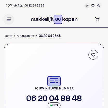
WhatsApp:
06 82 99 99 99
makkelijk
kopen
06
Home
/
Makkelijk 06
/
0
6
2
0
0
4
9
8
4
8
OP VOORRAAD
JOUW NIEUWE NUMMER
0
6
2
0
0
4
9
8
4
8
KPN