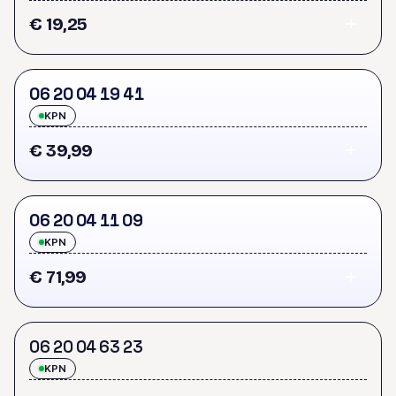
€ 19,25
0
6
2
0
0
4
1
9
4
1
KPN
€ 39,99
0
6
2
0
0
4
1
1
0
9
KPN
€ 71,99
0
6
2
0
0
4
6
3
2
3
KPN