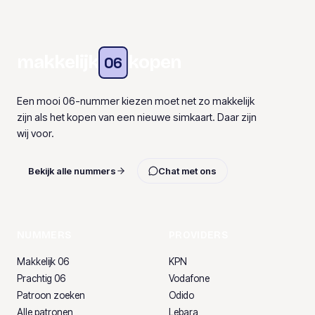
makkelijk
kopen
06
Een mooi 06-nummer kiezen moet net zo makkelijk
zijn als het kopen van een nieuwe simkaart. Daar zijn
wij voor.
Bekijk alle nummers
Chat met ons
NUMMERS
PROVIDERS
Makkelijk 06
KPN
Prachtig 06
Vodafone
Patroon zoeken
Odido
Alle patronen
Lebara