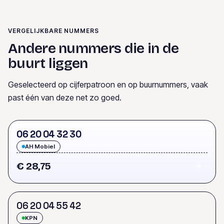
VERGELIJKBARE NUMMERS
Andere nummers die in de
buurt liggen
Geselecteerd op cijferpatroon en op buurnummers, vaak
past één van deze net zo goed.
0
6
2
0
0
4
3
2
3
0
AH Mobiel
€ 28,75
0
6
2
0
0
4
5
5
4
2
KPN