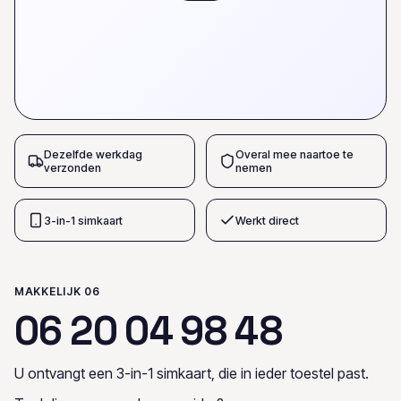
Dezelfde werkdag
Overal mee naartoe te
verzonden
nemen
3-in-1 simkaart
Werkt direct
MAKKELIJK 06
0
6
2
0
0
4
9
8
4
8
U ontvangt een 3-in-1 simkaart, die in ieder toestel past.