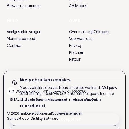
Bewaarde nummers
AH Mobiel
HULP
OVER
Veelgestelde vragen
Over makkelijk06kopen
Nummerbehoud
Voorwaarden
Contact
Privacy
Klachten
Retour
We gebruiken cookies
Noodzakelijke cookies houden de site werkend. Met jouw
WebwinkelKeur ·
411
reviews
·
KvK
75050390
9,7
toestemming meten we ook anoniem het gebruik om de
site te verbeteren. Lees meer in ons
privacy- en
iDEAL
Apple Pay
Mastercard
Visa
PayPal
cookiebeleid
.
©
2026
makkelijk06kopen.nl
Cookie-instellingen
Gemaakt door
Distility Software
Alles accepteren