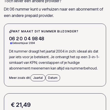
Toch liever een andere provider?
Dit 06 nummer kunt u verhuizen naar een abonnement of
een andere prepaid provider.
WAT MAAKT DIT NUMMER BIJZONDER?
0
6
2
0
0
4
9
8
4
8
Geboortejaar 2004
Dit nummer draagt het jaartal 2004 in zich: ideaal als dat
jaar iets voor je betekent. Je ontvangt het op een 3-in-1-
simkaart van KPN; overstappen of je huidige
abonnement meenemen kan altijd via nummerbehoud.
Meer zoals dit:
Jaartal
Datum
€ 21,49