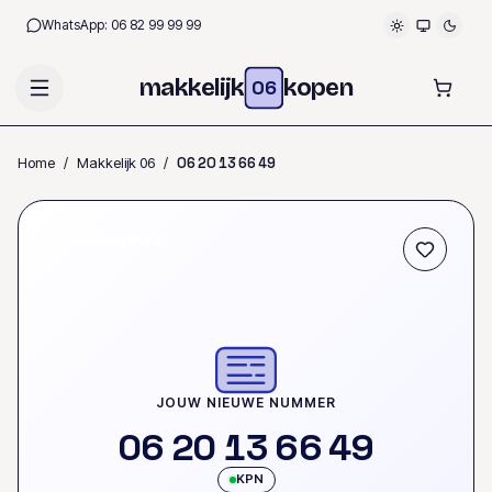
WhatsApp:
06 82 99 99 99
makkelijk
kopen
06
Home
/
Makkelijk 06
/
0
6
2
0
1
3
6
6
4
9
OP VOORRAAD
JOUW NIEUWE NUMMER
0
6
2
0
1
3
6
6
4
9
KPN