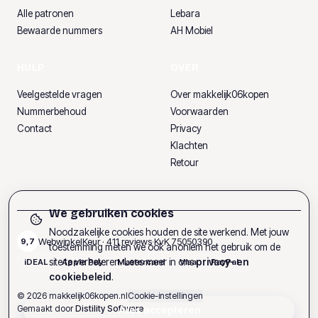
Alle patronen
Lebara
Bewaarde nummers
AH Mobiel
HULP
OVER
Veelgestelde vragen
Over makkelijk06kopen
Nummerbehoud
Voorwaarden
Contact
Privacy
Klachten
Retour
We gebruiken cookies
Noodzakelijke cookies houden de site werkend. Met jouw
WebwinkelKeur ·
411
reviews
·
KvK
75050390
9,7
toestemming meten we ook anoniem het gebruik om de
site te verbeteren. Lees meer in ons
privacy- en
iDEAL
Apple Pay
Mastercard
Visa
PayPal
cookiebeleid
.
©
2026
makkelijk06kopen.nl
Cookie-instellingen
Gemaakt door
Distility Software
Alles accepteren