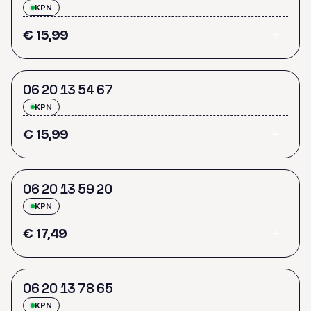
KPN
€ 15,99
0
6
2
0
1
3
5
4
6
7
KPN
€ 15,99
0
6
2
0
1
3
5
9
2
0
KPN
€ 17,49
0
6
2
0
1
3
7
8
6
5
KPN