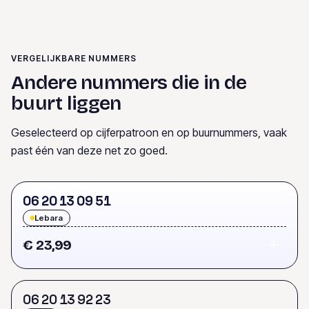
VERGELIJKBARE NUMMERS
Andere nummers die in de
buurt liggen
Geselecteerd op cijferpatroon en op buurnummers, vaak
past één van deze net zo goed.
0
6
2
0
1
3
0
9
5
1
Lebara
€ 23,99
0
6
2
0
1
3
9
2
2
3