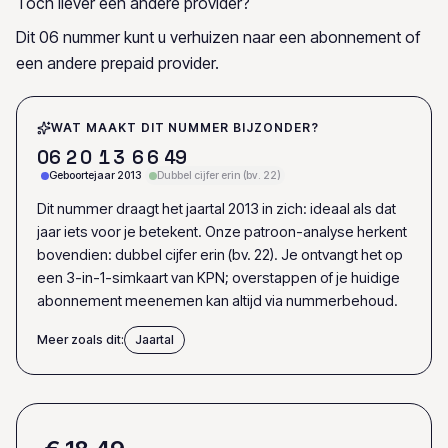
Toch liever een andere provider?
Dit 06 nummer kunt u verhuizen naar een abonnement of
een andere prepaid provider.
WAT MAAKT DIT NUMMER BIJZONDER?
0
6
2
0
1
3
6
6
4
9
Geboortejaar 2013
Dubbel cijfer erin (bv. 22)
Dit nummer draagt het jaartal 2013 in zich: ideaal als dat
jaar iets voor je betekent. Onze patroon-analyse herkent
bovendien: dubbel cijfer erin (bv. 22). Je ontvangt het op
een 3-in-1-simkaart van KPN; overstappen of je huidige
abonnement meenemen kan altijd via nummerbehoud.
Meer zoals dit:
Jaartal