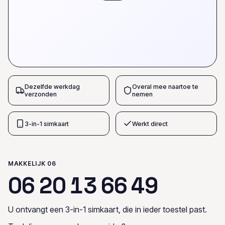
Dezelfde werkdag
Overal mee naartoe te
verzonden
nemen
3-in-1 simkaart
Werkt direct
MAKKELIJK 06
0
6
2
0
1
3
6
6
4
9
U ontvangt een 3-in-1 simkaart, die in ieder toestel past.