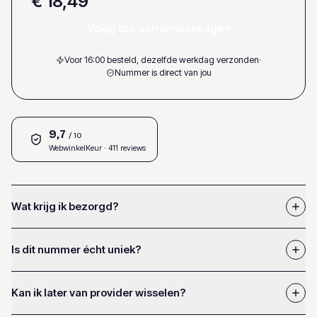
€ 18,49
Voeg toe aan winkelwagen
Voor 16:00 besteld, dezelfde werkdag verzonden
·
Nummer is direct van jou
9,7
/ 10
WebwinkelKeur
· 411 reviews
Wat krijg ik bezorgd?
Is dit nummer écht uniek?
Kan ik later van provider wisselen?