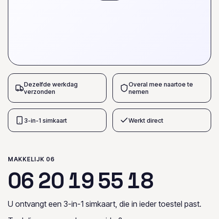
Dezelfde werkdag
Overal mee naartoe te
verzonden
nemen
3-in-1 simkaart
Werkt direct
MAKKELIJK 06
0
6
2
0
1
9
5
5
1
8
U ontvangt een 3-in-1 simkaart, die in ieder toestel past.