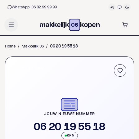
WhatsApp:
06 82 99 99 99
makkelijk
kopen
06
Home
/
Makkelijk 06
/
0
6
2
0
1
9
5
5
1
8
OP VOORRAAD
JOUW NIEUWE NUMMER
0
6
2
0
1
9
5
5
1
8
KPN