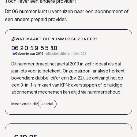
Toch liever een andere provider?
Dit 06 nummer kunt u verhuizen naar een abonnement of
een andere prepaid provider.
WAT MAAKT DIT NUMMER BIJZONDER?
0
6
2
0
1
9
5
5
1
8
Geboortejaar 2019
Dubbel cijfer erin (bv. 22)
Dit nummer draagt het jaartal 2019 in zich: ideaal als dat
jaar iets voor je betekent. Onze patroon-analyse herkent
bovendien: dubbel cijfer erin (bv. 22). Je ontvangt het op
een 3-in-1-simkaart van KPN; overstappen of je huidige
abonnement meenemen kan altijd via nummerbehoud.
Meer zoals dit:
Jaartal