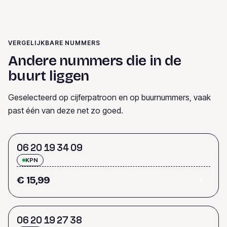
VERGELIJKBARE NUMMERS
Andere nummers die in de
buurt liggen
Geselecteerd op cijferpatroon en op buurnummers, vaak
past één van deze net zo goed.
0
6
2
0
1
9
3
4
0
9
KPN
€ 15,99
0
6
2
0
1
9
2
7
3
8