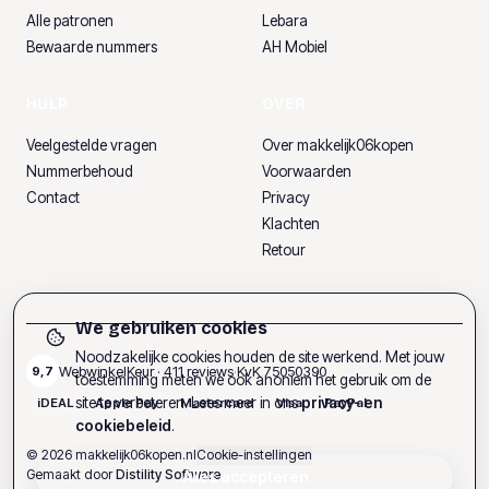
Alle patronen
Lebara
Bewaarde nummers
AH Mobiel
HULP
OVER
Veelgestelde vragen
Over makkelijk06kopen
Nummerbehoud
Voorwaarden
Contact
Privacy
Klachten
Retour
We gebruiken cookies
Noodzakelijke cookies houden de site werkend. Met jouw
WebwinkelKeur ·
411
reviews
·
KvK
75050390
9,7
toestemming meten we ook anoniem het gebruik om de
site te verbeteren. Lees meer in ons
privacy- en
iDEAL
Apple Pay
Mastercard
Visa
PayPal
cookiebeleid
.
©
2026
makkelijk06kopen.nl
Cookie-instellingen
Gemaakt door
Distility Software
Alles accepteren