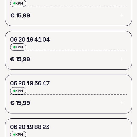
KPN
€ 15,99
0
6
2
0
1
9
4
1
0
4
KPN
€ 15,99
0
6
2
0
1
9
5
6
4
7
KPN
€ 15,99
0
6
2
0
1
9
8
8
2
3
KPN