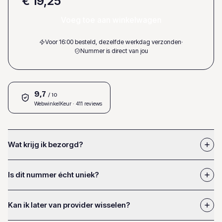
€ 19,25
Voeg toe aan winkelwagen
Voor 16:00 besteld, dezelfde werkdag verzonden
·
Nummer is direct van jou
9,7
/ 10
WebwinkelKeur
· 411 reviews
Wat krijg ik bezorgd?
Is dit nummer écht uniek?
Kan ik later van provider wisselen?