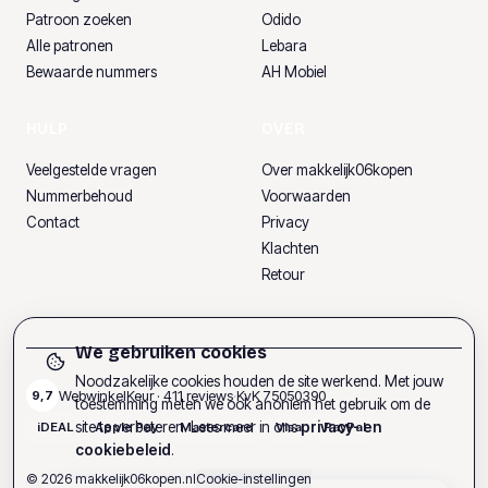
Patroon zoeken
Odido
Alle patronen
Lebara
Bewaarde nummers
AH Mobiel
HULP
OVER
Veelgestelde vragen
Over makkelijk06kopen
Nummerbehoud
Voorwaarden
Contact
Privacy
Klachten
Retour
We gebruiken cookies
Noodzakelijke cookies houden de site werkend. Met jouw
WebwinkelKeur ·
411
reviews
·
KvK
75050390
9,7
toestemming meten we ook anoniem het gebruik om de
site te verbeteren. Lees meer in ons
privacy- en
iDEAL
Apple Pay
Mastercard
Visa
PayPal
cookiebeleid
.
©
2026
makkelijk06kopen.nl
Cookie-instellingen