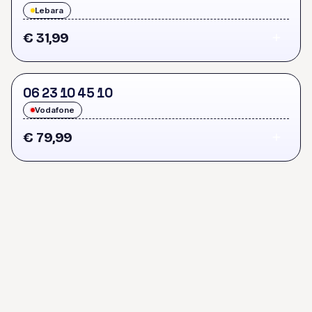
Lebara
€ 31,99
0
6
2
3
1
0
4
5
1
0
Vodafone
€ 79,99