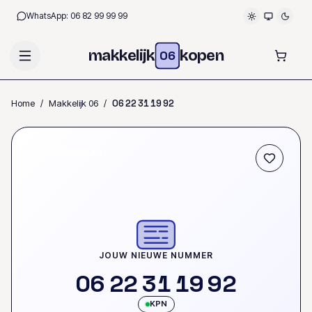
WhatsApp:
06 82 99 99 99
makkelijk
kopen
06
Home
/
Makkelijk 06
/
0
6
2
2
3
1
1
9
9
2
OP VOORRAAD
JOUW NIEUWE NUMMER
0
6
2
2
3
1
1
9
9
2
KPN