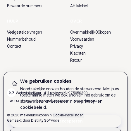
Bewaarde nummers
AH Mobiel
HULP
OVER
Veelgestelde vragen
Over makkelijk06kopen
Nummerbehoud
Voorwaarden
Contact
Privacy
Klachten
Retour
We gebruiken cookies
Noodzakelijke cookies houden de site werkend. Met jouw
WebwinkelKeur ·
411
reviews
·
KvK
75050390
9,7
toestemming meten we ook anoniem het gebruik om de
site te verbeteren. Lees meer in ons
privacy- en
iDEAL
Apple Pay
Mastercard
Visa
PayPal
cookiebeleid
.
©
2026
makkelijk06kopen.nl
Cookie-instellingen
Gemaakt door
Distility Software
Alles accepteren