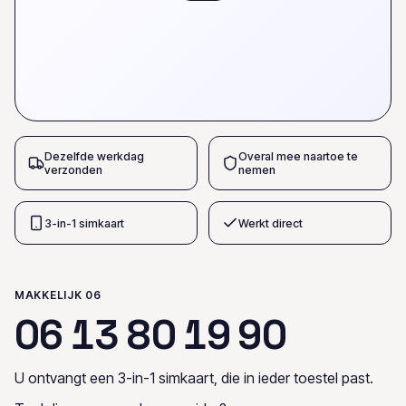
Dezelfde werkdag
Overal mee naartoe te
verzonden
nemen
3-in-1 simkaart
Werkt direct
MAKKELIJK 06
0
6
1
3
8
0
1
9
9
0
U ontvangt een 3-in-1 simkaart, die in ieder toestel past.