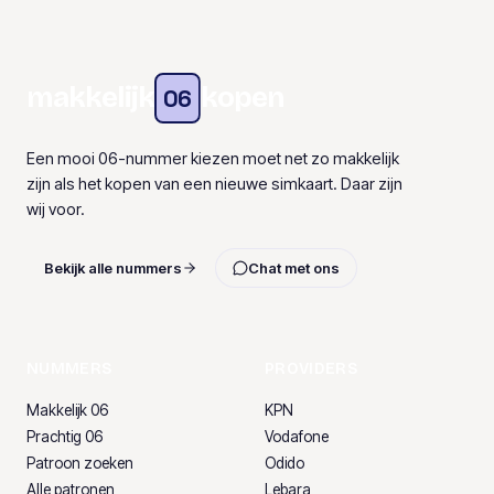
makkelijk
kopen
06
Een mooi 06-nummer kiezen moet net zo makkelijk
zijn als het kopen van een nieuwe simkaart. Daar zijn
wij voor.
Bekijk alle nummers
Chat met ons
NUMMERS
PROVIDERS
Makkelijk 06
KPN
Prachtig 06
Vodafone
Patroon zoeken
Odido
Alle patronen
Lebara