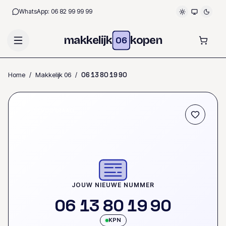
WhatsApp:
06 82 99 99 99
makkelijk
kopen
06
Home
/
Makkelijk 06
/
0
6
1
3
8
0
1
9
9
0
OP VOORRAAD
JOUW NIEUWE NUMMER
0
6
1
3
8
0
1
9
9
0
KPN