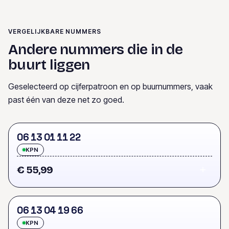
VERGELIJKBARE NUMMERS
Andere nummers die in de
buurt liggen
Geselecteerd op cijferpatroon en op buurnummers, vaak
past één van deze net zo goed.
0
6
1
3
0
1
1
1
2
2
KPN
€ 55,99
0
6
1
3
0
4
1
9
6
6
KPN