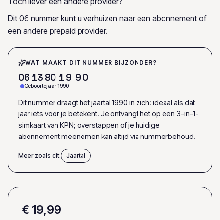
Toch liever een andere provider?
Dit 06 nummer kunt u verhuizen naar een abonnement of
een andere prepaid provider.
WAT MAAKT DIT NUMMER BIJZONDER?
0
6
1
3
8
0
1
9
9
0
Geboortejaar 1990
Dit nummer draagt het jaartal 1990 in zich: ideaal als dat
jaar iets voor je betekent. Je ontvangt het op een 3-in-1-
simkaart van KPN; overstappen of je huidige
abonnement meenemen kan altijd via nummerbehoud.
Meer zoals dit:
Jaartal
€ 19,99