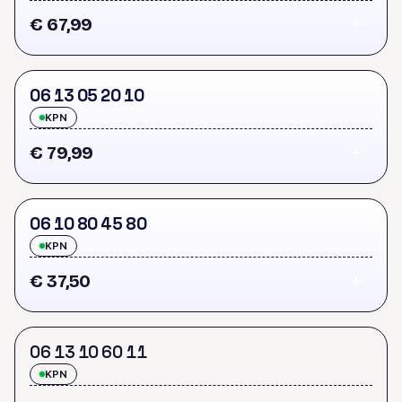
€ 67,99
0
6
1
3
0
5
2
0
1
0
KPN
€ 79,99
0
6
1
0
8
0
4
5
8
0
KPN
€ 37,50
0
6
1
3
1
0
6
0
1
1
KPN