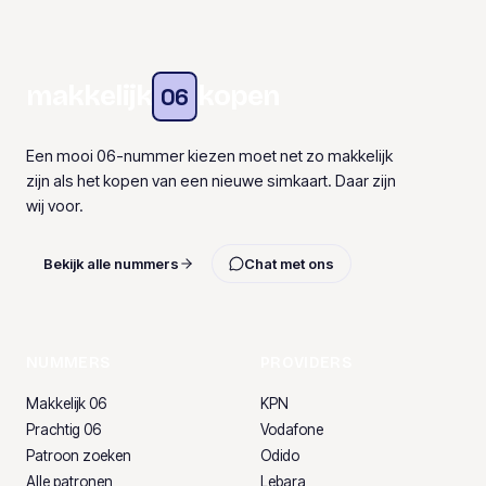
makkelijk
kopen
06
Een mooi 06-nummer kiezen moet net zo makkelijk
zijn als het kopen van een nieuwe simkaart. Daar zijn
wij voor.
Bekijk alle nummers
Chat met ons
NUMMERS
PROVIDERS
Makkelijk 06
KPN
Prachtig 06
Vodafone
Patroon zoeken
Odido
Alle patronen
Lebara