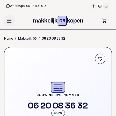
WhatsApp:
06 82 99 99 99
makkelijk
kopen
06
Home
/
Makkelijk 06
/
0
6
2
0
0
8
3
6
3
2
OP VOORRAAD
JOUW NIEUWE NUMMER
0
6
2
0
0
8
3
6
3
2
KPN