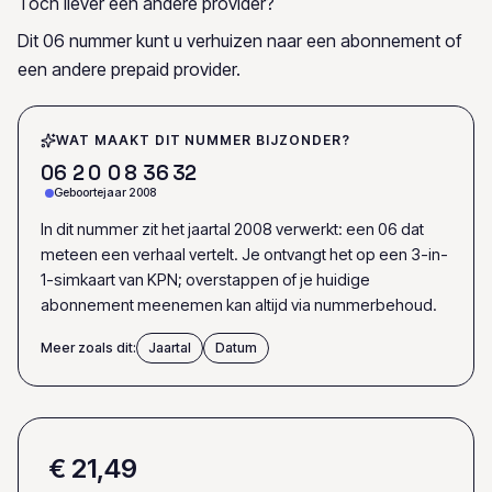
Toch liever een andere provider?
Dit 06 nummer kunt u verhuizen naar een abonnement of
een andere prepaid provider.
WAT MAAKT DIT NUMMER BIJZONDER?
0
6
2
0
0
8
3
6
3
2
Geboortejaar 2008
In dit nummer zit het jaartal 2008 verwerkt: een 06 dat
meteen een verhaal vertelt. Je ontvangt het op een 3-in-
1-simkaart van KPN; overstappen of je huidige
abonnement meenemen kan altijd via nummerbehoud.
Meer zoals dit:
Jaartal
Datum
€ 21,49