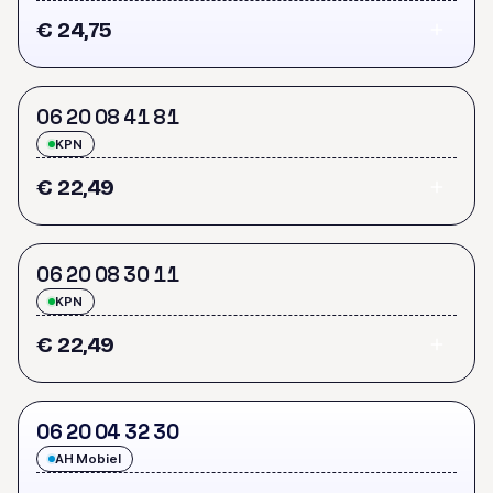
€ 24,75
0
6
2
0
0
8
4
1
8
1
KPN
€ 22,49
0
6
2
0
0
8
3
0
1
1
KPN
€ 22,49
0
6
2
0
0
4
3
2
3
0
AH Mobiel