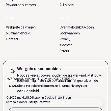
Bewaarde nummers
AH Mobiel
HULP
OVER
Veelgestelde vragen
Over makkelijk06kopen
Nummerbehoud
Voorwaarden
Contact
Privacy
Klachten
Retour
We gebruiken cookies
Noodzakelijke cookies houden de site werkend. Met jouw
WebwinkelKeur ·
411
reviews
·
KvK
75050390
9,7
toestemming meten we ook anoniem het gebruik om de
site te verbeteren. Lees meer in ons
privacy- en
iDEAL
Apple Pay
Mastercard
Visa
PayPal
cookiebeleid
.
©
2026
makkelijk06kopen.nl
Cookie-instellingen
Gemaakt door
Distility Software
Alles accepteren