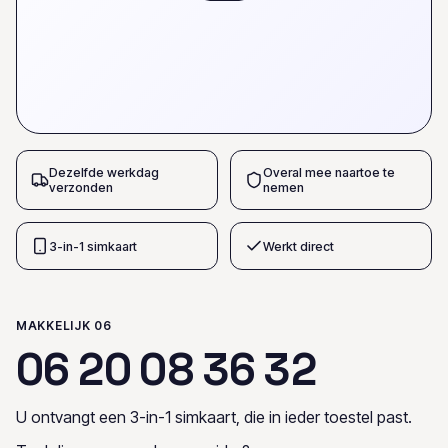
Dezelfde werkdag
Overal mee naartoe te
verzonden
nemen
3-in-1 simkaart
Werkt direct
MAKKELIJK 06
0
6
2
0
0
8
3
6
3
2
U ontvangt een 3-in-1 simkaart, die in ieder toestel past.