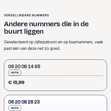
VERGELIJKBARE NUMMERS
Andere nummers die in de
buurt liggen
Geselecteerd op cijferpatroon en op buurnummers, vaak
past één van deze net zo goed.
0
6
2
0
0
8
1
4
9
5
KPN
€ 15,99
0
6
2
0
0
8
2
8
2
3
KPN