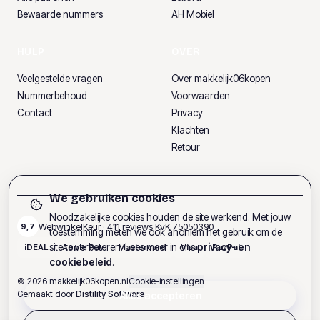
Bewaarde nummers
AH Mobiel
HULP
OVER
Veelgestelde vragen
Over makkelijk06kopen
Nummerbehoud
Voorwaarden
Contact
Privacy
Klachten
Retour
We gebruiken cookies
Noodzakelijke cookies houden de site werkend. Met jouw
WebwinkelKeur ·
411
reviews
·
KvK
75050390
9,7
toestemming meten we ook anoniem het gebruik om de
site te verbeteren. Lees meer in ons
privacy- en
iDEAL
Apple Pay
Mastercard
Visa
PayPal
cookiebeleid
.
©
2026
makkelijk06kopen.nl
Cookie-instellingen
Gemaakt door
Distility Software
Alles accepteren