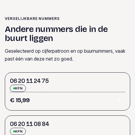
VERGELIJKBARE NUMMERS
Andere nummers die in de
buurt liggen
Geselecteerd op cijferpatroon en op buurnummers, vaak
past één van deze net zo goed.
0
6
2
0
1
1
2
4
7
5
KPN
€ 15,99
0
6
2
0
1
1
0
8
8
4
KPN