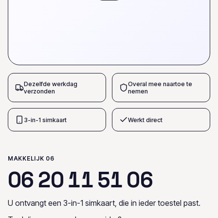
Dezelfde werkdag
Overal mee naartoe te
verzonden
nemen
3-in-1 simkaart
Werkt direct
MAKKELIJK 06
0
6
2
0
1
1
5
1
0
6
U ontvangt een 3-in-1 simkaart, die in ieder toestel past.