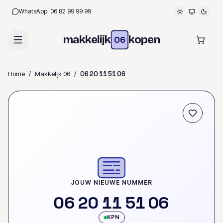
WhatsApp:
06 82 99 99 99
makkelijk
kopen
06
Home
/
Makkelijk 06
/
0
6
2
0
1
1
5
1
0
6
OP VOORRAAD
JOUW NIEUWE NUMMER
0
6
2
0
1
1
5
1
0
6
KPN