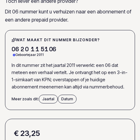
Toch liever een andere provider?
Dit 06 nummer kunt u verhuizen naar een abonnement of
een andere prepaid provider.
WAT MAAKT DIT NUMMER BIJZONDER?
0
6
2
0
1
1
5
1
0
6
Geboortejaar 2011
In dit nummer zit het jaartal 2011 verwerkt: een 06 dat
meteen een verhaal vertelt. Je ontvangt het op een 3-in-
1-simkaart van KPN; overstappen of je huidige
abonnement meenemen kan altijd via nummerbehoud.
Meer zoals dit:
Jaartal
Datum
€ 23,25