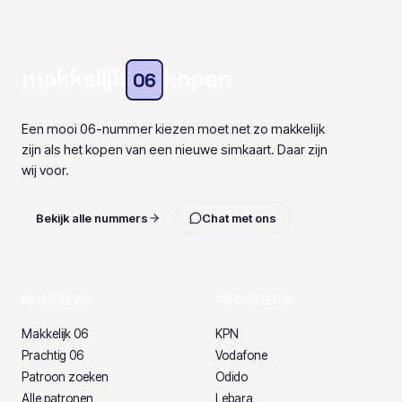
makkelijk
kopen
06
Een mooi 06-nummer kiezen moet net zo makkelijk
zijn als het kopen van een nieuwe simkaart. Daar zijn
wij voor.
Bekijk alle nummers
Chat met ons
NUMMERS
PROVIDERS
Makkelijk 06
KPN
Prachtig 06
Vodafone
Patroon zoeken
Odido
Alle patronen
Lebara