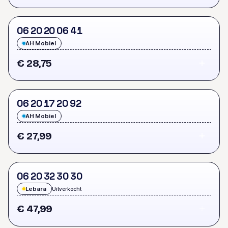
0
6
2
0
2
0
0
6
4
1
AH Mobiel
€ 28,75
0
6
2
0
1
7
2
0
9
2
AH Mobiel
€ 27,99
0
6
2
0
3
2
3
0
3
0
Lebara
Uitverkocht
€ 47,99