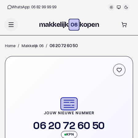
WhatsApp:
06 82 99 99 99
makkelijk
kopen
06
Home
/
Makkelijk 06
/
0
6
2
0
7
2
6
0
5
0
OP VOORRAAD
JOUW NIEUWE NUMMER
0
6
2
0
7
2
6
0
5
0
KPN