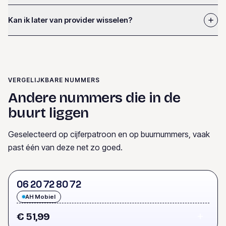
Kan ik later van provider wisselen?
VERGELIJKBARE NUMMERS
Andere nummers die in de
buurt liggen
Geselecteerd op cijferpatroon en op buurnummers, vaak
past één van deze net zo goed.
0
6
2
0
7
2
8
0
7
2
AH Mobiel
€ 51,99