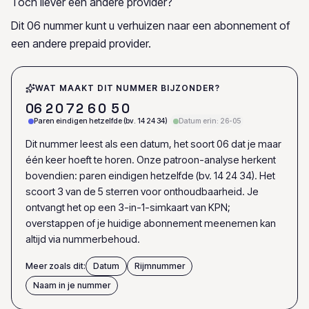
Toch liever een andere provider?
Dit 06 nummer kunt u verhuizen naar een abonnement of
een andere prepaid provider.
WAT MAAKT DIT NUMMER BIJZONDER?
0
6
2
0
7
2
6
0
5
0
Paren eindigen hetzelfde (bv. 14 24 34)
Datum erin: 26-05
Dit nummer leest als een datum, het soort 06 dat je maar
één keer hoeft te horen. Onze patroon-analyse herkent
bovendien: paren eindigen hetzelfde (bv. 14 24 34). Het
scoort 3 van de 5 sterren voor onthoudbaarheid. Je
ontvangt het op een 3-in-1-simkaart van KPN;
overstappen of je huidige abonnement meenemen kan
altijd via nummerbehoud.
Meer zoals dit:
Datum
Rijmnummer
Naam in je nummer