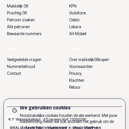
Makkelijk 06
KPN
Prachtig 06
Vodafone
Patroon zoeken
Odido
Alle patronen
Lebara
Bewaarde nummers
AH Mobiel
HULP
OVER
Veelgestelde vragen
Over makkelijk06kopen
Nummerbehoud
Voorwaarden
Contact
Privacy
Klachten
Retour
We gebruiken cookies
Noodzakelijke cookies houden de site werkend. Met jouw
WebwinkelKeur ·
411
reviews
·
KvK
75050390
9,7
toestemming meten we ook anoniem het gebruik om de
site te verbeteren. Lees meer in ons
privacy- en
iDEAL
Apple Pay
Mastercard
Visa
PayPal