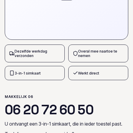
Dezelfde werkdag
Overal mee naartoe te
verzonden
nemen
3-in-1 simkaart
Werkt direct
MAKKELIJK 06
0
6
2
0
7
2
6
0
5
0
U ontvangt een 3-in-1 simkaart, die in ieder toestel past.