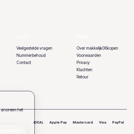
HULP
OVER
Veelgestelde vragen
Over makkelijk06kopen
Nummerbehoud
Voorwaarden
Contact
Privacy
Klachten
Retour
k anoniem het
iDEAL
Apple Pay
Mastercard
Visa
PayPal
accepteren