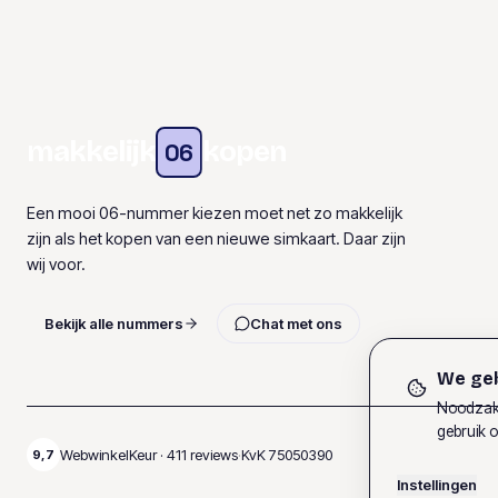
makkelijk
kopen
06
Een mooi 06-nummer kiezen moet net zo makkelijk
zijn als het kopen van een nieuwe simkaart. Daar zijn
wij voor.
Bekijk alle nummers
Chat met ons
We geb
Noodzake
gebruik o
WebwinkelKeur ·
411
reviews
·
KvK
75050390
9,7
Instellingen