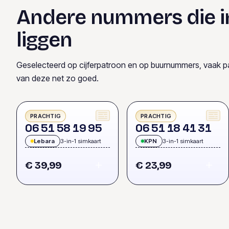
Andere nummers die i
liggen
Geselecteerd op cijferpatroon en op buurnummers, vaak p
van deze net zo goed.
PRACHTIG
PRACHTIG
0
6
5
1
5
8
1
9
9
5
0
6
5
1
1
8
4
1
3
1
Lebara
3-in-1 simkaart
KPN
3-in-1 simkaart
€ 39,99
€ 23,99