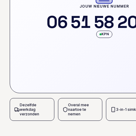
JOUW NIEUWE NUMMER
0
6
5
1
5
8
2
KPN
Dezelfde
Overal mee
werkdag
naartoe te
3-in-1 simk
verzonden
nemen