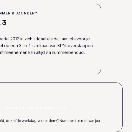
MMER BIJZONDER?
1
3
rtal 2013 in zich: ideaal als dat jaar iets voor je
het op een 3-in-1-simkaart van KPN; overstappen
ent meenemen kan altijd via nummerbehoud.
Voeg toe aan winkelwagen
teld, dezelfde werkdag verzonden
·
Nummer is direct van jou