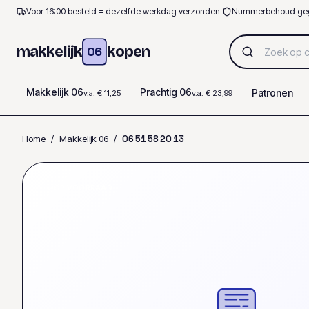
Voor 16:00 besteld = dezelfde werkdag verzonden
·
Nummerbehoud ge
makkelijk
kopen
06
Makkelijk 06
Prachtig 06
Patronen
v.a. € 11,25
v.a. € 23,99
Home
/
Makkelijk 06
/
0
6
5
1
5
8
2
0
1
3
OP VOORRAAD