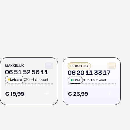
MAKKELIJK
PRACHTIG
0
6
5
1
5
2
5
6
1
1
0
6
2
0
1
1
3
3
1
7
Lebara
3-in-1 simkaart
KPN
3-in-1 simkaart
€ 19,99
€ 23,99