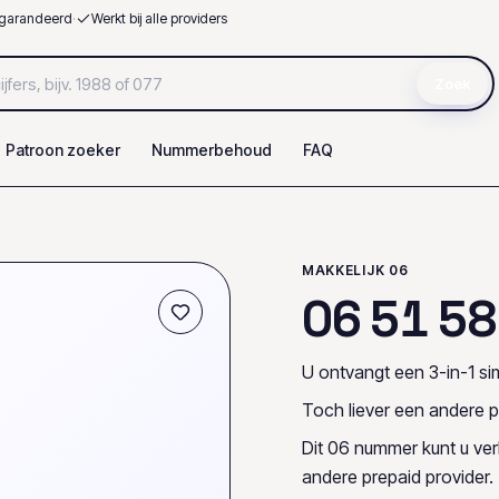
garandeerd
·
Werkt bij alle providers
Zoek
Patroon zoeker
Nummerbehoud
FAQ
MAKKELIJK 06
0
6
5
1
5
8
U ontvangt een 3-in-1 sim
Toch liever een andere p
Dit 06 nummer kunt u ve
andere prepaid provider.