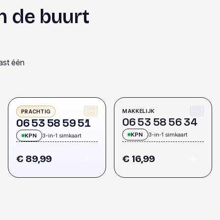
n de buurt
ast één
MAKKELIJK
PRACHTIG
0
6
5
3
5
8
5
6
3
4
0
6
5
3
5
8
5
9
5
1
KPN
3-in-1 simkaart
KPN
3-in-1 simkaart
€ 89,99
€ 16,99