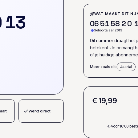
0
1
3
WAT MAAKT DIT NU
0
6
5
1
5
8
2
0
Geboortejaar 2013
Dit nummer draagt het jaa
betekent. Je ontvangt 
of je huidige abonnem
Meer zoals dit:
Jaartal
€ 19,99
aart
Werkt direct
Voor 16:00 bes