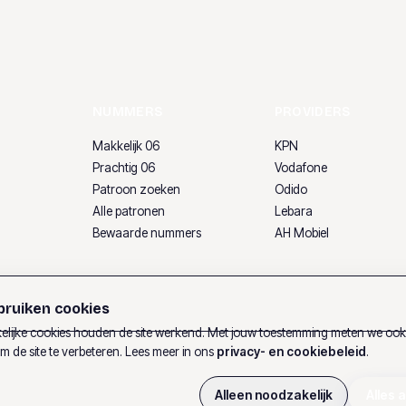
NUMMERS
PROVIDERS
Makkelijk 06
KPN
Prachtig 06
Vodafone
Patroon zoeken
Odido
Alle patronen
Lebara
Bewaarde nummers
AH Mobiel
ruiken cookies
lijke cookies houden de site werkend. Met jouw toestemming meten we oo
m de site te verbeteren. Lees meer in ons
privacy- en cookiebeleid
.
Alleen noodzakelijk
Alles 