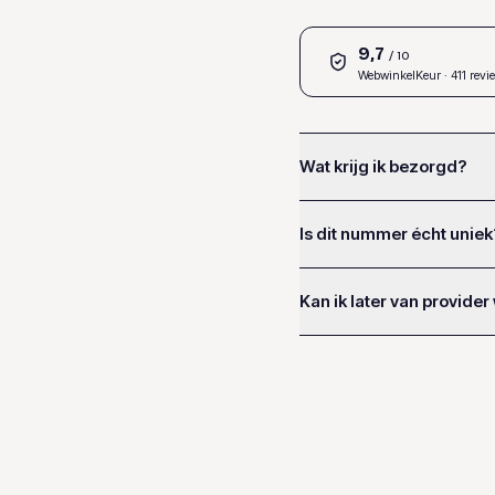
9,7
/ 10
WebwinkelKeur
· 411 revi
Wat krijg ik bezorgd?
Is dit nummer écht uniek
Kan ik later van provider