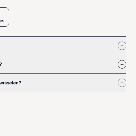
ews
?
 wisselen?