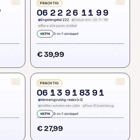
PRACHTIG
7
0
6
2
2
2
6
1
1
9
9
Engelengetal 222
Datum erin: 26-11-'99
Bijna alle paren dubbel
KPN
3-in-1 simkaart
€ 39,99
PRACHTIG
0
6
1
3
9
1
8
3
9
1
Vermenigvuldig-reeks (×3)
Helften schelen één cijfer
Paar 91 komt terug
KPN
3-in-1 simkaart
€ 27,99