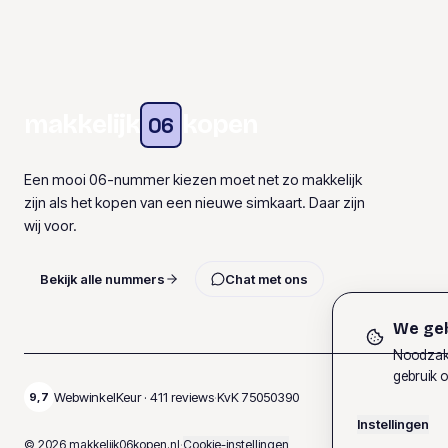
makkelijk
kopen
06
Een mooi 06-nummer kiezen moet net zo makkelijk
zijn als het kopen van een nieuwe simkaart. Daar zijn
wij voor.
Bekijk alle nummers
Chat met ons
We geb
Noodzake
gebruik o
WebwinkelKeur ·
411
reviews
·
KvK
75050390
9,7
Instellingen
©
2026
makkelijk06kopen.nl
·
Cookie-instellingen