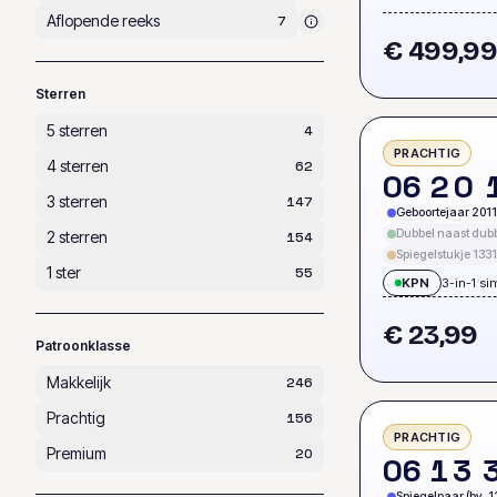
Aflopende reeks
7
€ 499,9
Sterren
5 sterren
4
PRACHTIG
4 sterren
62
0
6
2
0
3 sterren
147
Geboortejaar 2011
Dubbel naast dubb
2 sterren
154
Spiegelstukje 1331
1 ster
55
KPN
3-in-1 si
€ 23,99
Patroonklasse
Makkelijk
246
Prachtig
156
PRACHTIG
Premium
20
0
6
1
3
Spiegelpaar (bv. 1