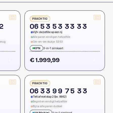
PRACHTIG
2
0
6
5
3
5
3
3
3
3
3
Vijf+ dezelfde op een rij
Alle paren eindigen hetzelfde
terug
Om-en-om stukje: 53 53
KPN
3-in-1 simkaart
€ 1.999,99
PRACHTIG
0
0
6
3
3
9
9
7
5
3
3
Telt af met stap 2 (bv. 8642)
Begint en eindigt hetzelfde
Bijna alle paren dubbel
AH Mobiel
3-in-1 simkaart