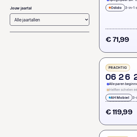
Odido
3-in-1 
Jouw jaartal
€ 71,99
PRACHTIG
0
6
2
6
Alle paren beginn
Helften schelen éé
AH Mobiel
3-
€ 119,99