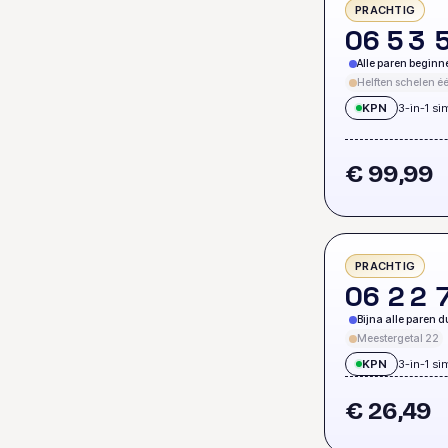
PRACHTIG
0
6
5
3
Alle paren beginn
Helften schelen éé
KPN
3-in-1 si
€ 99,99
PRACHTIG
0
6
2
2
Bijna alle paren d
Meestergetal 22
KPN
3-in-1 si
€ 26,49