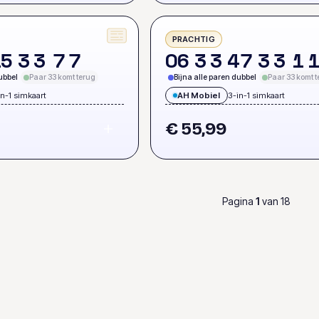
PRACHTIG
1
5
3
3
7
7
0
6
3
3
4
7
3
3
1
ubbel
Paar 33 komt terug
Bijna alle paren dubbel
Paar 33 komt t
in-1 simkaart
AH Mobiel
3-in-1 simkaart
€ 55,99
Pagina
1
van
18