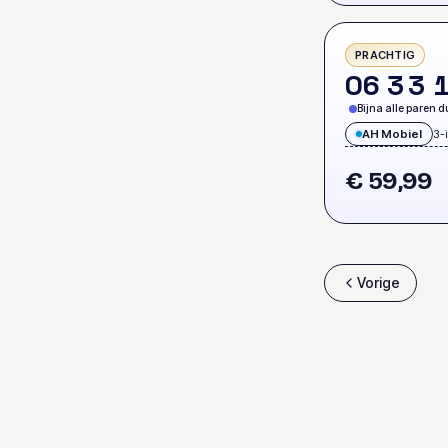
PRACHTIG
0
6
3
3
Bijna alle paren d
AH Mobiel
3-
€ 59,99
Vorige