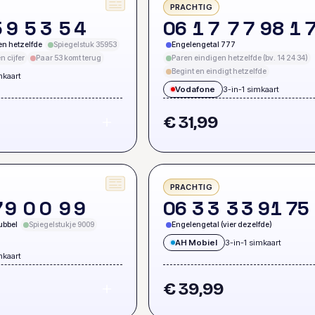
PRACHTIG
5
9
5
3
5
4
0
6
1
7
7
7
9
8
1
en hetzelfde
Spiegelstuk 35953
Engelengetal 777
n cijfer
Paar 53 komt terug
Paren eindigen hetzelfde (bv. 14 24 34)
Begint en eindigt hetzelfde
mkaart
Vodafone
3-in-1 simkaart
€ 31,99
PRACHTIG
7
9
0
0
9
9
0
6
3
3
3
3
9
1
7
5
ubbel
Spiegelstukje 9009
Engelengetal (vier dezelfde)
AH Mobiel
3-in-1 simkaart
mkaart
€ 39,99