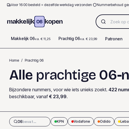
Voor 16:00 besteld = dezelfde werkdag verzonden
·
Nummerbehoud ge
makkelijk
kopen
06
Makkelijk 06
Prachtig 06
Patronen
v.a. € 11,25
v.a. € 23,99
Home
/
Prachtig 06
Alle
prachtige
06-
Bijzondere nummers, voor wie iets unieks zoekt.
422
num
beschikbaar
, vanaf
€ 23,99
.
06
KPN
Vodafone
Odido
Leba