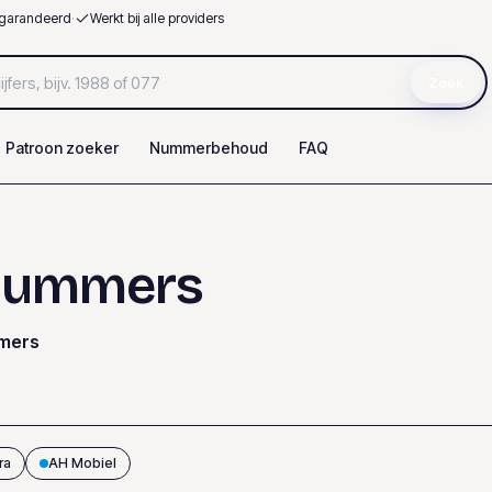
garandeerd
·
Werkt bij alle providers
Zoek
Patroon zoeker
Nummerbehoud
FAQ
nummers
mers
ra
AH Mobiel