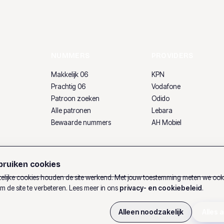
NUMMERS
PROVIDERS
Makkelijk 06
KPN
Prachtig 06
Vodafone
Patroon zoeken
Odido
Alle patronen
Lebara
Bewaarde nummers
AH Mobiel
ruiken cookies
lijke cookies houden de site werkend. Met jouw toestemming meten we oo
m de site te verbeteren. Lees meer in ons
privacy- en cookiebeleid
.
Alleen noodzakelijk
Alles 