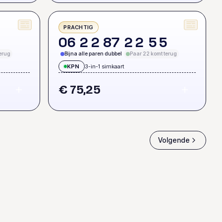
PRACHTIG
1
0
6
2
2
8
7
2
2
5
5
erug
Bijna alle paren dubbel
Paar 22 komt terug
KPN
3-in-1 simkaart
€ 75,25
Volgende