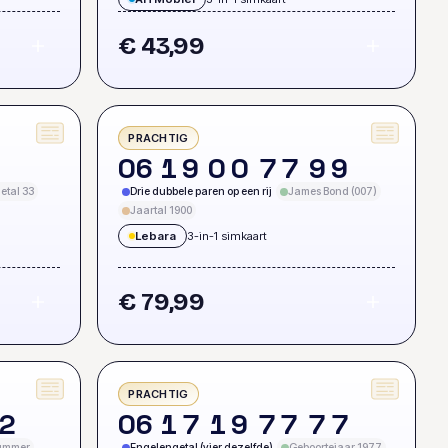
€ 43,99
PRACHTIG
3
0
6
1
9
0
0
7
7
9
9
etal 33
Drie dubbele paren op een rij
James Bond (007)
Jaartal 1900
Lebara
3-in-1 simkaart
€ 79,99
PRACHTIG
2
0
6
1
7
1
9
7
7
7
7
nummer
Engelengetal (vier dezelfde)
Geboortejaar 1977