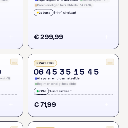
Paren eindigen hetzelfde (bv. 14 24 34)
Lebara
3-in-1 simkaart
€ 299,99
PRACHTIG
9
0
6
4
5
3
5
1
5
4
5
ks (×3)
Alle paren eindigen hetzelfde
Begint en eindigt hetzelfde
KPN
3-in-1 simkaart
€ 71,99