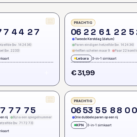
PRACHTIG
7
7
4
4
2
7
0
6
2
2
6
1
2
2
5
Tweede Kerstdag (datum)
zelfde (bv. 14 24 34)
Paren eindigen hetzelfde (bv. 14 24 34)
el (bv. 2233)
Helften schelen maar 9
Paar 22 komt 
mkaart
Lebara
3-in-1 simkaart
€ 31,99
PRACHTIG
7
7
7
7
5
0
6
5
3
5
5
8
8
0
en rij
Bijna een spiegelnummer
Drie dubbele paren op een rij
tzelfde (bv. 71 72 73)
KPN
3-in-1 simkaart
mkaart