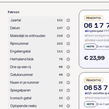
Patroon
PRACHTIG
Jaartal
121
0
6
1
7
Datum
147
Engelengetal 777
Makkelijk te onthouden
216
Paren eindigen het
Dubbel naast dubb
Rijmnummer
222
KPN
3-in-1 si
Engelengetal
111
€ 23,99
Herhalend blok
78
Drie op een rij
66
Geluksnummer
48
PRACHTIG
Naam in je nummer
22
0
6
5
3
7
Spiegelparen
10
Vijf+ dezelfde op e
Iconisch getal
10
Paren beginnen he
KPN
3-in-1 si
Oplopende reeks
10