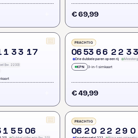
9
€ 69,99
PRACHTIG
1
1
3
3
1
7
0
6
5
3
6
6
2
2
3
Drie dubbele paren op een rij
Meesterg
el (bv. 2233)
KPN
3-in-1 simkaart
mkaart
€ 49,99
PRACHTIG
3
1
5
5
0
6
0
6
2
0
2
2
2
9
0
2 21)
Dubbel cijfer erin (bv. 22)
Engelengetal 222
Bijna een spiegel