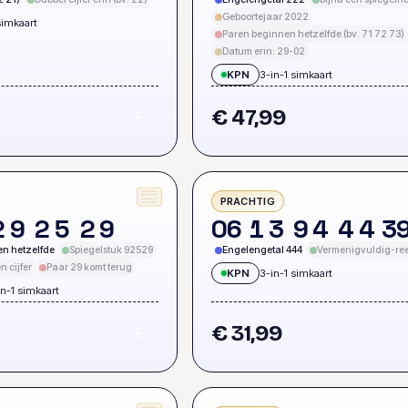
Geboortejaar 2022
simkaart
Paren beginnen hetzelfde (bv. 71 72 73)
Datum erin: 29-02
KPN
3-in-1 simkaart
€ 47,99
PRACHTIG
2
9
2
5
2
9
0
6
1
3
9
4
4
4
3
en hetzelfde
Spiegelstuk 92529
Engelengetal 444
Vermenigvuldig-ree
n cijfer
Paar 29 komt terug
KPN
3-in-1 simkaart
in-1 simkaart
€ 31,99