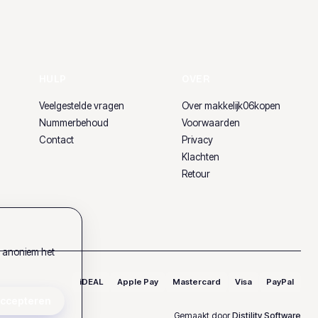
HULP
OVER
Veelgestelde vragen
Over makkelijk06kopen
Nummerbehoud
Voorwaarden
Contact
Privacy
Klachten
Retour
k anoniem het
iDEAL
Apple Pay
Mastercard
Visa
PayPal
accepteren
Gemaakt door
Distility Software