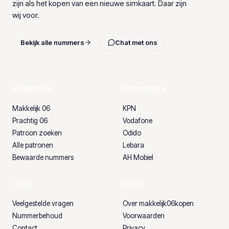
zijn als het kopen van een nieuwe simkaart. Daar zijn
wij voor.
Bekijk alle nummers
Chat met ons
NUMMERS
PROVIDERS
Makkelijk 06
KPN
Prachtig 06
Vodafone
Patroon zoeken
Odido
Alle patronen
Lebara
Bewaarde nummers
AH Mobiel
HULP
OVER
Veelgestelde vragen
Over makkelijk06kopen
Nummerbehoud
Voorwaarden
Contact
Privacy