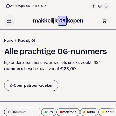
WhatsApp:
06 82 99 99 99
makkelijk
kopen
06
Home
/
Prachtig 06
Alle
prachtige
06-nummers
Bijzondere nummers, voor wie iets unieks zoekt.
421
nummers
beschikbaar
, vanaf
€ 23,99
.
Open patroon-zoeker
06
KPN
Vodafone
Odido
Lebara