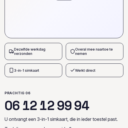
Dezelfde werkdag
Overal mee naartoe te
verzonden
nemen
3-in-1 simkaart
Werkt direct
PRACHTIG 06
0
6
1
2
1
2
9
9
9
4
U ontvangt een 3-in-1 simkaart, die in ieder toestel past.