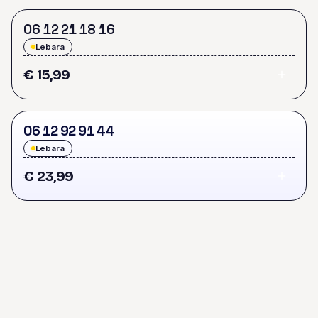
0
6
1
2
2
1
1
8
1
6
Lebara
€ 15,99
0
6
1
2
9
2
9
1
4
4
Lebara
€ 23,99