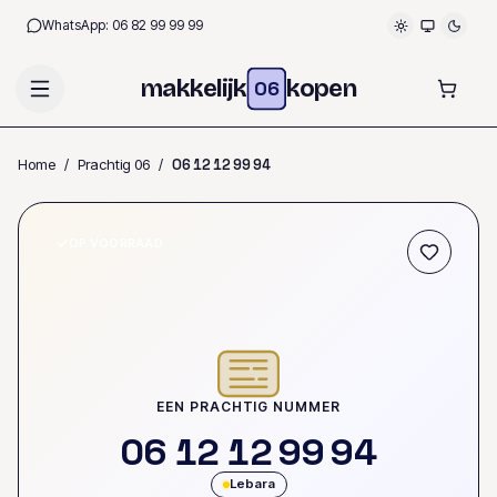
WhatsApp:
06 82 99 99 99
makkelijk
kopen
06
Home
/
Prachtig 06
/
0
6
1
2
1
2
9
9
9
4
OP VOORRAAD
EEN PRACHTIG NUMMER
0
6
1
2
1
2
9
9
9
4
Lebara