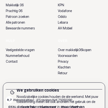
Makkelijk 06
KPN
Prachtig 06
Vodafone
Patroon zoeken
Odido
Alle patronen
Lebara
Bewaarde nummers
AH Mobiel
HULP
OVER
Veelgestelde vragen
Over makkelijk06kopen
Nummerbehoud
Voorwaarden
Contact
Privacy
Klachten
Retour
We gebruiken cookies
Noodzakelijke cookies houden de site werkend. Met jouw
WebwinkelKeur ·
411
reviews
·
KvK
75050390
9,7
toestemming meten we ook anoniem het gebruik om de
site te verbeteren. Lees meer in ons
privacy- en
iDEAL
Apple Pay
Mastercard
Visa
PayPal