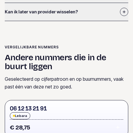
Kan ik later van provider wisselen?
VERGELIJKBARE NUMMERS
Andere nummers die in de
buurt liggen
Geselecteerd op cijferpatroon en op buurnummers, vaak
past één van deze net zo goed.
0
6
1
2
1
3
2
1
9
1
Lebara
€ 28,75