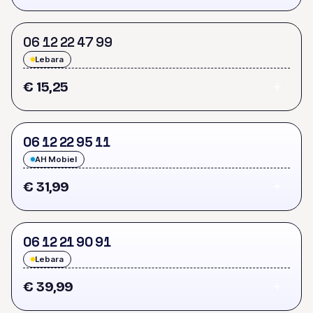
0
6
1
2
2
2
4
7
9
9
Lebara
€ 15,25
0
6
1
2
2
2
9
5
1
1
AH Mobiel
€ 31,99
0
6
1
2
2
1
9
0
9
1
Lebara
€ 39,99