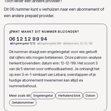
Toch liever een andere provider?
Dit 06 nummer kunt u verhuizen naar een abonnement of
een andere prepaid provider.
WAT MAAKT DIT NUMMER BIJZONDER?
0
6
1
2
1
2
9
9
9
4
Engelengetal 1212
Engelengetal 999
Datum erin: 12-12-'99
Dit nummer draagt een engelengetal: voor wie gelooft
dat cijfers iets mogen betekenen. Onze patroon-analyse
herkent bovendien: datum erin: 12-12-'99. Het scoort 3
van de 5 sterren voor onthoudbaarheid. Je ontvangt het
op een 3-in-1-simkaart van Lebara; overstappen of je
huidige abonnement meenemen kan altijd via
nummerbehoud.
Meer zoals dit:
Engelengetal
Herhalend blok
Datum
Geluksnummer