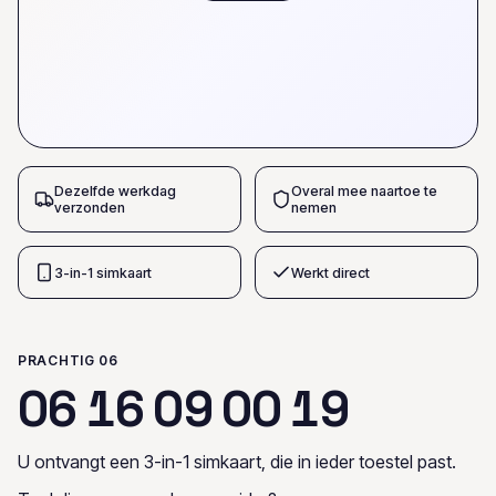
Dezelfde werkdag
Overal mee naartoe te
verzonden
nemen
3-in-1 simkaart
Werkt direct
PRACHTIG 06
0
6
1
6
0
9
0
0
1
9
U ontvangt een 3-in-1 simkaart, die in ieder toestel past.