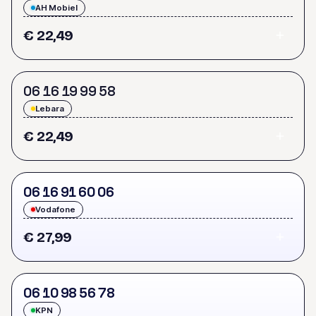
AH Mobiel
€ 22,49
0
6
1
6
1
9
9
9
5
8
Lebara
€ 22,49
0
6
1
6
9
1
6
0
0
6
Vodafone
€ 27,99
0
6
1
0
9
8
5
6
7
8
KPN