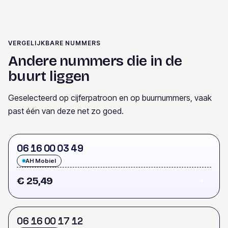
VERGELIJKBARE NUMMERS
Andere nummers die in de
buurt liggen
Geselecteerd op cijferpatroon en op buurnummers, vaak
past één van deze net zo goed.
0
6
1
6
0
0
0
3
4
9
AH Mobiel
€ 25,49
0
6
1
6
0
0
1
7
1
2