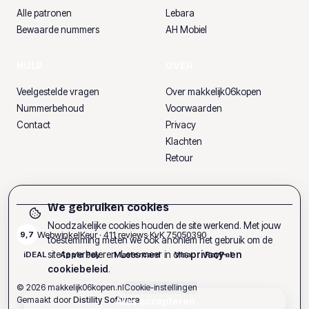
Alle patronen
Lebara
Bewaarde nummers
AH Mobiel
HULP
OVER
Veelgestelde vragen
Over makkelijk06kopen
Nummerbehoud
Voorwaarden
Contact
Privacy
Klachten
Retour
We gebruiken cookies
Noodzakelijke cookies houden de site werkend. Met jouw
WebwinkelKeur ·
411
reviews
·
KvK
75050390
9,7
toestemming meten we ook anoniem het gebruik om de
site te verbeteren. Lees meer in ons
privacy- en
iDEAL
Apple Pay
Mastercard
Visa
PayPal
cookiebeleid
.
©
2026
makkelijk06kopen.nl
Cookie-instellingen
Gemaakt door
Distility Software
Alles accepteren