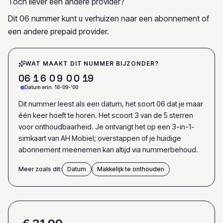
Toch liever een andere provider?
Dit 06 nummer kunt u verhuizen naar een abonnement of
een andere prepaid provider.
WAT MAAKT DIT NUMMER BIJZONDER?
0
6
1
6
0
9
0
0
1
9
Datum erin: 16-09-'00
Dit nummer leest als een datum, het soort 06 dat je maar
één keer hoeft te horen. Het scoort 3 van de 5 sterren
voor onthoudbaarheid. Je ontvangt het op een 3-in-1-
simkaart van AH Mobiel; overstappen of je huidige
abonnement meenemen kan altijd via nummerbehoud.
Meer zoals dit:
Datum
Makkelijk te onthouden