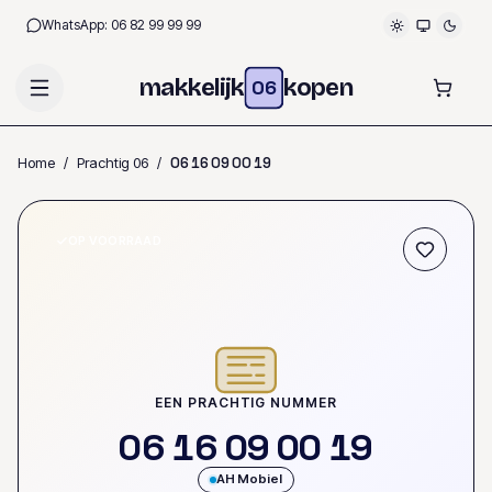
WhatsApp:
06 82 99 99 99
makkelijk
kopen
06
Home
/
Prachtig 06
/
0
6
1
6
0
9
0
0
1
9
OP VOORRAAD
EEN PRACHTIG NUMMER
0
6
1
6
0
9
0
0
1
9
AH Mobiel