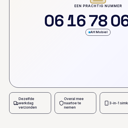
EEN PRACHTIG NUMMER
0
6
1
6
7
8
0
AH Mobiel
Dezelfde
Overal mee
werkdag
naartoe te
3-in-1 simk
verzonden
nemen