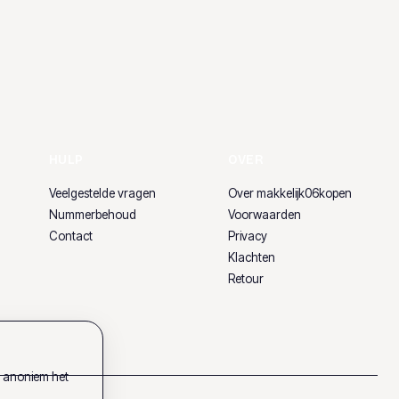
HULP
OVER
Veelgestelde vragen
Over makkelijk06kopen
Nummerbehoud
Voorwaarden
Contact
Privacy
Klachten
Retour
k anoniem het