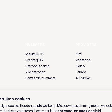
NUMMERS
PROVIDERS
Makkelijk 06
KPN
Prachtig 06
Vodafone
Patroon zoeken
Odido
Alle patronen
Lebara
Bewaarde nummers
AH Mobiel
ruiken cookies
lijke cookies houden de site werkend. Met jouw toestemming meten we oo
m de site te verbeteren. Lees meer in ons
privacy- en cookiebeleid
.