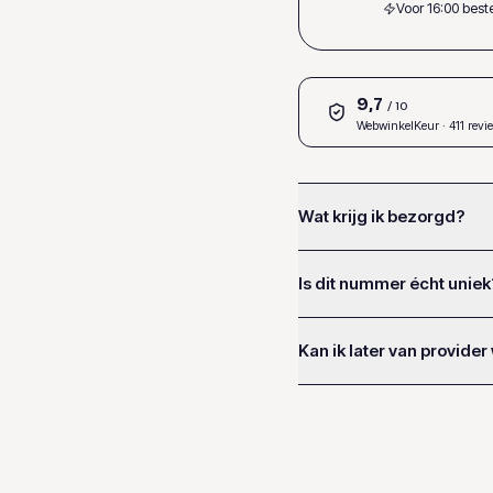
Voor 16:00 bes
9,7
/ 10
WebwinkelKeur
· 411 revi
Wat krijg ik bezorgd?
Is dit nummer écht uniek
Kan ik later van provider