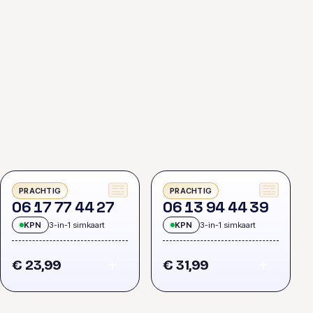
PRACHTIG
PRACHTIG
0
6
1
7
7
7
4
4
2
7
0
6
1
3
9
4
4
4
3
9
KPN
3-in-1 simkaart
KPN
3-in-1 simkaart
€ 23,99
€ 31,99