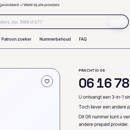
garandeerd
·
Werkt bij alle providers
Zoek
Patroon zoeker
Nummerbehoud
FAQ
PRACHTIG 06
0
6
1
6
7
8
U ontvangt een 3-in-1 sim
Toch liever een andere p
Dit 06 nummer kunt u ve
andere prepaid provider.