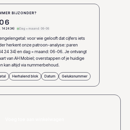
MMER BIJZONDER?
0
6
. 14 24 34)
Dag = maand: 06-06
ngelengetal: voor wie gelooft dat cijfers iets
er herkent onze patroon-analyse: paren
 14 24 34) en dag = maand: 06-06. Je ontvangt
art van AH Mobiel; overstappen of je huidige
kan altijd via nummerbehoud.
etal
Herhalend blok
Datum
Geluksnummer
Voeg toe aan winkelwagen