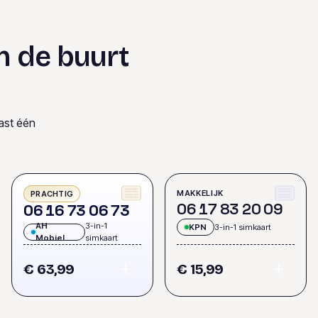
n de buurt
ast één
MAKKELIJK
PRACHTIG
0
6
1
7
8
3
2
0
0
9
0
6
1
6
7
3
0
6
7
3
AH
3-in-1
KPN
3-in-1 simkaart
Mobiel
simkaart
€ 63,99
€ 15,99