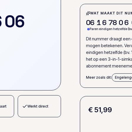
6
0
6
WAT MAAKT DIT NU
0
6
1
6
7
8
0
6
Paren eindigen hetzelfde (bv
Dit nummer draagt een e
mogen betekenen. Verd
eindigen hetzelfde (bv.
het op een 3-in-1-simka
abonnement meenemen 
Meer zoals dit:
Engeleng
aart
Werkt direct
€ 51,99