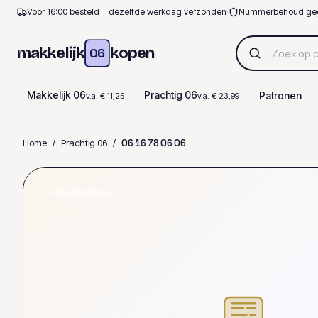
Voor 16:00 besteld = dezelfde werkdag verzonden
·
Nummerbehoud ge
makkelijk
kopen
06
Makkelijk 06
Prachtig 06
Patronen
v.a. € 11,25
v.a. € 23,99
Home
/
Prachtig 06
/
0
6
1
6
7
8
0
6
0
6
OP VOORRAAD