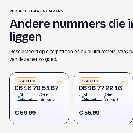
VERGELIJKBARE NUMMERS
Andere nummers die i
liggen
Geselecteerd op cijferpatroon en op buurnummers, vaak p
van deze net zo goed.
PRACHTIG
PRACHTIG
0
6
1
6
7
0
5
1
6
7
0
6
1
6
7
7
2
2
1
6
AH
3-in-1
AH
3-in-1
Mobiel
simkaart
Mobiel
simkaart
€ 59,99
€ 55,99