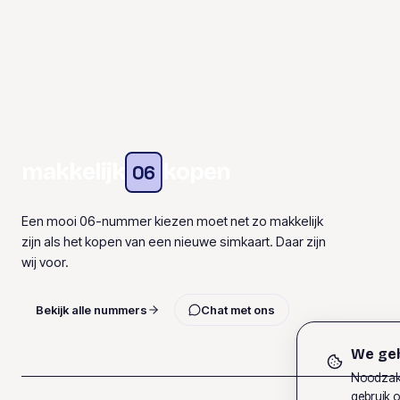
makkelijk
kopen
06
Een mooi 06-nummer kiezen moet net zo makkelijk
zijn als het kopen van een nieuwe simkaart. Daar zijn
wij voor.
Bekijk alle nummers
Chat met ons
We geb
Noodzake
gebruik o