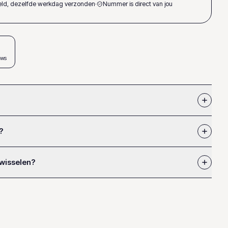
teld, dezelfde werkdag verzonden
·
Nummer is direct van jou
ews
?
 wisselen?