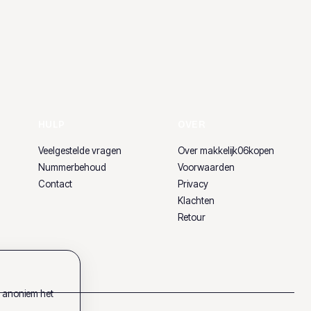
HULP
OVER
Veelgestelde vragen
Over makkelijk06kopen
Nummerbehoud
Voorwaarden
Contact
Privacy
Klachten
Retour
k anoniem het