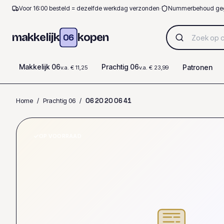
Voor 16:00 besteld = dezelfde werkdag verzonden
·
Nummerbehoud ge
makkelijk
kopen
06
Makkelijk 06
Prachtig 06
Patronen
v.a. € 11,25
v.a. € 23,99
Home
/
Prachtig 06
/
0
6
2
0
2
0
0
6
4
1
OP VOORRAAD