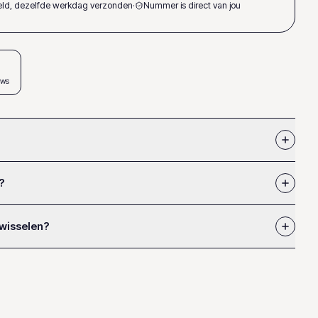
teld, dezelfde werkdag verzonden
·
Nummer is direct van jou
ews
?
 wisselen?