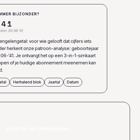
MMER BIJZONDER?
4
1
erin: 20-06-'41
ngelengetal: voor wie gelooft dat cijfers iets
er herkent onze patroon-analyse: geboortejaar
06-'41. Je ontvangt het op een 3-in-1-simkaart
appen of je huidige abonnement meenemen kan
d.
etal
Herhalend blok
Jaartal
Datum
Voeg toe aan winkelwagen