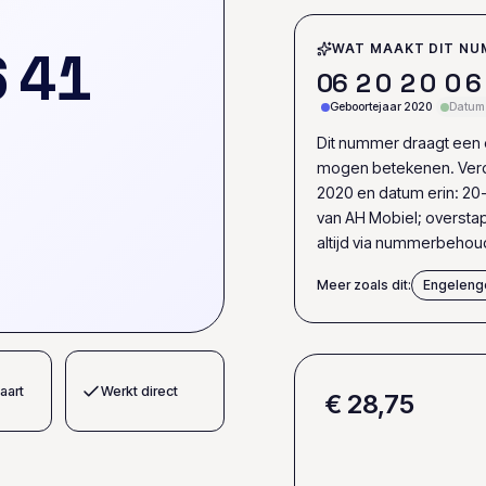
6
4
1
WAT MAAKT DIT NU
0
6
2
0
2
0
0
6
Geboortejaar 2020
Datum 
Dit nummer draagt een e
mogen betekenen. Verd
2020 en datum erin: 20-
van AH Mobiel; overst
altijd via nummerbehou
Meer zoals dit:
Engeleng
aart
Werkt direct
€ 28,75