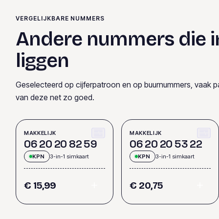
VERGELIJKBARE NUMMERS
Andere nummers die i
liggen
Geselecteerd op cijferpatroon en op buurnummers, vaak p
van deze net zo goed.
MAKKELIJK
MAKKELIJK
0
6
2
0
2
0
8
2
5
9
0
6
2
0
2
0
5
3
2
2
KPN
3-in-1 simkaart
KPN
3-in-1 simkaart
€ 15,99
€ 20,75