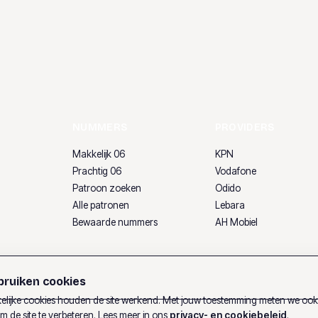
NUMMERS
PROVIDERS
Makkelijk 06
KPN
Prachtig 06
Vodafone
Patroon zoeken
Odido
Alle patronen
Lebara
Bewaarde nummers
AH Mobiel
ruiken cookies
lijke cookies houden de site werkend. Met jouw toestemming meten we oo
m de site te verbeteren. Lees meer in ons
privacy- en cookiebeleid
.