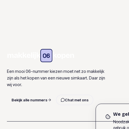
makkelijk
kopen
06
Een mooi 06-nummer kiezen moet net zo makkelijk
zijn als het kopen van een nieuwe simkaart. Daar zijn
wij voor.
Bekijk alle nummers
Chat met ons
We geb
Noodzake
gebruik o