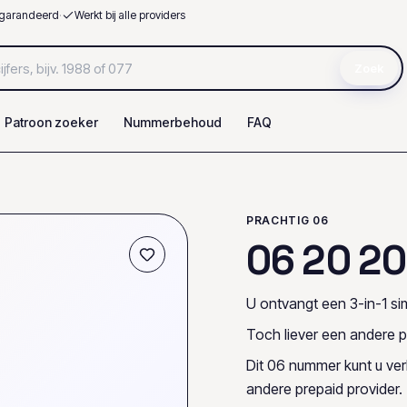
garandeerd
·
Werkt bij alle providers
Zoek
Patroon zoeker
Nummerbehoud
FAQ
PRACHTIG 06
0
6
2
0
2
0
U ontvangt een 3-in-1 sim
Toch liever een andere p
Dit 06 nummer kunt u ve
andere prepaid provider.