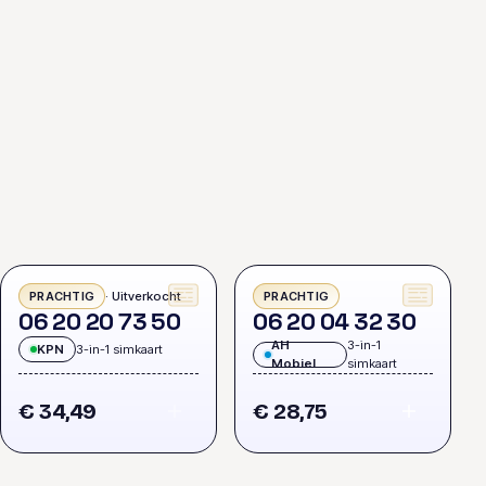
· Uitverkocht
PRACHTIG
PRACHTIG
0
6
2
0
2
0
7
3
5
0
0
6
2
0
0
4
3
2
3
0
AH
3-in-1
KPN
3-in-1 simkaart
Mobiel
simkaart
€ 34,49
€ 28,75