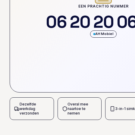
EEN PRACHTIG NUMMER
0
6
2
0
2
0
0
AH Mobiel
Dezelfde
Overal mee
werkdag
naartoe te
3-in-1 simk
verzonden
nemen