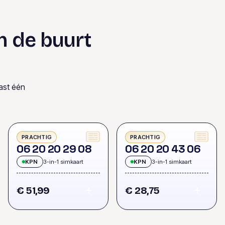
n de buurt
ast één
PRACHTIG
PRACHTIG
0
6
2
0
2
0
2
9
0
8
0
6
2
0
2
0
4
3
0
6
KPN
3-in-1 simkaart
KPN
3-in-1 simkaart
€ 51,99
€ 28,75