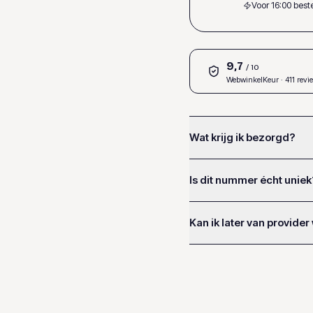
Voor 16:00 bes
9,7
/ 10
WebwinkelKeur
· 411 revi
Wat krijg ik bezorgd?
Is dit nummer écht uniek
Kan ik later van provider