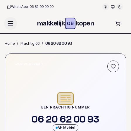
WhatsApp:
06 82 99 99 99
makkelijk
kopen
06
Home
/
Prachtig 06
/
0
6
2
0
6
2
0
0
9
3
OP VOORRAAD
EEN PRACHTIG NUMMER
0
6
2
0
6
2
0
0
9
3
AH Mobiel