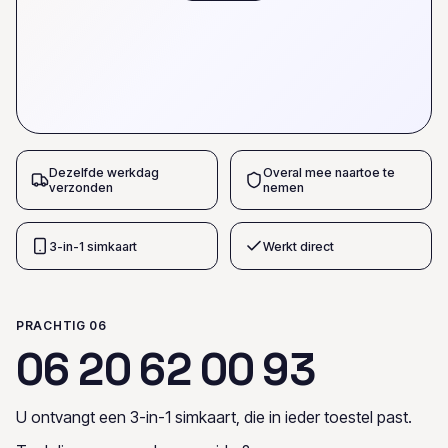
Dezelfde werkdag
Overal mee naartoe te
verzonden
nemen
3-in-1 simkaart
Werkt direct
PRACHTIG 06
0
6
2
0
6
2
0
0
9
3
U ontvangt een 3-in-1 simkaart, die in ieder toestel past.