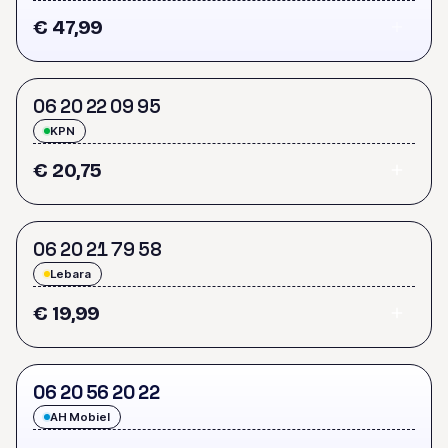
€ 47,99
0
6
2
0
2
2
0
9
9
5
KPN
€ 20,75
0
6
2
0
2
1
7
9
5
8
Lebara
€ 19,99
0
6
2
0
5
6
2
0
2
2
AH Mobiel