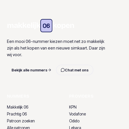
makkelijk
kopen
06
Een mooi 06-nummer kiezen moet net zo makkelijk
zijn als het kopen van een nieuwe simkaart. Daar zijn
wij voor.
Bekijk alle nummers
Chat met ons
NUMMERS
PROVIDERS
Makkelijk 06
KPN
Prachtig 06
Vodafone
Patroon zoeken
Odido
Alle patronen
Lebara