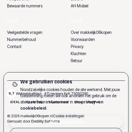
Bewaarde nummers
AH Mobiel
HULP
OVER
Veelgestelde vragen
Over makkelijk06kopen
Nummerbehoud
Voorwaarden
Contact
Privacy
Klachten
Retour
We gebruiken cookies
Noodzakelijke cookies houden de site werkend. Met jouw
WebwinkelKeur ·
411
reviews
·
KvK
75050390
9,7
toestemming meten we ook anoniem het gebruik om de
site te verbeteren. Lees meer in ons
privacy- en
iDEAL
Apple Pay
Mastercard
Visa
PayPal
cookiebeleid
.
©
2026
makkelijk06kopen.nl
Cookie-instellingen
Gemaakt door
Distility Software
Alles accepteren