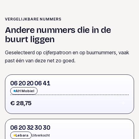
VERGELIJKBARE NUMMERS
Andere nummers die in de
buurt liggen
Geselecteerd op cijferpatroon en op buurnummers, vaak
past één van deze net zo goed.
0
6
2
0
2
0
0
6
4
1
AH Mobiel
€ 28,75
0
6
2
0
3
2
3
0
3
0
Lebara
Uitverkocht