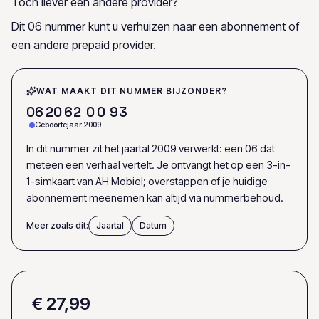
Toch liever een andere provider?
Dit 06 nummer kunt u verhuizen naar een abonnement of
een andere prepaid provider.
WAT MAAKT DIT NUMMER BIJZONDER?
0
6
2
0
6
2
0
0
9
3
Geboortejaar 2009
In dit nummer zit het jaartal 2009 verwerkt: een 06 dat
meteen een verhaal vertelt. Je ontvangt het op een 3-in-
1-simkaart van AH Mobiel; overstappen of je huidige
abonnement meenemen kan altijd via nummerbehoud.
Meer zoals dit:
Jaartal
Datum
€ 27,99