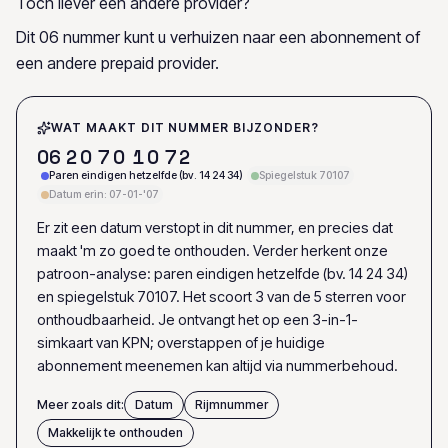
Toch liever een andere provider?
Dit 06 nummer kunt u verhuizen naar een abonnement of
een andere prepaid provider.
WAT MAAKT DIT NUMMER BIJZONDER?
0
6
2
0
7
0
1
0
7
2
Paren eindigen hetzelfde (bv. 14 24 34)
Spiegelstuk 70107
Datum erin: 07-01-'07
Er zit een datum verstopt in dit nummer, en precies dat
maakt 'm zo goed te onthouden. Verder herkent onze
patroon-analyse: paren eindigen hetzelfde (bv. 14 24 34)
en spiegelstuk 70107. Het scoort 3 van de 5 sterren voor
onthoudbaarheid. Je ontvangt het op een 3-in-1-
simkaart van KPN; overstappen of je huidige
abonnement meenemen kan altijd via nummerbehoud.
Meer zoals dit:
Datum
Rijmnummer
Makkelijk te onthouden