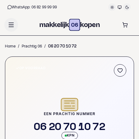
WhatsApp:
06 82 99 99 99
makkelijk
kopen
06
Home
/
Prachtig 06
/
0
6
2
0
7
0
1
0
7
2
OP VOORRAAD
EEN PRACHTIG NUMMER
0
6
2
0
7
0
1
0
7
2
KPN