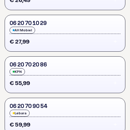
€ 26,49
0
6
2
0
7
0
1
0
2
9
AH Mobiel
€ 27,99
0
6
2
0
7
0
2
0
8
6
KPN
€ 55,99
0
6
2
0
7
0
9
0
5
4
Lebara
€ 59,99