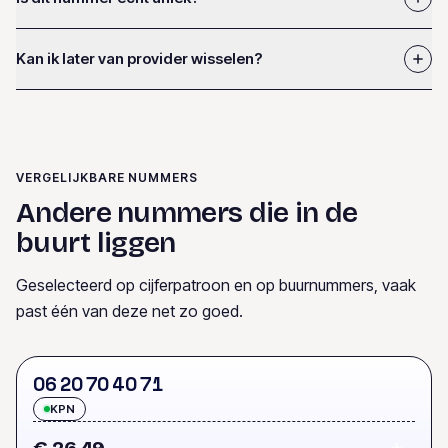
Kan ik later van provider wisselen?
VERGELIJKBARE NUMMERS
Andere nummers die in de
buurt liggen
Geselecteerd op cijferpatroon en op buurnummers, vaak
past één van deze net zo goed.
0
6
2
0
7
0
4
0
7
1
KPN