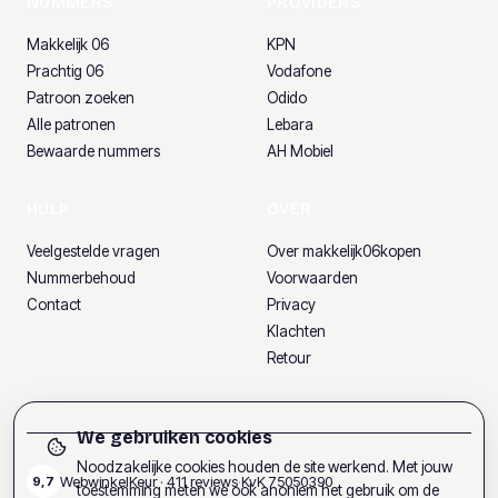
NUMMERS
PROVIDERS
Makkelijk 06
KPN
Prachtig 06
Vodafone
Patroon zoeken
Odido
Alle patronen
Lebara
Bewaarde nummers
AH Mobiel
HULP
OVER
Veelgestelde vragen
Over makkelijk06kopen
Nummerbehoud
Voorwaarden
Contact
Privacy
Klachten
Retour
We gebruiken cookies
Noodzakelijke cookies houden de site werkend. Met jouw
WebwinkelKeur ·
411
reviews
·
KvK
75050390
9,7
toestemming meten we ook anoniem het gebruik om de