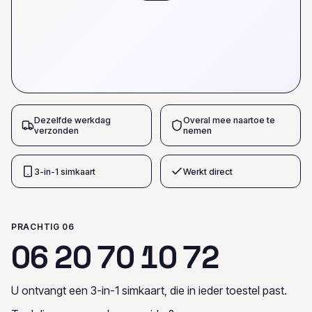
Dezelfde werkdag
Overal mee naartoe te
verzonden
nemen
3-in-1 simkaart
Werkt direct
PRACHTIG 06
0
6
2
0
7
0
1
0
7
2
U ontvangt een 3-in-1 simkaart, die in ieder toestel past.