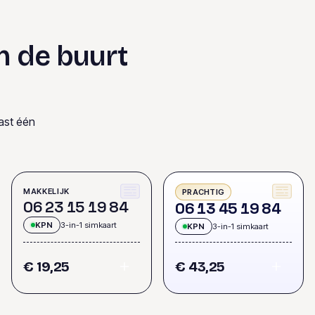
n de buurt
ast één
MAKKELIJK
PRACHTIG
0
6
2
3
1
5
1
9
8
4
0
6
1
3
4
5
1
9
8
4
KPN
3-in-1 simkaart
KPN
3-in-1 simkaart
€ 19,25
€ 43,25