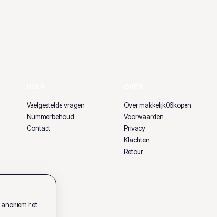
HULP
OVER
Veelgestelde vragen
Over makkelijk06kopen
Nummerbehoud
Voorwaarden
Contact
Privacy
Klachten
Retour
k anoniem het