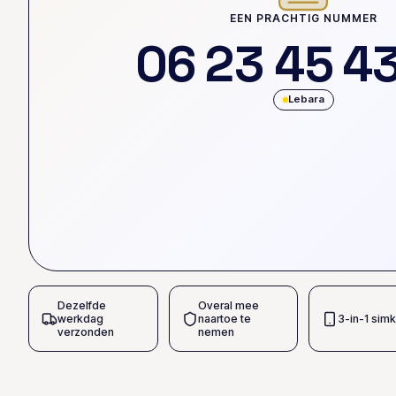
EEN PRACHTIG NUMMER
0
6
2
3
4
5
4
Lebara
Dezelfde
Overal mee
werkdag
naartoe te
3-in-1 simk
verzonden
nemen