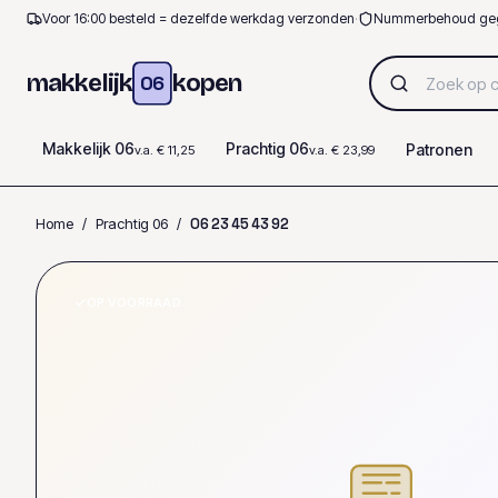
Voor 16:00 besteld = dezelfde werkdag verzonden
·
Nummerbehoud ge
makkelijk
kopen
06
Makkelijk 06
Prachtig 06
Patronen
v.a. € 11,25
v.a. € 23,99
Home
/
Prachtig 06
/
0
6
2
3
4
5
4
3
9
2
OP VOORRAAD