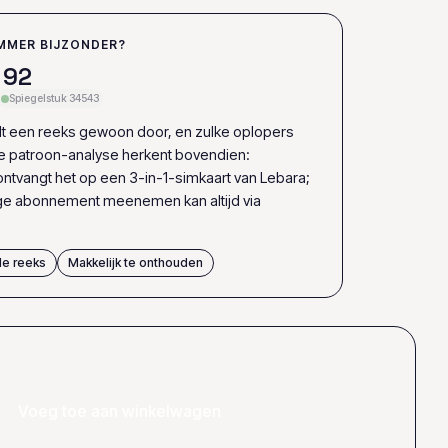
MMER BIJZONDER?
9
2
Spiegelstuk 34543
elt een reeks gewoon door, en zulke oplopers
ze patroon-analyse herkent bovendien:
ntvangt het op een 3-in-1-simkaart van Lebara;
ige abonnement meenemen kan altijd via
e reeks
Makkelijk te onthouden
Voeg toe aan winkelwagen