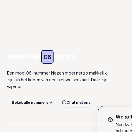
makkelijk
kopen
06
Een mooi 06-nummer kiezen moet net zo makkelijk
zijn als het kopen van een nieuwe simkaart. Daar zijn
wij voor.
Bekijk alle nummers
Chat met ons
We geb
Noodzake
gebruik o