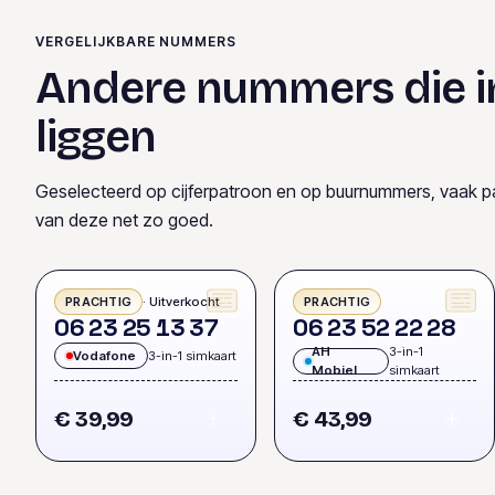
VERGELIJKBARE NUMMERS
Andere nummers die i
liggen
Geselecteerd op cijferpatroon en op buurnummers, vaak p
van deze net zo goed.
· Uitverkocht
PRACHTIG
PRACHTIG
0
6
2
3
2
5
1
3
3
7
0
6
2
3
5
2
2
2
2
8
AH
3-in-1
Vodafone
3-in-1 simkaart
Mobiel
simkaart
€ 39,99
€ 43,99