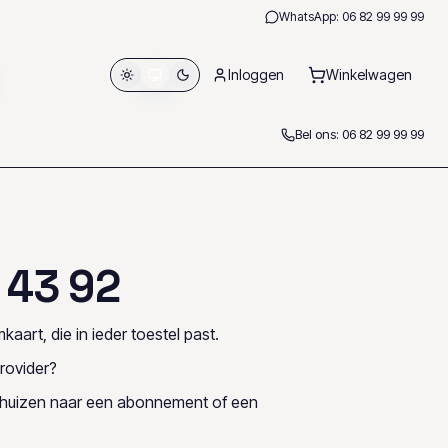
WhatsApp:
06 82 99 99 99
Inloggen
Winkelwagen
Bel ons:
06 82 99 99 99
4
3
9
2
kaart, die in ieder toestel past.
rovider?
rhuizen naar een abonnement of een