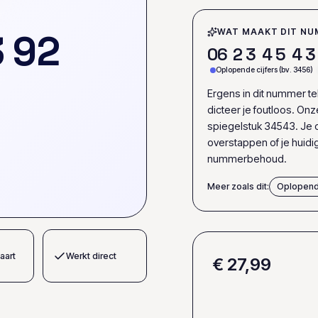
3
9
2
WAT MAAKT DIT NU
0
6
2
3
4
5
4
3
Oplopende cijfers (bv. 3456)
Ergens in dit nummer t
dicteer je foutloos. On
spiegelstuk 34543. Je o
overstappen of je huid
nummerbehoud.
Meer zoals dit:
Oplopend
aart
Werkt direct
€ 27,99