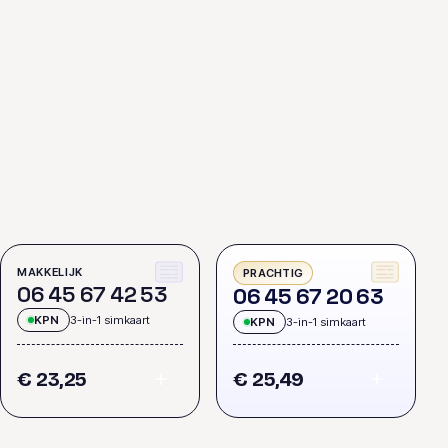
MAKKELIJK
PRACHTIG
0
6
4
5
6
7
4
2
5
3
0
6
4
5
6
7
2
0
6
3
KPN
3-in-1 simkaart
KPN
3-in-1 simkaart
€ 23,25
€ 25,49