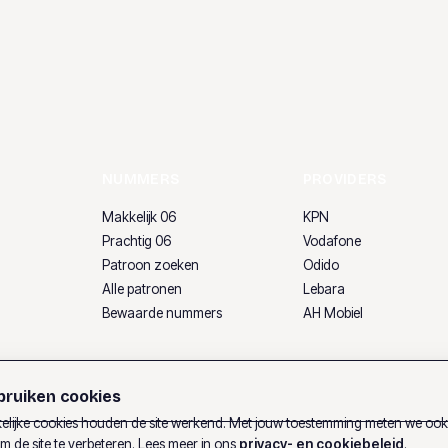
NUMMERS
PROVIDERS
Makkelijk 06
KPN
Prachtig 06
Vodafone
Patroon zoeken
Odido
Alle patronen
Lebara
Bewaarde nummers
AH Mobiel
ruiken cookies
lijke cookies houden de site werkend. Met jouw toestemming meten we oo
m de site te verbeteren. Lees meer in ons
privacy- en cookiebeleid
.