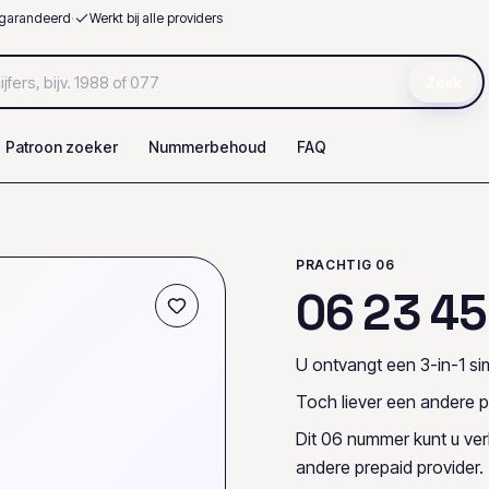
garandeerd
·
Werkt bij alle providers
Zoek
Patroon zoeker
Nummerbehoud
FAQ
PRACHTIG 06
0
6
2
3
4
5
U ontvangt een 3-in-1 sim
Toch liever een andere p
Dit 06 nummer kunt u ve
andere prepaid provider.