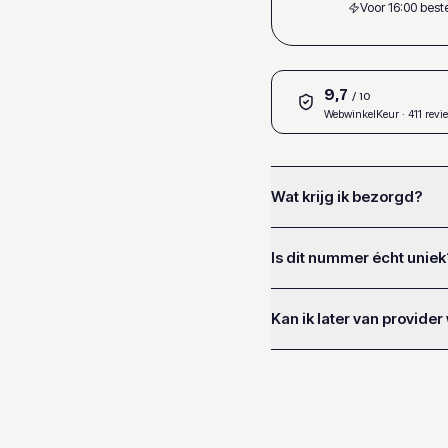
Voor 16:00 bes
9,7
/ 10
WebwinkelKeur
· 411 revi
Wat krijg ik bezorgd?
Is dit nummer écht uniek
Kan ik later van provider