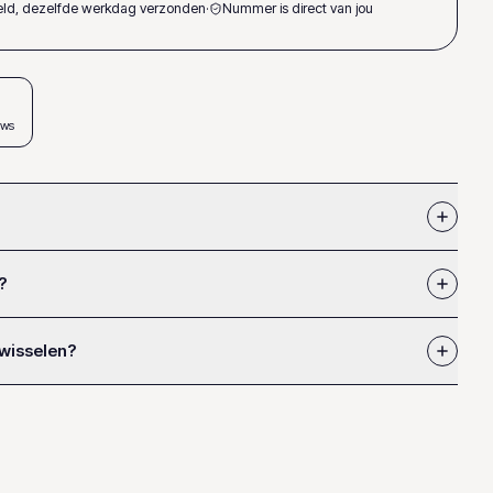
teld, dezelfde werkdag verzonden
·
Nummer is direct van jou
ews
?
 wisselen?