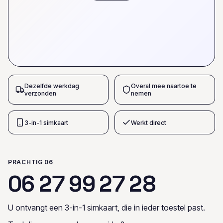
Dezelfde werkdag
Overal mee naartoe te
verzonden
nemen
3-in-1 simkaart
Werkt direct
PRACHTIG 06
0
6
2
7
9
9
2
7
2
8
U ontvangt een 3-in-1 simkaart, die in ieder toestel past.