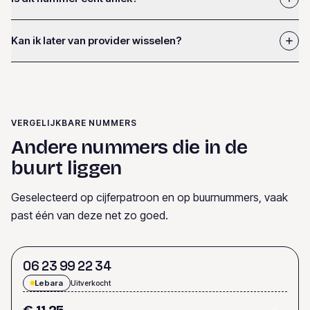
Kan ik later van provider wisselen?
VERGELIJKBARE NUMMERS
Andere nummers die in de
buurt liggen
Geselecteerd op cijferpatroon en op buurnummers, vaak
past één van deze net zo goed.
0
6
2
3
9
9
2
2
3
4
Lebara
Uitverkocht