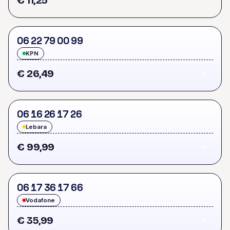
€ 11,25
0
6
2
2
7
9
0
0
9
9
KPN
€ 26,49
0
6
1
6
2
6
1
7
2
6
Lebara
€ 99,99
0
6
1
7
3
6
1
7
6
6
Vodafone
€ 35,99