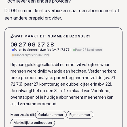
Toch liever een andere provider?
Dit 06 nummer kunt u verhuizen naar een abonnement of
een andere prepaid provider.
WAT MAAKT DIT NUMMER BIJZONDER?
0
6
2
7
9
9
2
7
2
8
Paren beginnen hetzelfde (bv. 71 72 73)
Paar 27 komt terug
Dubbel cijfer erin (bv. 22)
Rijk aan geluksgetallen: dit nummer zit vol cijfers waar
mensen wereldwijd waarde aan hechten. Verder herkent
onze patroon-analyse: paren beginnen hetzelfde (bv. 71
72 73), paar 27 komt terug en dubbel cijfer erin (bv. 22).
Je ontvangt het op een 3-in-1-simkaart van Vodafone;
overstappen of je huidige abonnement meenemen kan
altijd via nummerbehoud.
Meer zoals dit:
Geluksnummer
Rijmnummer
Makkelijk te onthouden