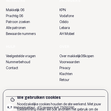
NUMMERS
PROVIDERS
Makkelijk 06
KPN
Prachtig 06
Vodafone
Patroon zoeken
Odido
Alle patronen
Lebara
Bewaarde nummers
AH Mobiel
HULP
OVER
Veelgestelde vragen
Over makkelijk06kopen
Nummerbehoud
Voorwaarden
Contact
Privacy
Klachten
Retour
We gebruiken cookies
Noodzakelijke cookies houden de site werkend. Met jouw
WebwinkelKeur ·
411
reviews
·
KvK
75050390
9,7
toestemming meten we ook anoniem het gebruik om de