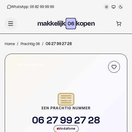
WhatsApp:
06 82 99 99 99
makkelijk
kopen
06
Home
/
Prachtig 06
/
0
6
2
7
9
9
2
7
2
8
OP VOORRAAD
EEN PRACHTIG NUMMER
0
6
2
7
9
9
2
7
2
8
Vodafone