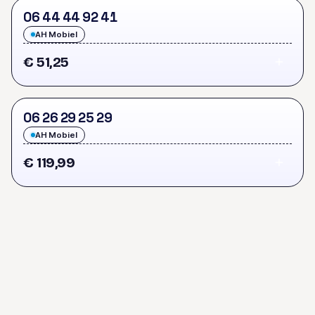
0
6
4
4
4
4
9
2
4
1
AH Mobiel
€ 51,25
0
6
2
6
2
9
2
5
2
9
AH Mobiel
€ 119,99