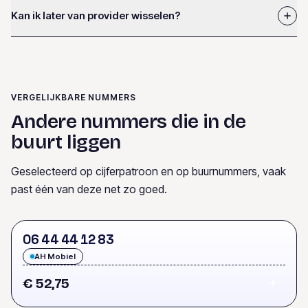
Kan ik later van provider wisselen?
VERGELIJKBARE NUMMERS
Andere nummers die in de
buurt liggen
Geselecteerd op cijferpatroon en op buurnummers, vaak
past één van deze net zo goed.
0
6
4
4
4
4
1
2
8
3
AH Mobiel
€ 52,75