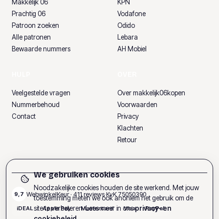
Makkelijk 06
KPN
Prachtig 06
Vodafone
Patroon zoeken
Odido
Alle patronen
Lebara
Bewaarde nummers
AH Mobiel
HULP
OVER
Veelgestelde vragen
Over makkelijk06kopen
Nummerbehoud
Voorwaarden
Contact
Privacy
Klachten
Retour
We gebruiken cookies
Noodzakelijke cookies houden de site werkend. Met jouw
WebwinkelKeur ·
411
reviews
·
KvK
75050390
9,7
toestemming meten we ook anoniem het gebruik om de
site te verbeteren. Lees meer in ons
privacy- en
iDEAL
Apple Pay
Mastercard
Visa
PayPal
cookiebeleid
.