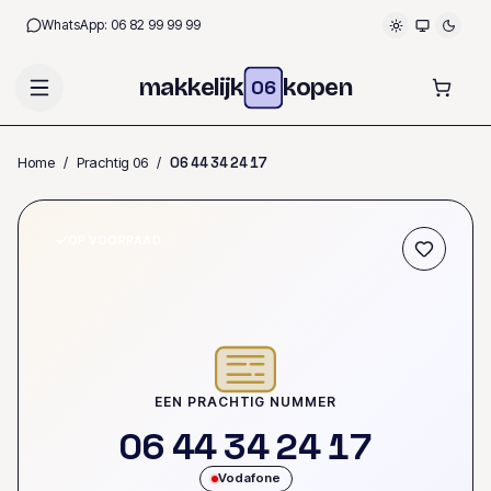
WhatsApp:
06 82 99 99 99
makkelijk
kopen
06
Home
/
Prachtig 06
/
0
6
4
4
3
4
2
4
1
7
OP VOORRAAD
EEN PRACHTIG NUMMER
0
6
4
4
3
4
2
4
1
7
Vodafone