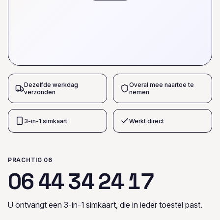
Dezelfde werkdag
Overal mee naartoe te
verzonden
nemen
3-in-1 simkaart
Werkt direct
PRACHTIG 06
0
6
4
4
3
4
2
4
1
7
U ontvangt een 3-in-1 simkaart, die in ieder toestel past.