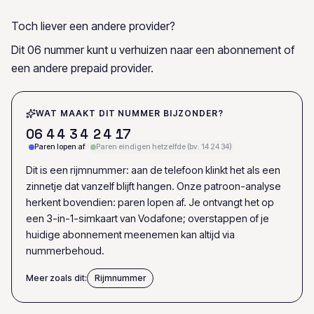
Toch liever een andere provider?
Dit 06 nummer kunt u verhuizen naar een abonnement of
een andere prepaid provider.
WAT MAAKT DIT NUMMER BIJZONDER?
0
6
4
4
3
4
2
4
1
7
Paren lopen af
Paren eindigen hetzelfde (bv. 14 24 34)
Dit is een rijmnummer: aan de telefoon klinkt het als een
zinnetje dat vanzelf blijft hangen. Onze patroon-analyse
herkent bovendien: paren lopen af. Je ontvangt het op
een 3-in-1-simkaart van Vodafone; overstappen of je
huidige abonnement meenemen kan altijd via
nummerbehoud.
Meer zoals dit:
Rijmnummer