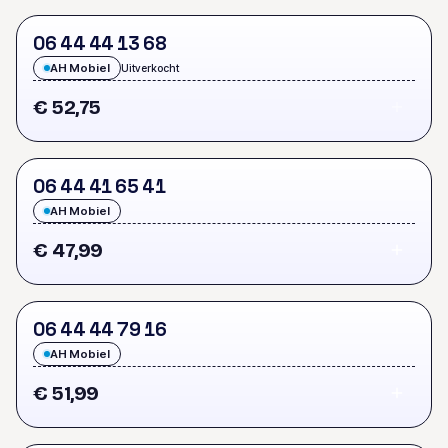
0
6
4
4
4
4
1
3
6
8
AH Mobiel
Uitverkocht
€ 52,75
0
6
4
4
4
1
6
5
4
1
AH Mobiel
€ 47,99
0
6
4
4
4
4
7
9
1
6
AH Mobiel
€ 51,99