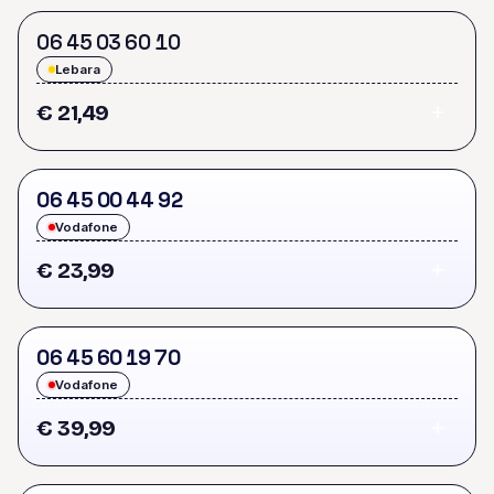
0
6
4
5
0
3
6
0
1
0
Lebara
€ 21,49
0
6
4
5
0
0
4
4
9
2
Vodafone
€ 23,99
0
6
4
5
6
0
1
9
7
0
Vodafone
€ 39,99