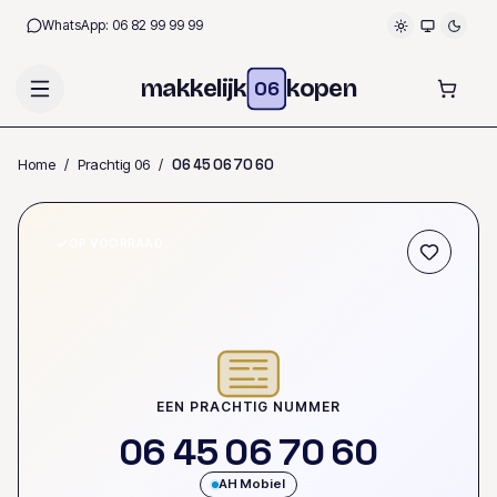
WhatsApp:
06 82 99 99 99
makkelijk
kopen
06
Home
/
Prachtig 06
/
0
6
4
5
0
6
7
0
6
0
OP VOORRAAD
EEN PRACHTIG NUMMER
0
6
4
5
0
6
7
0
6
0
AH Mobiel