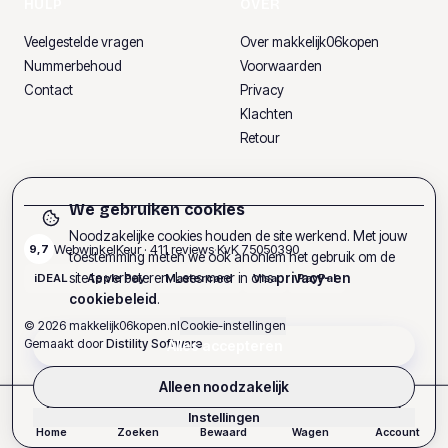
HULP
OVER
Veelgestelde vragen
Over makkelijk06kopen
Nummerbehoud
Voorwaarden
Contact
Privacy
Klachten
Retour
We gebruiken cookies
Noodzakelijke cookies houden de site werkend. Met jouw
WebwinkelKeur ·
411
reviews
·
KvK
75050390
9,7
toestemming meten we ook anoniem het gebruik om de
site te verbeteren. Lees meer in ons
privacy- en
iDEAL
Apple Pay
Mastercard
Visa
PayPal
cookiebeleid
.
©
2026
makkelijk06kopen.nl
Cookie-instellingen
Gemaakt door
Distility Software
Alles accepteren
Alleen noodzakelijk
Instellingen
Home
Zoeken
Bewaard
Wagen
Account