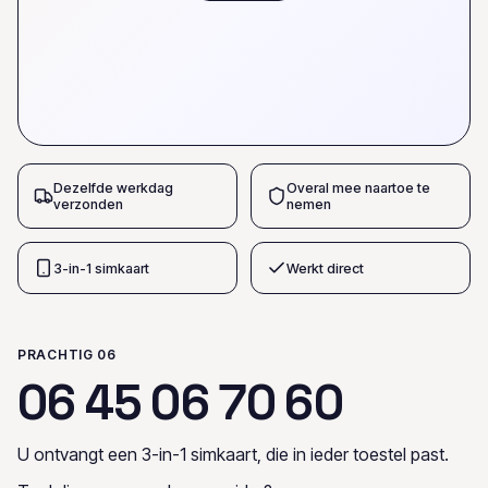
Dezelfde werkdag
Overal mee naartoe te
verzonden
nemen
3-in-1 simkaart
Werkt direct
PRACHTIG 06
0
6
4
5
0
6
7
0
6
0
U ontvangt een 3-in-1 simkaart, die in ieder toestel past.