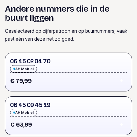
Andere nummers die in de
buurt liggen
Geselecteerd op cijferpatroon en op buurnummers, vaak
past één van deze net zo goed.
0
6
4
5
0
2
0
4
7
0
AH Mobiel
€ 79,99
0
6
4
5
0
9
4
5
1
9
AH Mobiel
€ 63,99