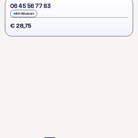
0
6
4
5
5
6
7
7
8
3
AH Mobiel
€ 28,75