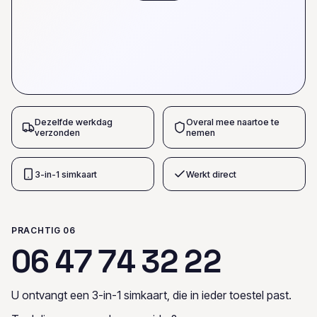
Dezelfde werkdag
Overal mee naartoe te
verzonden
nemen
3-in-1 simkaart
Werkt direct
PRACHTIG 06
0
6
4
7
7
4
3
2
2
2
U ontvangt een 3-in-1 simkaart, die in ieder toestel past.