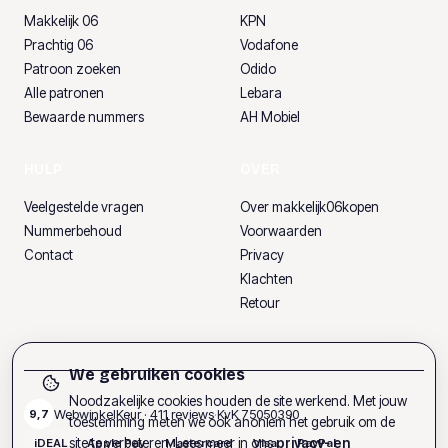
Makkelijk 06
KPN
Prachtig 06
Vodafone
Patroon zoeken
Odido
Alle patronen
Lebara
Bewaarde nummers
AH Mobiel
HULP
OVER
Veelgestelde vragen
Over makkelijk06kopen
Nummerbehoud
Voorwaarden
Contact
Privacy
Klachten
Retour
We gebruiken cookies
Noodzakelijke cookies houden de site werkend. Met jouw
WebwinkelKeur ·
411
reviews
·
KvK
75050390
9,7
toestemming meten we ook anoniem het gebruik om de
site te verbeteren. Lees meer in ons
privacy- en
iDEAL
Apple Pay
Mastercard
Visa
PayPal