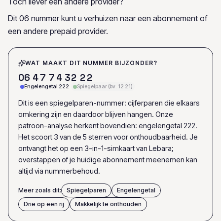
Toch liever een andere provider?
Dit 06 nummer kunt u verhuizen naar een abonnement of
een andere prepaid provider.
WAT MAAKT DIT NUMMER BIJZONDER?
0
6
4
7
7
4
3
2
2
2
Engelengetal 222
Spiegelpaar (bv. 12 21)
Dit is een spiegelparen-nummer: cijferparen die elkaars
omkering zijn en daardoor blijven hangen. Onze
patroon-analyse herkent bovendien: engelengetal 222.
Het scoort 3 van de 5 sterren voor onthoudbaarheid. Je
ontvangt het op een 3-in-1-simkaart van Lebara;
overstappen of je huidige abonnement meenemen kan
altijd via nummerbehoud.
Meer zoals dit:
Spiegelparen
Engelengetal
Drie op een rij
Makkelijk te onthouden