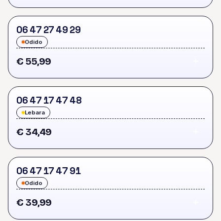
0
6
4
7
2
7
4
9
2
9
Odido
€ 55,99
0
6
4
7
1
7
4
7
4
8
Lebara
€ 34,49
0
6
4
7
1
7
4
7
9
1
Odido
€ 39,99