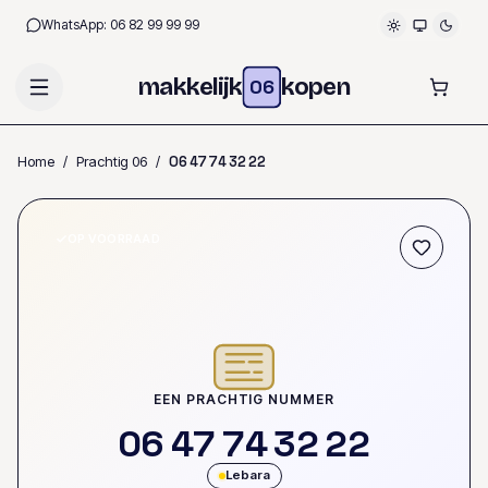
WhatsApp:
06 82 99 99 99
makkelijk
kopen
06
Home
/
Prachtig 06
/
0
6
4
7
7
4
3
2
2
2
OP VOORRAAD
EEN PRACHTIG NUMMER
0
6
4
7
7
4
3
2
2
2
Lebara