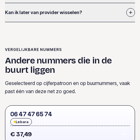
Kan ik later van provider wisselen?
VERGELIJKBARE NUMMERS
Andere nummers die in de
buurt liggen
Geselecteerd op cijferpatroon en op buurnummers, vaak
past één van deze net zo goed.
0
6
4
7
4
7
6
5
7
4
Lebara
€ 37,49