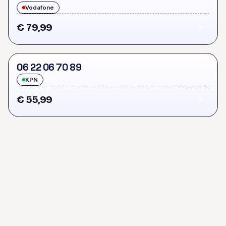
Vodafone
€ 79,99
0
6
2
2
0
6
7
0
8
9
KPN
€ 55,99