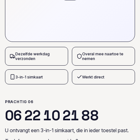
Dezelfde werkdag
Overal mee naartoe te
verzonden
nemen
3-in-1 simkaart
Werkt direct
PRACHTIG 06
0
6
2
2
1
0
2
1
8
8
U ontvangt een 3-in-1 simkaart, die in ieder toestel past.