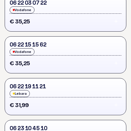
0
6
2
2
0
3
0
7
2
2
Vodafone
€ 35,25
0
6
2
2
1
5
1
5
6
2
Vodafone
€ 35,25
0
6
2
2
1
9
1
1
2
1
Lebara
€ 31,99
0
6
2
3
1
0
4
5
1
0