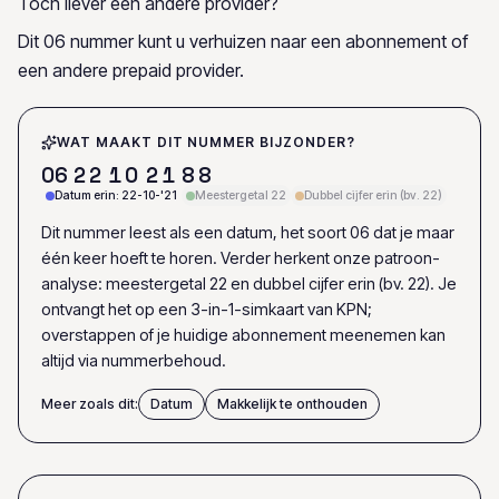
Toch liever een andere provider?
Dit 06 nummer kunt u verhuizen naar een abonnement of
een andere prepaid provider.
WAT MAAKT DIT NUMMER BIJZONDER?
0
6
2
2
1
0
2
1
8
8
Datum erin: 22-10-'21
Meestergetal 22
Dubbel cijfer erin (bv. 22)
Dit nummer leest als een datum, het soort 06 dat je maar
één keer hoeft te horen. Verder herkent onze patroon-
analyse: meestergetal 22 en dubbel cijfer erin (bv. 22). Je
ontvangt het op een 3-in-1-simkaart van KPN;
overstappen of je huidige abonnement meenemen kan
altijd via nummerbehoud.
Meer zoals dit:
Datum
Makkelijk te onthouden