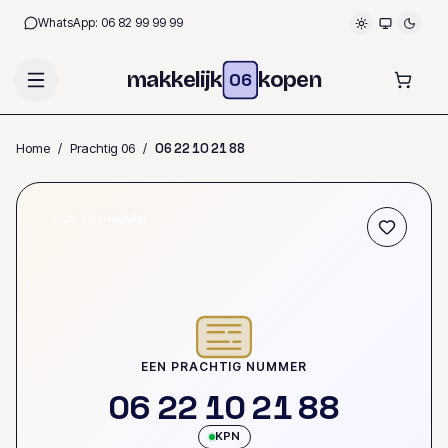
WhatsApp:
06 82 99 99 99
makkelijk
kopen
06
Home
/
Prachtig 06
/
0
6
2
2
1
0
2
1
8
8
OP VOORRAAD
EEN PRACHTIG NUMMER
0
6
2
2
1
0
2
1
8
8
KPN