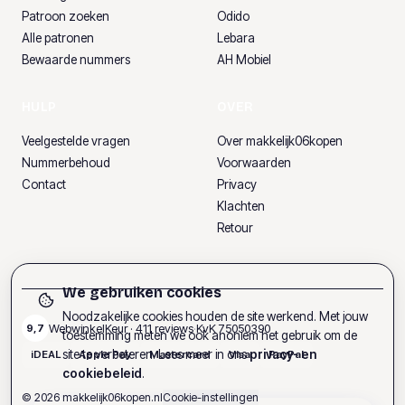
Patroon zoeken
Odido
Alle patronen
Lebara
Bewaarde nummers
AH Mobiel
HULP
OVER
Veelgestelde vragen
Over makkelijk06kopen
Nummerbehoud
Voorwaarden
Contact
Privacy
Klachten
Retour
We gebruiken cookies
Noodzakelijke cookies houden de site werkend. Met jouw
WebwinkelKeur ·
411
reviews
·
KvK
75050390
9,7
toestemming meten we ook anoniem het gebruik om de
site te verbeteren. Lees meer in ons
privacy- en
iDEAL
Apple Pay
Mastercard
Visa
PayPal
cookiebeleid
.
©
2026
makkelijk06kopen.nl
Cookie-instellingen