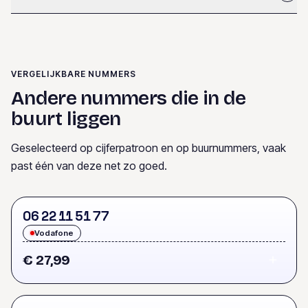
VERGELIJKBARE NUMMERS
Andere nummers die in de
buurt liggen
Geselecteerd op cijferpatroon en op buurnummers, vaak
past één van deze net zo goed.
0
6
2
2
1
1
5
1
7
7
Vodafone
€ 27,99