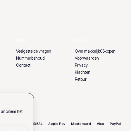
HULP
OVER
Veelgestelde vragen
Over makkelijk06kopen
Nummerbehoud
Voorwaarden
Contact
Privacy
Klachten
Retour
k anoniem het
iDEAL
Apple Pay
Mastercard
Visa
PayPal