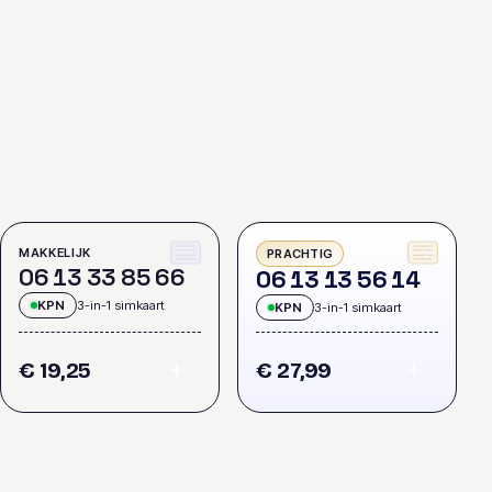
MAKKELIJK
PRACHTIG
0
6
1
3
3
3
8
5
6
6
0
6
1
3
1
3
5
6
1
4
KPN
3-in-1 simkaart
KPN
3-in-1 simkaart
€ 19,25
€ 27,99