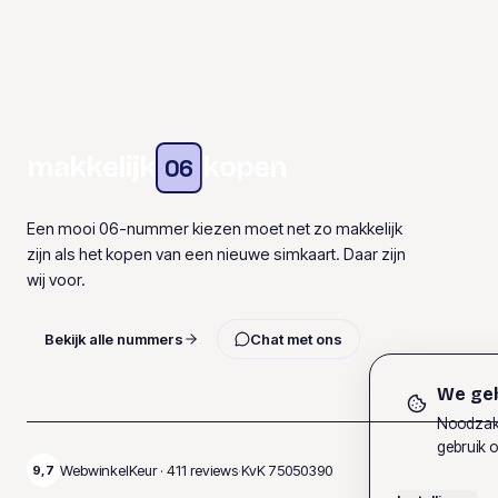
makkelijk
kopen
06
Een mooi 06-nummer kiezen moet net zo makkelijk
zijn als het kopen van een nieuwe simkaart. Daar zijn
wij voor.
Bekijk alle nummers
Chat met ons
We geb
Noodzake
gebruik o
WebwinkelKeur ·
411
reviews
·
KvK
75050390
9,7