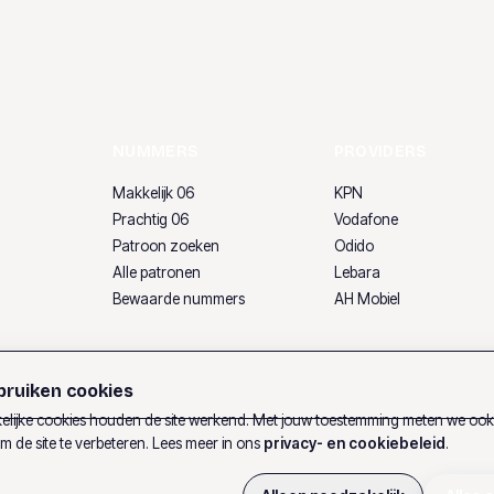
NUMMERS
PROVIDERS
Makkelijk 06
KPN
Prachtig 06
Vodafone
Patroon zoeken
Odido
Alle patronen
Lebara
Bewaarde nummers
AH Mobiel
ruiken cookies
lijke cookies houden de site werkend. Met jouw toestemming meten we oo
m de site te verbeteren. Lees meer in ons
privacy- en cookiebeleid
.