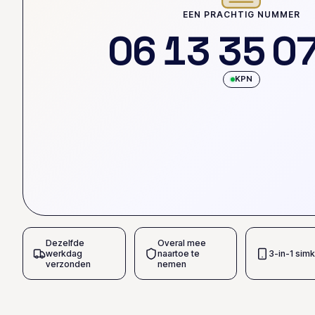
EEN PRACHTIG NUMMER
0
6
1
3
3
5
0
KPN
Dezelfde
Overal mee
werkdag
naartoe te
3-in-1 simk
verzonden
nemen