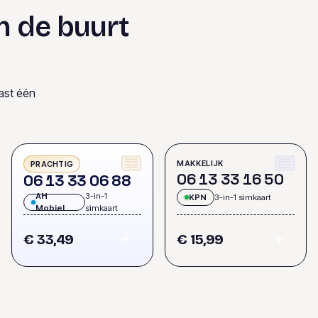
n de buurt
ast één
MAKKELIJK
PRACHTIG
0
6
1
3
3
3
1
6
5
0
0
6
1
3
3
3
0
6
8
8
AH
3-in-1
KPN
3-in-1 simkaart
Mobiel
simkaart
€ 33,49
€ 15,99