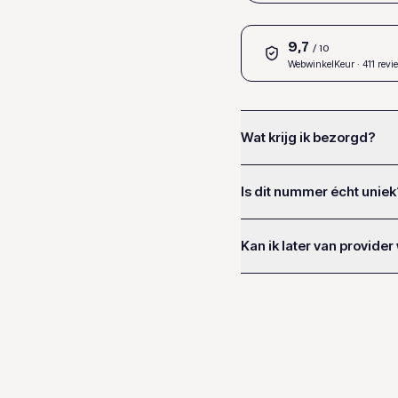
9,7
/ 10
WebwinkelKeur
· 411 revi
Wat krijg ik bezorgd?
Is dit nummer écht uniek
Kan ik later van provider