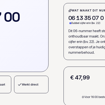
7
0
0
WAT MAAKT DIT NU
0
6
1
3
3
5
0
7
0
Dubbel cijfer erin (bv. 22)
Dit 06-nummer heeft str
onthoudbaar maakt. On
cijfer erin (bv. 22). Je
overstappen of je huid
nummerbehoud.
€ 47,99
aart
Werkt direct
Voor 16:00 bes