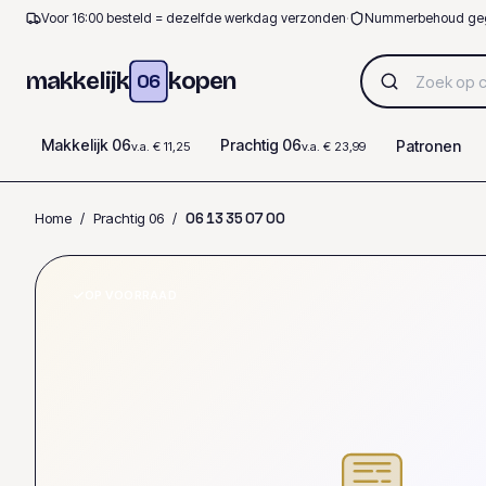
Voor 16:00 besteld = dezelfde werkdag verzonden
·
Nummerbehoud ge
makkelijk
kopen
06
Makkelijk 06
Prachtig 06
Patronen
v.a. € 11,25
v.a. € 23,99
Home
/
Prachtig 06
/
0
6
1
3
3
5
0
7
0
0
OP VOORRAAD