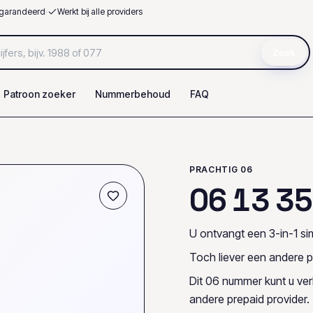
garandeerd
·
Werkt bij alle providers
Zoek
Patroon zoeker
Nummerbehoud
FAQ
PRACHTIG 06
0
6
1
3
3
5
U ontvangt een 3-in-1 sim
Toch liever een andere p
Dit 06 nummer kunt u ve
andere prepaid provider.