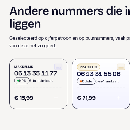
Andere nummers die i
liggen
Geselecteerd op cijferpatroon en op buurnummers, vaak p
van deze net zo goed.
MAKKELIJK
PRACHTIG
0
6
1
3
3
5
1
1
7
7
0
6
1
3
3
1
5
5
0
6
KPN
3-in-1 simkaart
Odido
3-in-1 simkaart
€ 15,99
€ 71,99