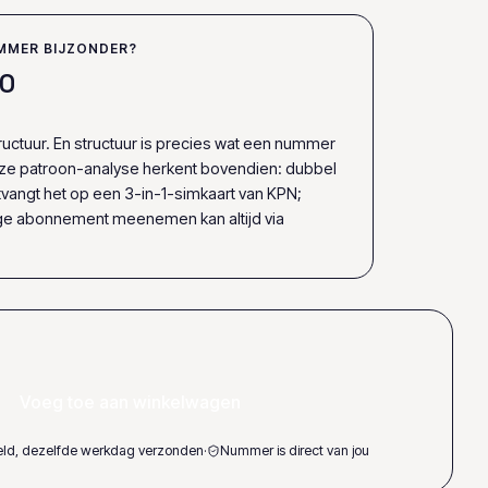
MMER BIJZONDER?
0
uctuur. En structuur is precies wat een nummer
ze patroon-analyse herkent bovendien: dubbel
 ontvangt het op een 3-in-1-simkaart van KPN;
ige abonnement meenemen kan altijd via
Voeg toe aan winkelwagen
teld, dezelfde werkdag verzonden
·
Nummer is direct van jou