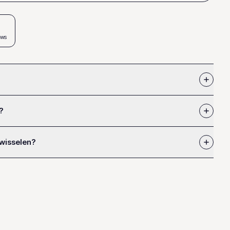
ews
?
 wisselen?