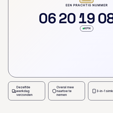
EEN PRACHTIG NUMMER
0
6
2
0
1
9
0
KPN
Dezelfde
Overal mee
werkdag
naartoe te
3-in-1 simk
verzonden
nemen