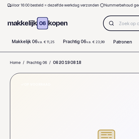
Voor 16:00 besteld = dezelfde werkdag verzonden
·
Nummerbehoud ge
makkelijk
kopen
06
Makkelijk 06
Prachtig 06
Patronen
v.a. € 11,25
v.a. € 23,99
Home
/
Prachtig 06
/
0
6
2
0
1
9
0
8
1
8
OP VOORRAAD