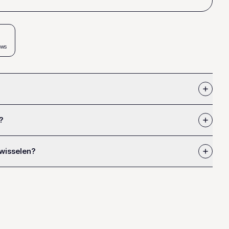
ews
?
 wisselen?