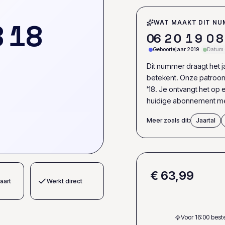
8
1
8
WAT MAAKT DIT NU
0
6
2
0
1
9
0
8
Geboortejaar 2019
Datum e
Dit nummer draagt het jaa
betekent. Onze patroon
'18. Je ontvangt het op
huidige abonnement me
Meer zoals dit:
Jaartal
€ 63,99
aart
Werkt direct
Voor 16:00 bes