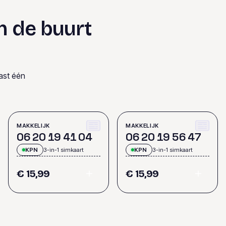
n de buurt
ast één
MAKKELIJK
MAKKELIJK
0
6
2
0
1
9
4
1
0
4
0
6
2
0
1
9
5
6
4
7
KPN
3-in-1 simkaart
KPN
3-in-1 simkaart
€ 15,99
€ 15,99