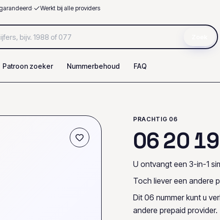
garandeerd
·
Werkt bij alle providers
Zoek
Patroon zoeker
Nummerbehoud
FAQ
PRACHTIG 06
0
6
2
0
1
9
U ontvangt een 3-in-1 sim
Toch liever een andere p
Dit 06 nummer kunt u ve
andere prepaid provider.