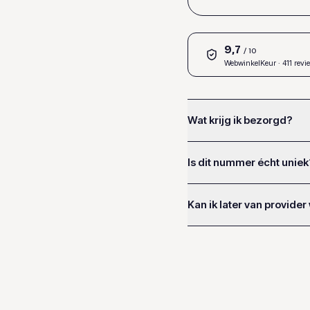
9,7
/ 10
WebwinkelKeur
· 411 revi
Wat krijg ik bezorgd?
Is dit nummer écht uniek
Kan ik later van provider