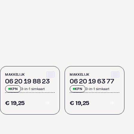
MAKKELIJK
MAKKELIJK
0
6
2
0
1
9
8
8
2
3
0
6
2
0
1
9
6
3
7
7
KPN
3-in-1 simkaart
KPN
3-in-1 simkaart
€ 19,25
€ 19,25