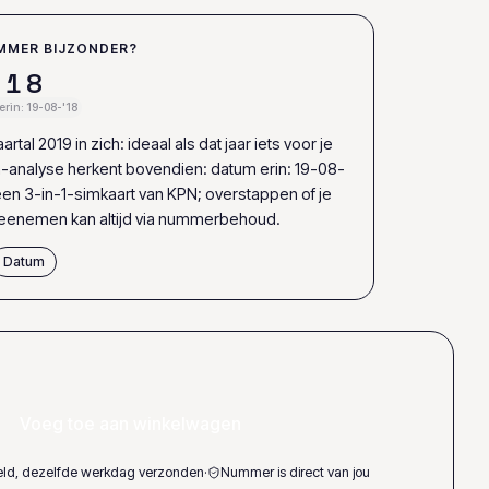
MMER BIJZONDER?
1
8
rin: 19-08-'18
rtal 2019 in zich: ideaal als dat jaar iets voor je
-analyse herkent bovendien: datum erin: 19-08-
 een 3-in-1-simkaart van KPN; overstappen of je
enemen kan altijd via nummerbehoud.
Datum
Voeg toe aan winkelwagen
teld, dezelfde werkdag verzonden
·
Nummer is direct van jou