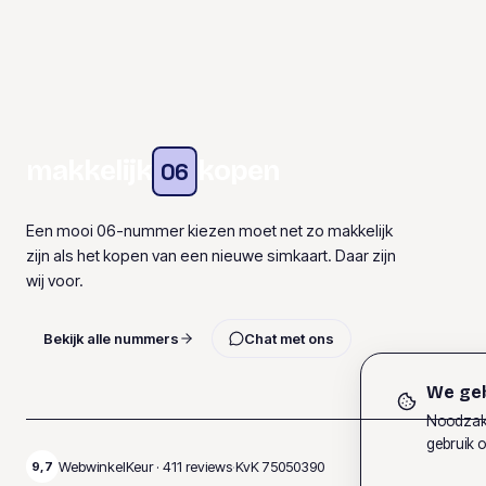
makkelijk
kopen
06
Een mooi 06-nummer kiezen moet net zo makkelijk
zijn als het kopen van een nieuwe simkaart. Daar zijn
wij voor.
Bekijk alle nummers
Chat met ons
We geb
Noodzake
gebruik o
WebwinkelKeur ·
411
reviews
·
KvK
75050390
9,7