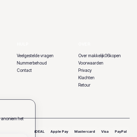
HULP
OVER
Veelgestelde vragen
Over makkelijk06kopen
Nummerbehoud
Voorwaarden
Contact
Privacy
Klachten
Retour
k anoniem het
iDEAL
Apple Pay
Mastercard
Visa
PayPal