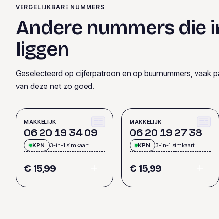
VERGELIJKBARE NUMMERS
Andere nummers die i
liggen
Geselecteerd op cijferpatroon en op buurnummers, vaak p
van deze net zo goed.
MAKKELIJK
MAKKELIJK
0
6
2
0
1
9
3
4
0
9
0
6
2
0
1
9
2
7
3
8
KPN
3-in-1 simkaart
KPN
3-in-1 simkaart
€ 15,99
€ 15,99