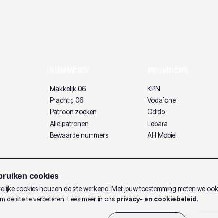
NUMMERS
PROVIDERS
Makkelijk 06
KPN
Prachtig 06
Vodafone
Patroon zoeken
Odido
Alle patronen
Lebara
Bewaarde nummers
AH Mobiel
ruiken cookies
lijke cookies houden de site werkend. Met jouw toestemming meten we oo
m de site te verbeteren. Lees meer in ons
privacy- en cookiebeleid
.