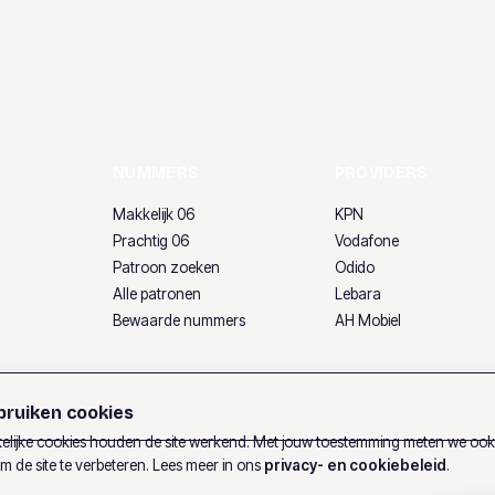
NUMMERS
PROVIDERS
Makkelijk 06
KPN
Prachtig 06
Vodafone
Patroon zoeken
Odido
Alle patronen
Lebara
Bewaarde nummers
AH Mobiel
ruiken cookies
lijke cookies houden de site werkend. Met jouw toestemming meten we oo
m de site te verbeteren. Lees meer in ons
privacy- en cookiebeleid
.