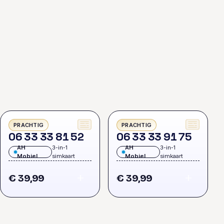
PRACHTIG
PRACHTIG
0
6
3
3
3
3
8
1
5
2
0
6
3
3
3
3
9
1
7
5
AH
3-in-1
AH
3-in-1
Mobiel
simkaart
Mobiel
simkaart
€ 39,99
€ 39,99