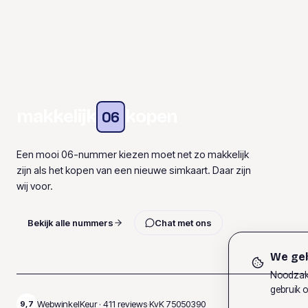
makkelijk
kopen
06
Een mooi 06-nummer kiezen moet net zo makkelijk
zijn als het kopen van een nieuwe simkaart. Daar zijn
wij voor.
Bekijk alle nummers
Chat met ons
We geb
Noodzake
gebruik o
WebwinkelKeur ·
411
reviews
·
KvK
75050390
9,7