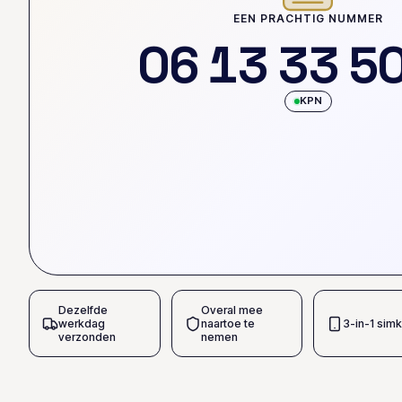
EEN PRACHTIG NUMMER
0
6
1
3
3
3
5
KPN
Dezelfde
Overal mee
werkdag
naartoe te
3-in-1 simk
verzonden
nemen