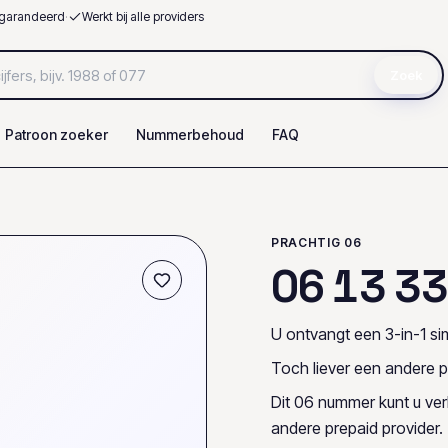
garandeerd
·
Werkt bij alle providers
Zoek
Patroon zoeker
Nummerbehoud
FAQ
PRACHTIG 06
0
6
1
3
3
U ontvangt een 3-in-1 sim
Toch liever een andere p
Dit 06 nummer kunt u ve
andere prepaid provider.