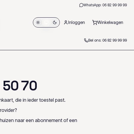
WhatsApp:
06 82 99 99 99
Inloggen
Winkelwagen
Bel ons:
06 82 99 99 99
3
5
0
7
0
kaart, die in ieder toestel past.
rovider?
rhuizen naar een abonnement of een