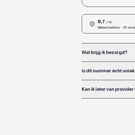
9,7
/ 10
WebwinkelKeur
· 411 revi
Wat krijg ik bezorgd?
Is dit nummer écht uniek
Kan ik later van provider