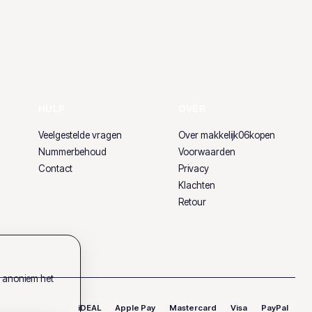
HULP
OVER
Veelgestelde vragen
Over makkelijk06kopen
Nummerbehoud
Voorwaarden
Contact
Privacy
Klachten
Retour
k anoniem het
iDEAL
Apple Pay
Mastercard
Visa
PayPal