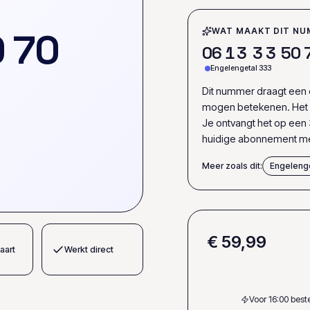
0
7
0
WAT MAAKT DIT NU
0
6
1
3
3
3
5
0
Engelengetal 333
Dit nummer draagt een e
mogen betekenen. Het s
Je ontvangt het op een 
huidige abonnement me
Meer zoals dit:
Engeleng
€ 59,99
aart
Werkt direct
Voor 16:00 bes