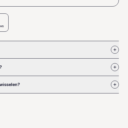
ews
?
 wisselen?