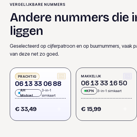
VERGELIJKBARE NUMMERS
Andere nummers die i
liggen
Geselecteerd op cijferpatroon en op buurnummers, vaak p
van deze net zo goed.
MAKKELIJK
PRACHTIG
0
6
1
3
3
3
1
6
5
0
0
6
1
3
3
3
0
6
8
8
AH
3-in-1
KPN
3-in-1 simkaart
Mobiel
simkaart
€ 33,49
€ 15,99