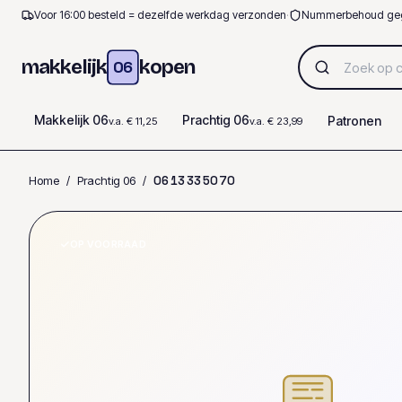
Voor 16:00 besteld = dezelfde werkdag verzonden
·
Nummerbehoud ge
makkelijk
kopen
06
Makkelijk 06
Prachtig 06
Patronen
v.a. € 11,25
v.a. € 23,99
Home
/
Prachtig 06
/
0
6
1
3
3
3
5
0
7
0
OP VOORRAAD