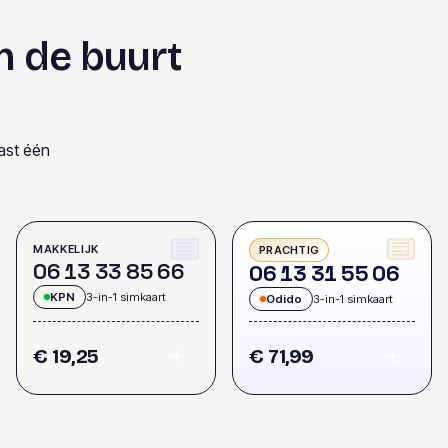
n de buurt
ast één
MAKKELIJK
PRACHTIG
0
6
1
3
3
3
8
5
6
6
0
6
1
3
3
1
5
5
0
6
KPN
3-in-1 simkaart
Odido
3-in-1 simkaart
€ 19,25
€ 71,99