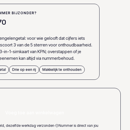
MMER BIJZONDER?
7
0
ngelengetal: voor wie gelooft dat cijfers iets
coort 3 van de 5 sterren voor onthoudbaarheid.
3-in-1-simkaart van KPN; overstappen of je
enemen kan altijd via nummerbehoud.
etal
Drie op een rij
Makkelijk te onthouden
Voeg toe aan winkelwagen
teld, dezelfde werkdag verzonden
·
Nummer is direct van jou