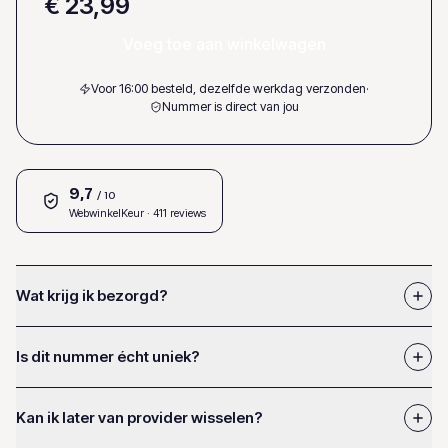
€ 23,99
Voeg toe aan winkelwagen
Voor 16:00 besteld, dezelfde werkdag verzonden
·
Nummer is direct van jou
9,7
/ 10
WebwinkelKeur
· 411 reviews
Wat krijg ik bezorgd?
Is dit nummer écht uniek?
Kan ik later van provider wisselen?