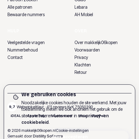
Alle patronen
Lebara
Bewaarde nummers
AH Mobiel
HULP
OVER
Veelgestelde vragen
Over makkelijk06kopen
Nummerbehoud
Voorwaarden
Contact
Privacy
Klachten
Retour
We gebruiken cookies
Noodzakelijke cookies houden de site werkend. Met jouw
WebwinkelKeur ·
411
reviews
·
KvK
75050390
9,7
toestemming meten we ook anoniem het gebruik om de
site te verbeteren. Lees meer in ons
privacy- en
iDEAL
Apple Pay
Mastercard
Visa
PayPal
cookiebeleid
.
©
2026
makkelijk06kopen.nl
Cookie-instellingen
Gemaakt door
Distility Software
Alles accepteren