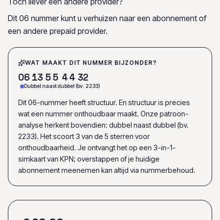
Toch liever een andere provider?
Dit 06 nummer kunt u verhuizen naar een abonnement of
een andere prepaid provider.
WAT MAAKT DIT NUMMER BIJZONDER?
0
6
1
3
5
5
4
4
3
2
Dubbel naast dubbel (bv. 2233)
Dit 06-nummer heeft structuur. En structuur is precies
wat een nummer onthoudbaar maakt. Onze patroon-
analyse herkent bovendien: dubbel naast dubbel (bv.
2233). Het scoort 3 van de 5 sterren voor
onthoudbaarheid. Je ontvangt het op een 3-in-1-
simkaart van KPN; overstappen of je huidige
abonnement meenemen kan altijd via nummerbehoud.