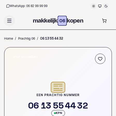
WhatsApp:
06 82 99 99 99
makkelijk
kopen
06
Home
/
Prachtig 06
/
0
6
1
3
5
5
4
4
3
2
OP VOORRAAD
EEN PRACHTIG NUMMER
0
6
1
3
5
5
4
4
3
2
KPN