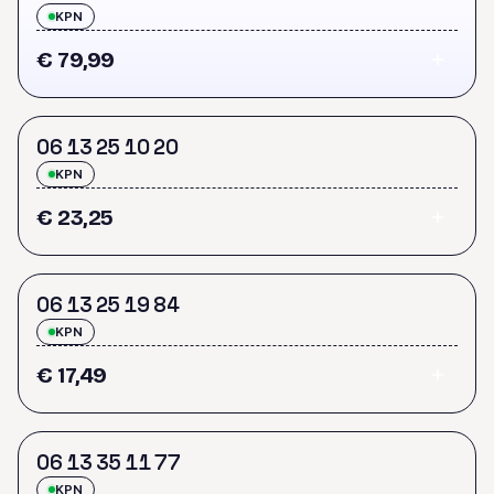
KPN
€ 79,99
0
6
1
3
2
5
1
0
2
0
KPN
€ 23,25
0
6
1
3
2
5
1
9
8
4
KPN
€ 17,49
0
6
1
3
3
5
1
1
7
7
KPN