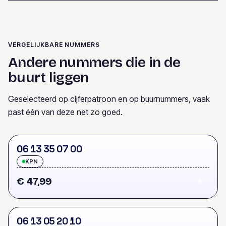
VERGELIJKBARE NUMMERS
Andere nummers die in de
buurt liggen
Geselecteerd op cijferpatroon en op buurnummers, vaak
past één van deze net zo goed.
0
6
1
3
3
5
0
7
0
0
KPN
€ 47,99
0
6
1
3
0
5
2
0
1
0