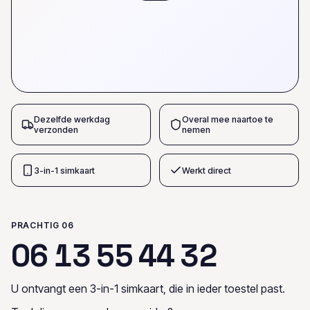
Dezelfde werkdag
Overal mee naartoe te
verzonden
nemen
3-in-1 simkaart
Werkt direct
PRACHTIG 06
0
6
1
3
5
5
4
4
3
2
U ontvangt een 3-in-1 simkaart, die in ieder toestel past.