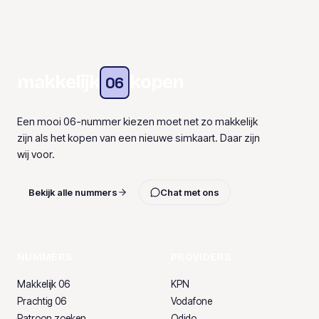
makkelijk
kopen
06
Een mooi 06-nummer kiezen moet net zo makkelijk
zijn als het kopen van een nieuwe simkaart. Daar zijn
wij voor.
Bekijk alle nummers
Chat met ons
NUMMERS
PROVIDERS
Makkelijk 06
KPN
Prachtig 06
Vodafone
Patroon zoeken
Odido