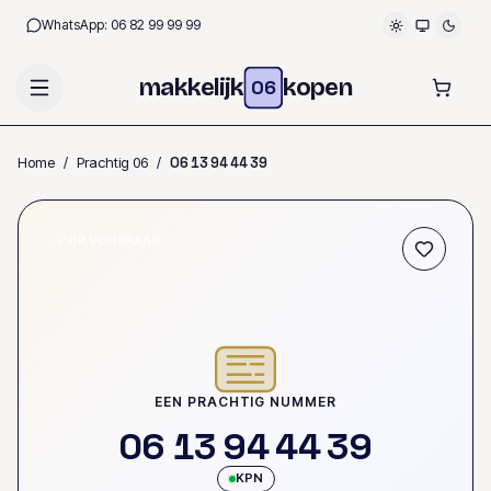
WhatsApp:
06 82 99 99 99
makkelijk
kopen
06
Home
/
Prachtig 06
/
0
6
1
3
9
4
4
4
3
9
OP VOORRAAD
EEN PRACHTIG NUMMER
0
6
1
3
9
4
4
4
3
9
KPN