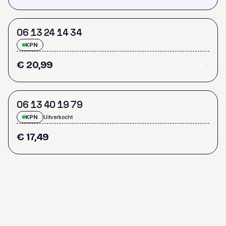
0
6
1
3
2
4
1
4
3
4
KPN
€ 20,99
0
6
1
3
4
0
1
9
7
9
KPN
Uitverkocht
€ 17,49