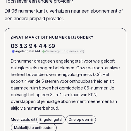
Toch liever een andere provider?
Dit 06 nummer kunt u verhuizen naar een abonnement of
een andere prepaid provider.
WAT MAAKT DIT NUMMER BIJZONDER?
0
6
1
3
9
4
4
4
3
9
Engelengetal 444
Vermenigvuldig-reeks (×3)
Dit nummer draagt een engelengetal: voor wie gelooft
dat cijfers iets mogen betekenen. Onze patroon-analyse
herkent bovendien: vermenigvuldig-reeks (×3). Het
scoort 4 van de 5 sterren voor onthoudbaarheid en zit
daarmee ruim boven het gemiddelde 06-nummer. Je
ontvangt het op een 3-in-1-simkaart van KPN;
overstappen of je huidige abonnement meenemen kan
altijd via nummerbehoud.
Meer zoals dit:
Engelengetal
Drie op een rij
Makkelijk te onthouden