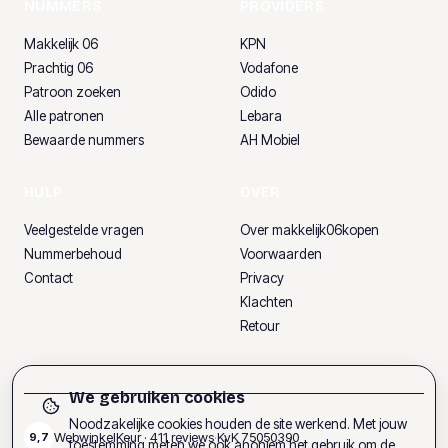
NUMMERS
PROVIDERS
Makkelijk 06
KPN
Prachtig 06
Vodafone
Patroon zoeken
Odido
Alle patronen
Lebara
Bewaarde nummers
AH Mobiel
HULP
OVER
Veelgestelde vragen
Over makkelijk06kopen
Nummerbehoud
Voorwaarden
Contact
Privacy
Klachten
Retour
We gebruiken cookies
Noodzakelijke cookies houden de site werkend. Met jouw
WebwinkelKeur ·
411
reviews
·
KvK
75050390
9,7
toestemming meten we ook anoniem het gebruik om de