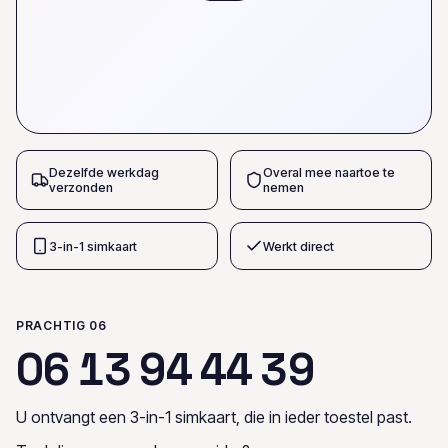
Dezelfde werkdag
Overal mee naartoe te
verzonden
nemen
3-in-1 simkaart
Werkt direct
PRACHTIG 06
0
6
1
3
9
4
4
4
3
9
U ontvangt een 3-in-1 simkaart, die in ieder toestel past.