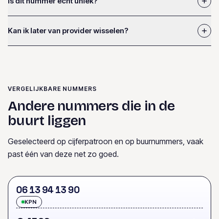
Is dit nummer écht uniek?
Kan ik later van provider wisselen?
VERGELIJKBARE NUMMERS
Andere nummers die in de
buurt liggen
Geselecteerd op cijferpatroon en op buurnummers, vaak
past één van deze net zo goed.
0
6
1
3
9
4
1
3
9
0
KPN