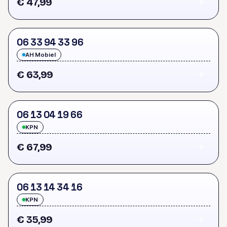
€ 47,99
0
6
3
3
9
4
3
3
9
6
AH Mobiel
€ 63,99
0
6
1
3
0
4
1
9
6
6
KPN
€ 67,99
0
6
1
3
1
4
3
4
1
6
KPN
€ 35,99