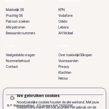
NUMMERS
PROVIDERS
Makkelijk 06
KPN
Prachtig 06
Vodafone
Patroon zoeken
Odido
Alle patronen
Lebara
Bewaarde nummers
AH Mobiel
HULP
OVER
Veelgestelde vragen
Over makkelijk06kopen
Nummerbehoud
Voorwaarden
Contact
Privacy
Klachten
Retour
We gebruiken cookies
Noodzakelijke cookies houden de site werkend. Met jouw
WebwinkelKeur ·
411
reviews
·
KvK
75050390
9,7
toestemming meten we ook anoniem het gebruik om de