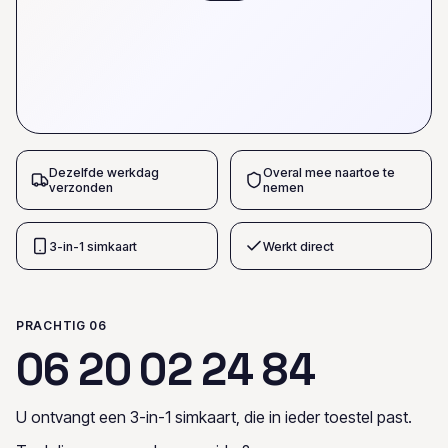
Dezelfde werkdag
Overal mee naartoe te
verzonden
nemen
3-in-1 simkaart
Werkt direct
PRACHTIG 06
0
6
2
0
0
2
2
4
8
4
U ontvangt een 3-in-1 simkaart, die in ieder toestel past.