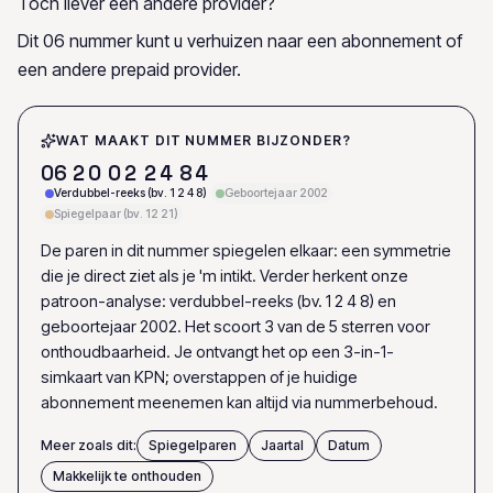
Toch liever een andere provider?
Dit 06 nummer kunt u verhuizen naar een abonnement of
een andere prepaid provider.
WAT MAAKT DIT NUMMER BIJZONDER?
0
6
2
0
0
2
2
4
8
4
Verdubbel-reeks (bv. 1 2 4 8)
Geboortejaar 2002
Spiegelpaar (bv. 12 21)
De paren in dit nummer spiegelen elkaar: een symmetrie
die je direct ziet als je 'm intikt. Verder herkent onze
patroon-analyse: verdubbel-reeks (bv. 1 2 4 8) en
geboortejaar 2002. Het scoort 3 van de 5 sterren voor
onthoudbaarheid. Je ontvangt het op een 3-in-1-
simkaart van KPN; overstappen of je huidige
abonnement meenemen kan altijd via nummerbehoud.
Meer zoals dit:
Spiegelparen
Jaartal
Datum
Makkelijk te onthouden