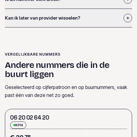
Kan ik later van provider wisselen?
VERGELIJKBARE NUMMERS
Andere nummers die in de
buurt liggen
Geselecteerd op cijferpatroon en op buurnummers, vaak
past één van deze net zo goed.
0
6
2
0
0
2
6
4
2
0
KPN