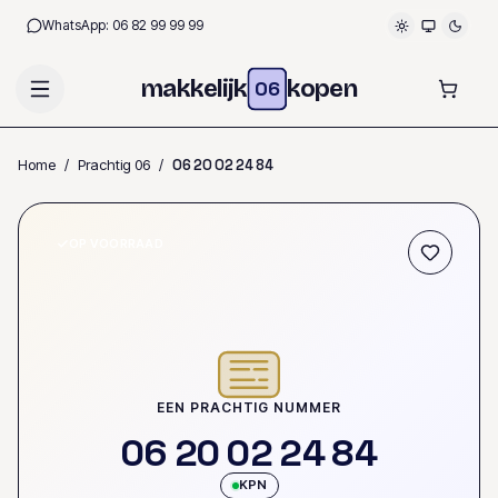
WhatsApp:
06 82 99 99 99
makkelijk
kopen
06
Home
/
Prachtig 06
/
0
6
2
0
0
2
2
4
8
4
OP VOORRAAD
EEN PRACHTIG NUMMER
0
6
2
0
0
2
2
4
8
4
KPN