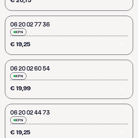
€ 20,75
0
6
2
0
0
2
7
7
3
6
KPN
€ 19,25
0
6
2
0
0
2
6
0
5
4
KPN
€ 19,99
0
6
2
0
0
2
4
4
7
3
KPN
€ 19,25