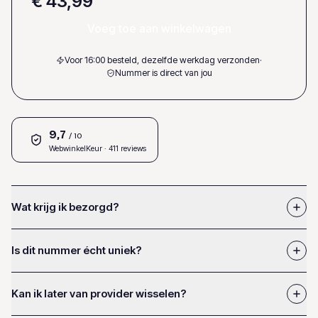
€ 43,99
Voeg toe aan winkelwagen
Voor 16:00 besteld, dezelfde werkdag verzonden
·
Nummer is direct van jou
9,7
/ 10
WebwinkelKeur
· 411 reviews
Wat krijg ik bezorgd?
Is dit nummer écht uniek?
Kan ik later van provider wisselen?