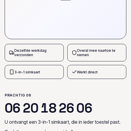
Dezelfde werkdag
Overal mee naartoe te
verzonden
nemen
3-in-1 simkaart
Werkt direct
PRACHTIG 06
0
6
2
0
1
8
2
6
0
6
U ontvangt een 3-in-1 simkaart, die in ieder toestel past.