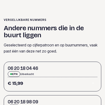
VERGELIJKBARE NUMMERS
Andere nummers die in de
buurt liggen
Geselecteerd op cijferpatroon en op buurnummers, vaak
past één van deze net zo goed.
0
6
2
0
1
8
0
4
4
6
KPN
Uitverkocht
€ 15,99
0
6
2
0
1
8
9
8
0
9