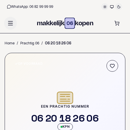
WhatsApp:
06 82 99 99 99
makkelijk
kopen
06
Home
/
Prachtig 06
/
0
6
2
0
1
8
2
6
0
6
OP VOORRAAD
EEN PRACHTIG NUMMER
0
6
2
0
1
8
2
6
0
6
KPN