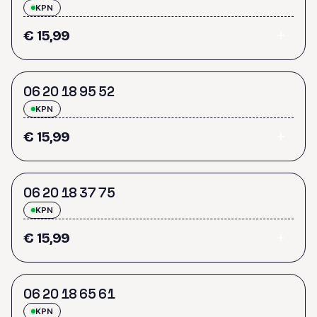
KPN
€ 15,99
0
6
2
0
1
8
9
5
5
2
KPN
€ 15,99
0
6
2
0
1
8
3
7
7
5
KPN
€ 15,99
0
6
2
0
1
8
6
5
6
1
KPN