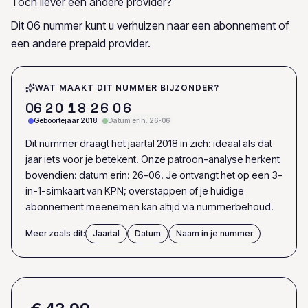
Toch liever een andere provider?
Dit 06 nummer kunt u verhuizen naar een abonnement of
een andere prepaid provider.
WAT MAAKT DIT NUMMER BIJZONDER?
0
6
2
0
1
8
2
6
0
6
Geboortejaar 2018
Datum erin: 26-06
Dit nummer draagt het jaartal 2018 in zich: ideaal als dat
jaar iets voor je betekent. Onze patroon-analyse herkent
bovendien: datum erin: 26-06. Je ontvangt het op een 3-
in-1-simkaart van KPN; overstappen of je huidige
abonnement meenemen kan altijd via nummerbehoud.
Meer zoals dit:
Jaartal
Datum
Naam in je nummer