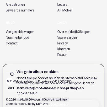
Alle patronen
Lebara
Bewaarde nummers
AH Mobiel
HULP
OVER
Veelgestelde vragen
Over makkelijk06kopen
Nummerbehoud
Voorwaarden
Contact
Privacy
Klachten
Retour
We gebruiken cookies
Noodzakelijke cookies houden de site werkend. Met jouw
WebwinkelKeur ·
411
reviews
·
KvK
75050390
9,7
toestemming meten we ook anoniem het gebruik om de
site te verbeteren. Lees meer in ons
privacy- en
iDEAL
Apple Pay
Mastercard
Visa
PayPal
cookiebeleid
.
©
2026
makkelijk06kopen.nl
Cookie-instellingen
Gemaakt door
Distility Software
Alles accepteren