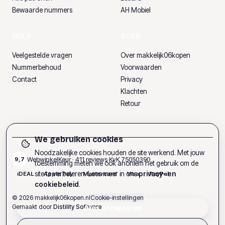
Bewaarde nummers
AH Mobiel
HULP
OVER
Veelgestelde vragen
Over makkelijk06kopen
Nummerbehoud
Voorwaarden
Contact
Privacy
Klachten
Retour
We gebruiken cookies
Noodzakelijke cookies houden de site werkend. Met jouw
WebwinkelKeur ·
411
reviews
·
KvK
75050390
9,7
toestemming meten we ook anoniem het gebruik om de
site te verbeteren. Lees meer in ons
privacy- en
iDEAL
Apple Pay
Mastercard
Visa
PayPal
cookiebeleid
.
©
2026
makkelijk06kopen.nl
Cookie-instellingen
Gemaakt door
Distility Software
Alles accepteren