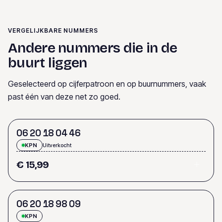
VERGELIJKBARE NUMMERS
Andere nummers die in de
buurt liggen
Geselecteerd op cijferpatroon en op buurnummers, vaak
past één van deze net zo goed.
0
6
2
0
1
8
0
4
4
6
KPN
Uitverkocht
€ 15,99
0
6
2
0
1
8
9
8
0
9
KPN