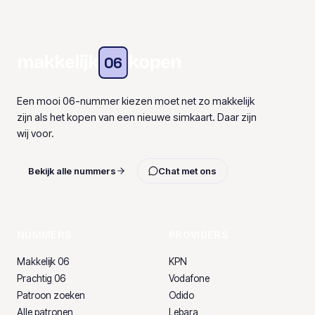
makkelijk
kopen
06
Een mooi 06-nummer kiezen moet net zo makkelijk
zijn als het kopen van een nieuwe simkaart. Daar zijn
wij voor.
Bekijk alle nummers
Chat met ons
NUMMERS
PROVIDERS
Makkelijk 06
KPN
Prachtig 06
Vodafone
Patroon zoeken
Odido
Alle patronen
Lebara