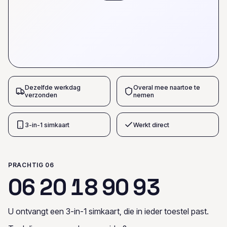
Dezelfde werkdag
Overal mee naartoe te
verzonden
nemen
3-in-1 simkaart
Werkt direct
PRACHTIG 06
0
6
2
0
1
8
9
0
9
3
U ontvangt een 3-in-1 simkaart, die in ieder toestel past.