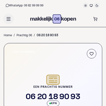
WhatsApp:
06 82 99 99 99
makkelijk
kopen
06
Home
/
Prachtig 06
/
0
6
2
0
1
8
9
0
9
3
OP VOORRAAD
EEN PRACHTIG NUMMER
0
6
2
0
1
8
9
0
9
3
KPN