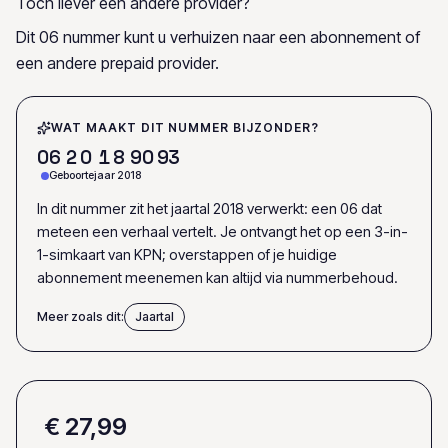
Toch liever een andere provider?
Dit 06 nummer kunt u verhuizen naar een abonnement of
een andere prepaid provider.
WAT MAAKT DIT NUMMER BIJZONDER?
0
6
2
0
1
8
9
0
9
3
Geboortejaar 2018
In dit nummer zit het jaartal 2018 verwerkt: een 06 dat
meteen een verhaal vertelt. Je ontvangt het op een 3-in-
1-simkaart van KPN; overstappen of je huidige
abonnement meenemen kan altijd via nummerbehoud.
Meer zoals dit:
Jaartal
€ 27,99