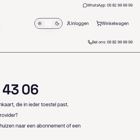
WhatsApp:
06 82 99 99 99
Inloggen
Winkelwagen
Bel ons:
06 82 99 99 99
4
3
0
6
kaart, die in ieder toestel past.
rovider?
rhuizen naar een abonnement of een