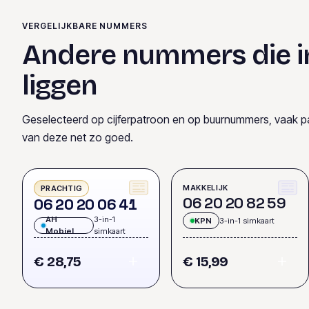
VERGELIJKBARE NUMMERS
Andere nummers die i
liggen
Geselecteerd op cijferpatroon en op buurnummers, vaak p
van deze net zo goed.
MAKKELIJK
PRACHTIG
0
6
2
0
2
0
8
2
5
9
0
6
2
0
2
0
0
6
4
1
AH
3-in-1
KPN
3-in-1 simkaart
Mobiel
simkaart
€ 28,75
€ 15,99