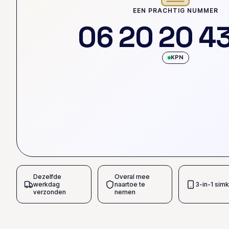
EEN PRACHTIG NUMMER
0
6
2
0
2
0
4
KPN
Dezelfde
Overal mee
werkdag
naartoe te
3-in-1 simk
verzonden
nemen