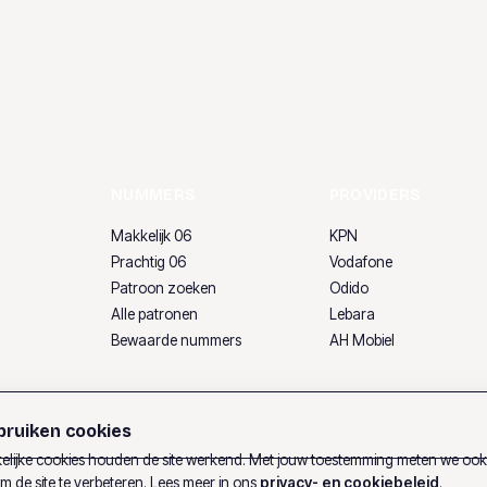
NUMMERS
PROVIDERS
Makkelijk 06
KPN
Prachtig 06
Vodafone
Patroon zoeken
Odido
Alle patronen
Lebara
Bewaarde nummers
AH Mobiel
ruiken cookies
lijke cookies houden de site werkend. Met jouw toestemming meten we oo
m de site te verbeteren. Lees meer in ons
privacy- en cookiebeleid
.