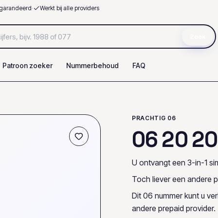
garandeerd
·
Werkt bij alle providers
Zoek
Patroon zoeker
Nummerbehoud
FAQ
PRACHTIG 06
0
6
2
0
2
0
U ontvangt een 3-in-1 sim
Toch liever een andere p
Dit 06 nummer kunt u ve
andere prepaid provider.