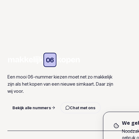
makkelijk
kopen
06
Een mooi 06-nummer kiezen moet net zo makkelijk
zijn als het kopen van een nieuwe simkaart. Daar zijn
wij voor.
Bekijk alle nummers
Chat met ons
We geb
Noodzake
gebruik o