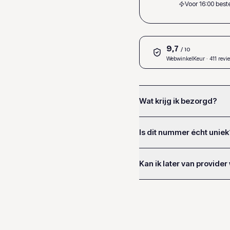
Voor 16:00 bes
9,7
/ 10
WebwinkelKeur
· 411 revi
Wat krijg ik bezorgd?
Is dit nummer écht uniek
Kan ik later van provider