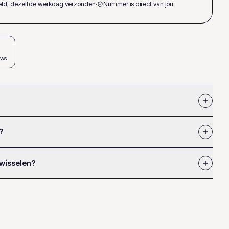
teld, dezelfde werkdag verzonden
·
Nummer is direct van jou
ews
?
 wisselen?