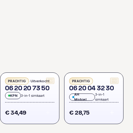
· Uitverkocht
PRACHTIG
PRACHTIG
0
6
2
0
2
0
7
3
5
0
0
6
2
0
0
4
3
2
3
0
AH
3-in-1
KPN
3-in-1 simkaart
Mobiel
simkaart
€ 34,49
€ 28,75