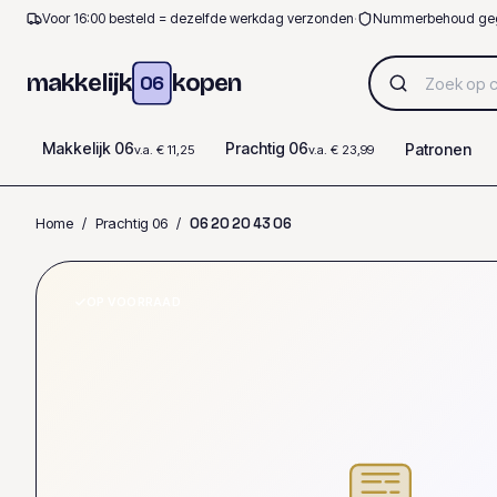
Voor 16:00 besteld = dezelfde werkdag verzonden
·
Nummerbehoud ge
makkelijk
kopen
06
Makkelijk 06
Prachtig 06
Patronen
v.a. € 11,25
v.a. € 23,99
Home
/
Prachtig 06
/
0
6
2
0
2
0
4
3
0
6
OP VOORRAAD