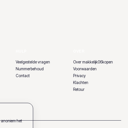
HULP
OVER
Veelgestelde vragen
Over makkelijk06kopen
Nummerbehoud
Voorwaarden
Contact
Privacy
Klachten
Retour
k anoniem het