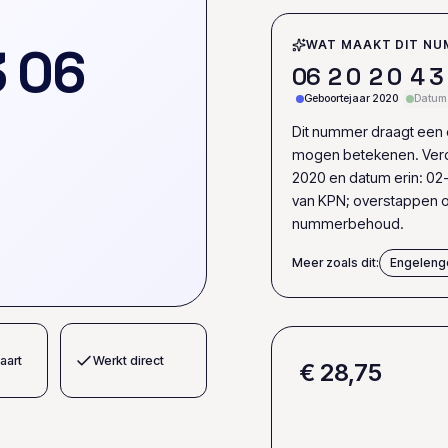
3
0
6
WAT MAAKT DIT NU
0
6
2
0
2
0
4
3
Geboortejaar 2020
Datum 
Dit nummer draagt een e
mogen betekenen. Verd
2020 en datum erin: 02-
van KPN; overstappen o
nummerbehoud.
Meer zoals dit:
Engeleng
aart
Werkt direct
€ 28,75