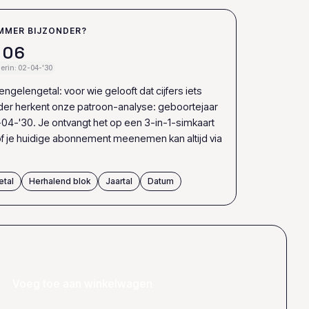
MMER BIJZONDER?
0
6
erin: 02-04-'30
ngelengetal: voor wie gelooft dat cijfers iets
er herkent onze patroon-analyse: geboortejaar
04-'30. Je ontvangt het op een 3-in-1-simkaart
f je huidige abonnement meenemen kan altijd via
etal
Herhalend blok
Jaartal
Datum
Voeg toe aan winkelwagen