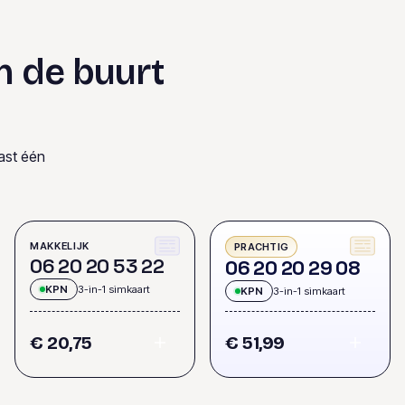
n de buurt
ast één
MAKKELIJK
PRACHTIG
0
6
2
0
2
0
5
3
2
2
0
6
2
0
2
0
2
9
0
8
KPN
3-in-1 simkaart
KPN
3-in-1 simkaart
€ 20,75
€ 51,99