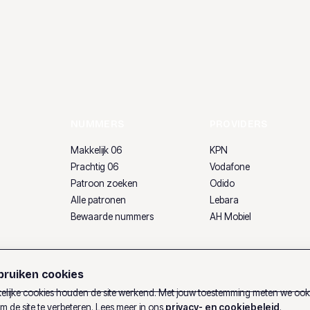
NUMMERS
PROVIDERS
Makkelijk 06
KPN
Prachtig 06
Vodafone
Patroon zoeken
Odido
Alle patronen
Lebara
Bewaarde nummers
AH Mobiel
ruiken cookies
lijke cookies houden de site werkend. Met jouw toestemming meten we oo
m de site te verbeteren. Lees meer in ons
privacy- en cookiebeleid
.