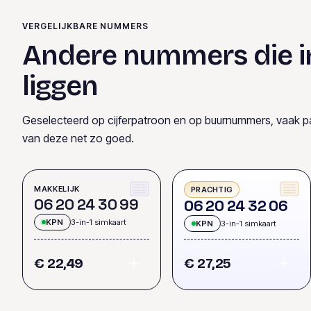
VERGELIJKBARE NUMMERS
Andere nummers die i
liggen
Geselecteerd op cijferpatroon en op buurnummers, vaak p
van deze net zo goed.
MAKKELIJK
PRACHTIG
0
6
2
0
2
4
3
0
9
9
0
6
2
0
2
4
3
2
0
6
KPN
3-in-1 simkaart
KPN
3-in-1 simkaart
€ 22,49
€ 27,25