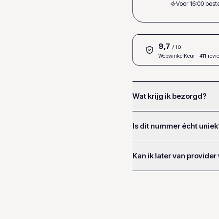
Voor 16:00 bes
9,7
/ 10
WebwinkelKeur
· 411 revi
Wat krijg ik bezorgd?
Is dit nummer écht uniek
Kan ik later van provider