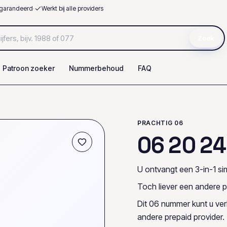
garandeerd
·
Werkt bij alle providers
Zoek
Patroon zoeker
Nummerbehoud
FAQ
PRACHTIG 06
0
6
2
0
2
4
U ontvangt een 3-in-1 sim
Toch liever een andere p
Dit 06 nummer kunt u ve
andere prepaid provider.