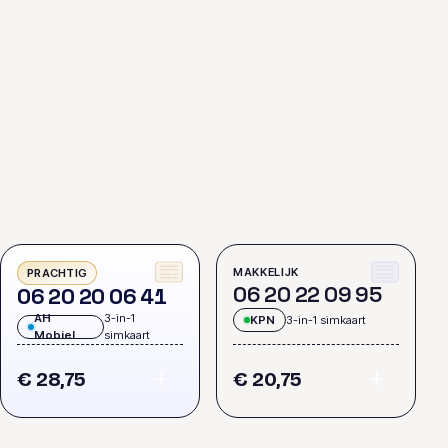
MAKKELIJK
PRACHTIG
0
6
2
0
2
2
0
9
9
5
0
6
2
0
2
0
0
6
4
1
AH
3-in-1
KPN
3-in-1 simkaart
Mobiel
simkaart
€ 28,75
€ 20,75