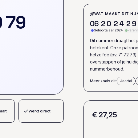
9
7
9
WAT MAAKT DIT NU
0
6
2
0
2
4
2
9
Geboortejaar 2024
Paren 
Dit nummer draagt het jaa
betekent. Onze patroon
hetzelfde (bv. 71 72 73)
overstappen of je huid
nummerbehoud.
Meer zoals dit:
Jaartal
aart
Werkt direct
€ 27,25