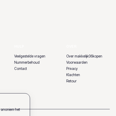
HULP
OVER
Veelgestelde vragen
Over makkelijk06kopen
Nummerbehoud
Voorwaarden
Contact
Privacy
Klachten
Retour
k anoniem het