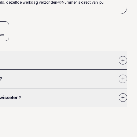
teld, dezelfde werkdag verzonden
·
Nummer is direct van jou
ews
?
 wisselen?