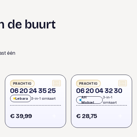
n de buurt
ast één
PRACHTIG
PRACHTIG
0
6
2
0
2
4
3
5
2
5
0
6
2
0
0
4
3
2
3
0
AH
3-in-1
Lebara
3-in-1 simkaart
Mobiel
simkaart
€ 39,99
€ 28,75