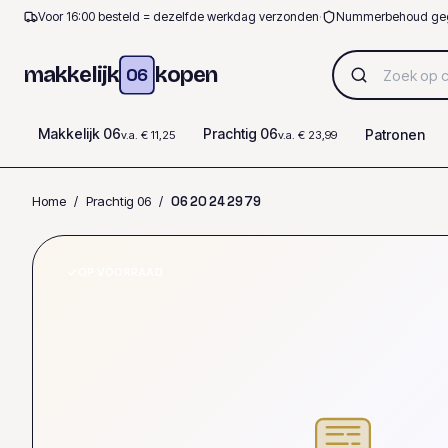
Voor 16:00 besteld = dezelfde werkdag verzonden
·
Nummerbehoud ge
makkelijk
kopen
06
Makkelijk 06
Prachtig 06
Patronen
v.a. € 11,25
v.a. € 23,99
Home
/
Prachtig 06
/
0
6
2
0
2
4
2
9
7
9
OP VOORRAAD