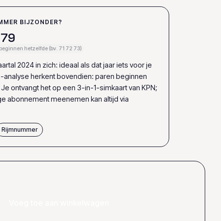
MMER BIJZONDER?
7
9
beginnen hetzelfde (bv. 71 72 73)
rtal 2024 in zich: ideaal als dat jaar iets voor je
-analyse herkent bovendien: paren beginnen
. Je ontvangt het op een 3-in-1-simkaart van KPN;
ige abonnement meenemen kan altijd via
Rijmnummer
Voeg toe aan winkelwagen