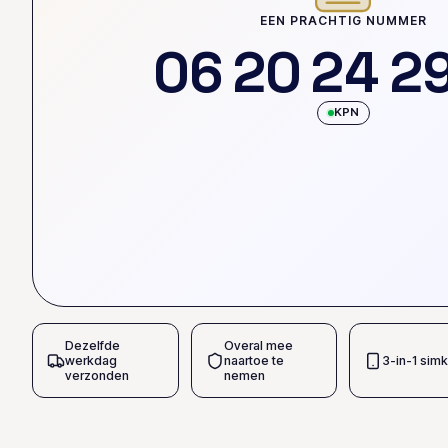
EEN PRACHTIG NUMMER
0
6
2
0
2
4
2
KPN
Dezelfde
Overal mee
werkdag
naartoe te
3-in-1 simk
verzonden
nemen