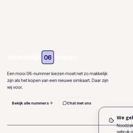
makkelijk
kopen
06
Een mooi 06-nummer kiezen moet net zo makkelijk
zijn als het kopen van een nieuwe simkaart. Daar zijn
wij voor.
Bekijk alle nummers
Chat met ons
We geb
Noodzake
gebruik o