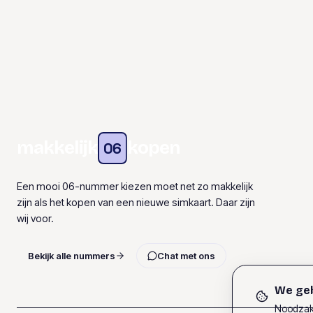
makkelijk
kopen
06
Een mooi 06-nummer kiezen moet net zo makkelijk
zijn als het kopen van een nieuwe simkaart. Daar zijn
wij voor.
Bekijk alle nummers
Chat met ons
We geb
Noodzake