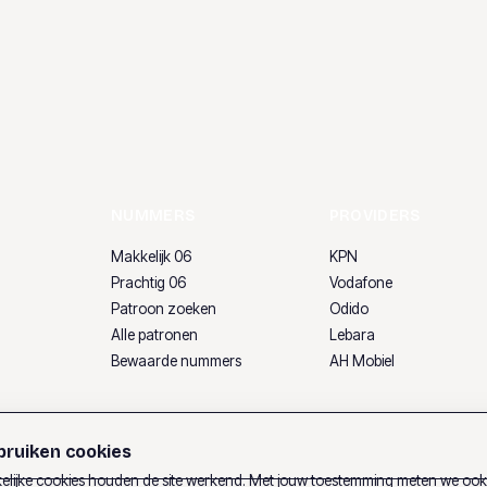
NUMMERS
PROVIDERS
Makkelijk 06
KPN
Prachtig 06
Vodafone
Patroon zoeken
Odido
Alle patronen
Lebara
Bewaarde nummers
AH Mobiel
ruiken cookies
lijke cookies houden de site werkend. Met jouw toestemming meten we oo