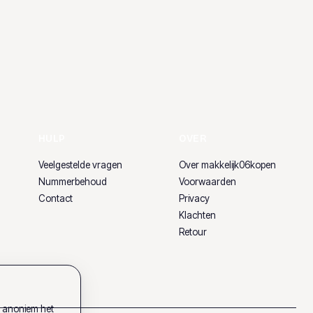
HULP
OVER
Veelgestelde vragen
Over makkelijk06kopen
Nummerbehoud
Voorwaarden
Contact
Privacy
Klachten
Retour
k anoniem het