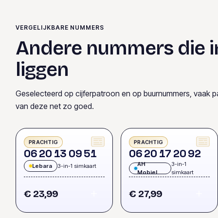
VERGELIJKBARE NUMMERS
Andere nummers die i
liggen
Geselecteerd op cijferpatroon en op buurnummers, vaak p
van deze net zo goed.
PRACHTIG
PRACHTIG
0
6
2
0
1
3
0
9
5
1
0
6
2
0
1
7
2
0
9
2
AH
3-in-1
Lebara
3-in-1 simkaart
Mobiel
simkaart
€ 23,99
€ 27,99