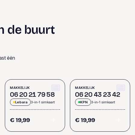
n de buurt
ast één
MAKKELIJK
MAKKELIJK
0
6
2
0
2
1
7
9
5
8
0
6
2
0
4
3
2
3
4
2
Lebara
3-in-1 simkaart
KPN
3-in-1 simkaart
€ 19,99
€ 19,99