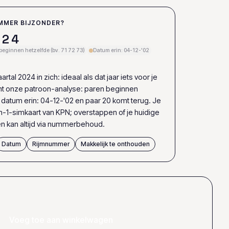
MMER BIJZONDER?
2
4
beginnen hetzelfde (bv. 71 72 73)
Datum erin: 04-12-'02
rtal 2024 in zich: ideaal als dat jaar iets voor je
nt onze patroon-analyse: paren beginnen
, datum erin: 04-12-'02 en paar 20 komt terug. Je
n-1-simkaart van KPN; overstappen of je huidige
kan altijd via nummerbehoud.
Datum
Rijmnummer
Makkelijk te onthouden
Voeg toe aan winkelwagen