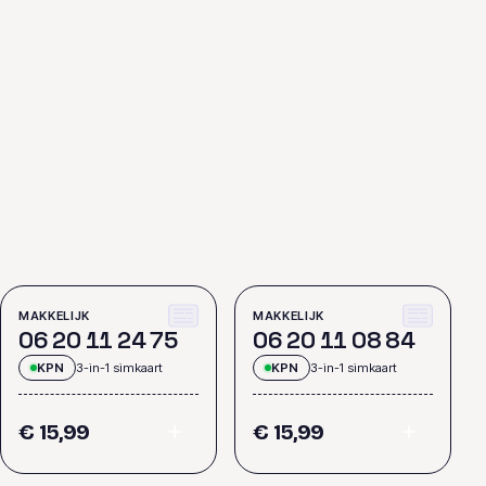
MAKKELIJK
MAKKELIJK
0
6
2
0
1
1
2
4
7
5
0
6
2
0
1
1
0
8
8
4
KPN
3-in-1 simkaart
KPN
3-in-1 simkaart
€ 15,99
€ 15,99