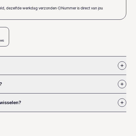
teld, dezelfde werkdag verzonden
·
Nummer is direct van jou
ews
?
 wisselen?