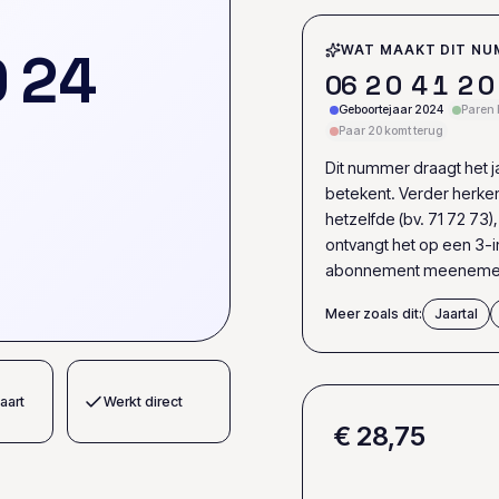
0
2
4
WAT MAAKT DIT NU
0
6
2
0
4
1
2
0
Geboortejaar 2024
Paren 
Paar 20 komt terug
Dit nummer draagt het jaa
betekent. Verder herke
hetzelfde (bv. 71 72 73)
ontvangt het op een 3-i
abonnement meenemen 
Meer zoals dit:
Jaartal
aart
Werkt direct
€ 28,75