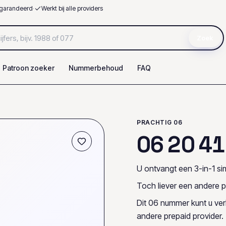
garandeerd
·
Werkt bij alle providers
Zoek
Patroon zoeker
Nummerbehoud
FAQ
PRACHTIG 06
0
6
2
0
4
1
U ontvangt een 3-in-1 sim
Toch liever een andere p
Dit 06 nummer kunt u ve
andere prepaid provider.