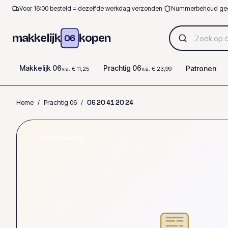
Voor 16:00 besteld = dezelfde werkdag verzonden
·
Nummerbehoud ge
makkelijk
kopen
06
Makkelijk 06
Prachtig 06
Patronen
v.a. € 11,25
v.a. € 23,99
Home
/
Prachtig 06
/
0
6
2
0
4
1
2
0
2
4
OP VOORRAAD