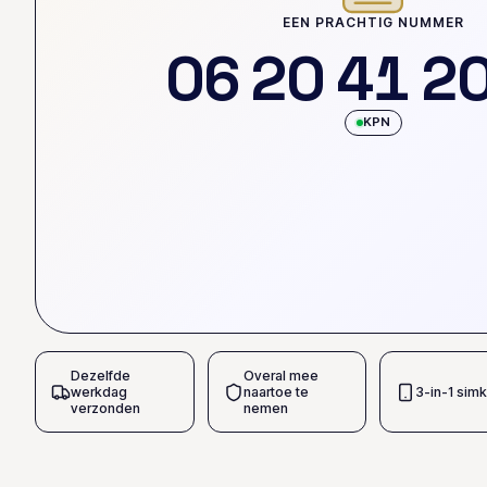
EEN PRACHTIG NUMMER
0
6
2
0
4
1
2
KPN
Dezelfde
Overal mee
werkdag
naartoe te
3-in-1 simk
verzonden
nemen