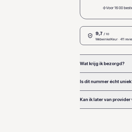
Voor 16:00 bes
9,7
/ 10
WebwinkelKeur
· 411 revi
Wat krijg ik bezorgd?
Is dit nummer écht uniek
Kan ik later van provider