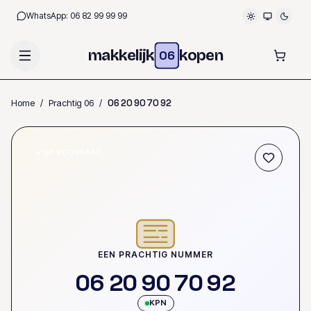
WhatsApp:
06 82 99 99 99
makkelijk
kopen
06
Home
/
Prachtig 06
/
0
6
2
0
9
0
7
0
9
2
OP VOORRAAD
EEN PRACHTIG NUMMER
0
6
2
0
9
0
7
0
9
2
KPN