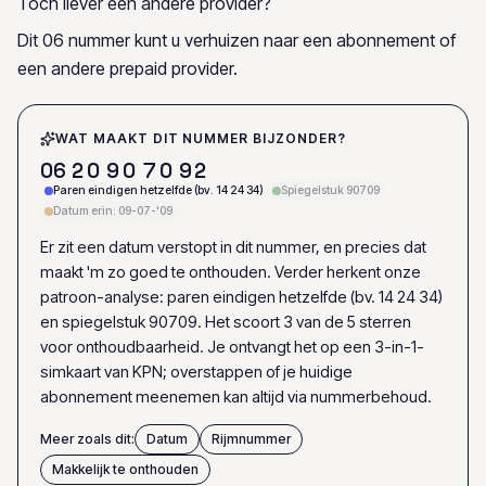
Toch liever een andere provider?
Dit 06 nummer kunt u verhuizen naar een abonnement of
een andere prepaid provider.
WAT MAAKT DIT NUMMER BIJZONDER?
0
6
2
0
9
0
7
0
9
2
Paren eindigen hetzelfde (bv. 14 24 34)
Spiegelstuk 90709
Datum erin: 09-07-'09
Er zit een datum verstopt in dit nummer, en precies dat
maakt 'm zo goed te onthouden. Verder herkent onze
patroon-analyse: paren eindigen hetzelfde (bv. 14 24 34)
en spiegelstuk 90709. Het scoort 3 van de 5 sterren
voor onthoudbaarheid. Je ontvangt het op een 3-in-1-
simkaart van KPN; overstappen of je huidige
abonnement meenemen kan altijd via nummerbehoud.
Meer zoals dit:
Datum
Rijmnummer
Makkelijk te onthouden