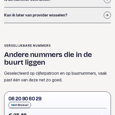
Kan ik later van provider wisselen?
VERGELIJKBARE NUMMERS
Andere nummers die in de
buurt liggen
Geselecteerd op cijferpatroon en op buurnummers, vaak
past één van deze net zo goed.
0
6
2
0
9
0
6
0
2
9
AH Mobiel