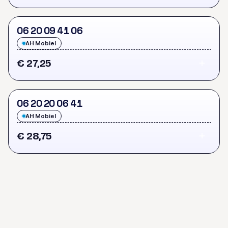
0
6
2
0
0
9
4
1
0
6
AH Mobiel
€ 27,25
0
6
2
0
2
0
0
6
4
1
AH Mobiel
€ 28,75