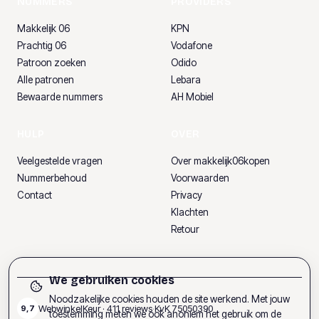
NUMMERS
PROVIDERS
Makkelijk 06
KPN
Prachtig 06
Vodafone
Patroon zoeken
Odido
Alle patronen
Lebara
Bewaarde nummers
AH Mobiel
HULP
OVER
Veelgestelde vragen
Over makkelijk06kopen
Nummerbehoud
Voorwaarden
Contact
Privacy
Klachten
Retour
We gebruiken cookies
Noodzakelijke cookies houden de site werkend. Met jouw
WebwinkelKeur ·
411
reviews
·
KvK
75050390
9,7
toestemming meten we ook anoniem het gebruik om de