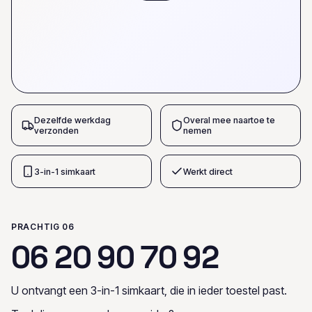
Dezelfde werkdag
Overal mee naartoe te
verzonden
nemen
3-in-1 simkaart
Werkt direct
PRACHTIG 06
0
6
2
0
9
0
7
0
9
2
U ontvangt een 3-in-1 simkaart, die in ieder toestel past.