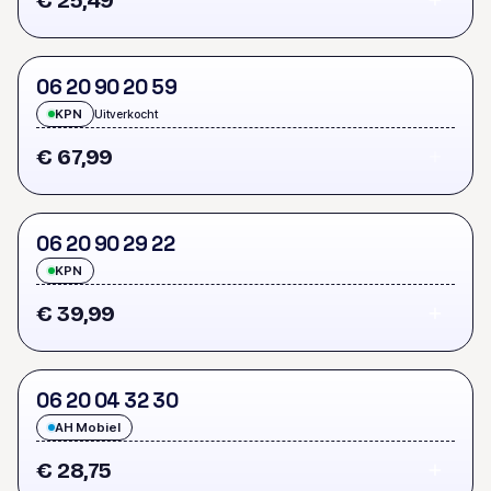
€ 25,49
0
6
2
0
9
0
2
0
5
9
KPN
Uitverkocht
€ 67,99
0
6
2
0
9
0
2
9
2
2
KPN
€ 39,99
0
6
2
0
0
4
3
2
3
0
AH Mobiel
€ 28,75