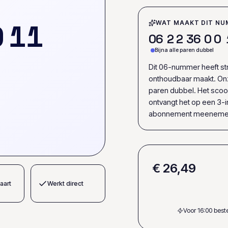
0
1
1
WAT MAAKT DIT NU
0
6
2
2
3
6
0
0
Bijna alle paren dubbel
Dit 06-nummer heeft str
onthoudbaar maakt. Onz
paren dubbel. Het scoor
ontvangt het op een 3-i
abonnement meenemen 
€ 26,49
aart
Werkt direct
Voor 16:00 bes