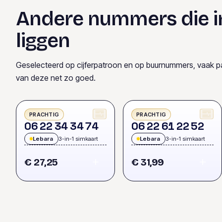
Andere nummers die i
liggen
Geselecteerd op cijferpatroon en op buurnummers, vaak p
van deze net zo goed.
PRACHTIG
PRACHTIG
0
6
2
2
3
4
3
4
7
4
0
6
2
2
6
1
2
2
5
2
Lebara
3-in-1 simkaart
Lebara
3-in-1 simkaart
€ 27,25
€ 31,99