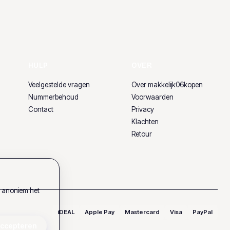
HULP
OVER
Veelgestelde vragen
Over makkelijk06kopen
Nummerbehoud
Voorwaarden
Contact
Privacy
Klachten
Retour
k anoniem het
iDEAL
Apple Pay
Mastercard
Visa
PayPal
accepteren