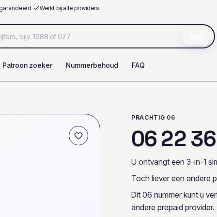
garandeerd
·
Werkt bij alle providers
Zoek
Patroon zoeker
Nummerbehoud
FAQ
PRACHTIG 06
0
6
2
2
3
6
U ontvangt een 3-in-1 sim
Toch liever een andere p
Dit 06 nummer kunt u ve
andere prepaid provider.