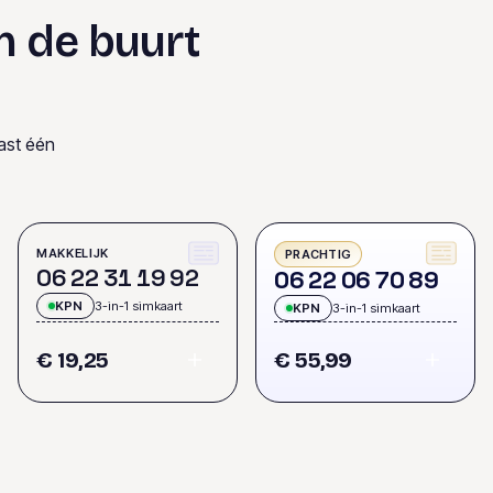
n de buurt
ast één
MAKKELIJK
PRACHTIG
0
6
2
2
3
1
1
9
9
2
0
6
2
2
0
6
7
0
8
9
KPN
3-in-1 simkaart
KPN
3-in-1 simkaart
€ 19,25
€ 55,99