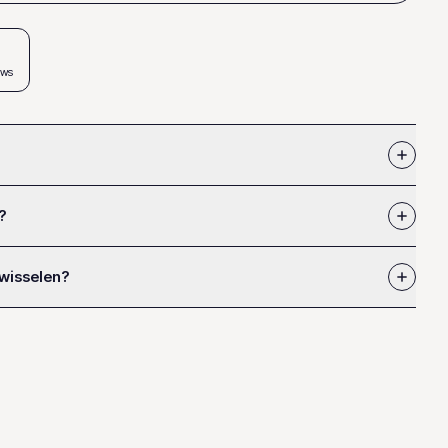
ews
?
 wisselen?