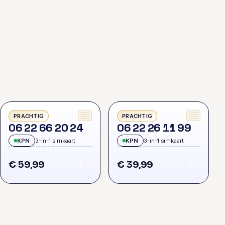
PRACHTIG
PRACHTIG
0
6
2
2
6
6
2
0
2
4
0
6
2
2
2
6
1
1
9
9
KPN
3-in-1 simkaart
KPN
3-in-1 simkaart
€ 59,99
€ 39,99