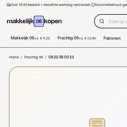
Voor 16:00 besteld = dezelfde werkdag verzonden
·
Nummerbehoud ge
makkelijk
kopen
06
Makkelijk 06
Prachtig 06
Patronen
v.a. € 11,25
v.a. € 23,99
Home
/
Prachtig 06
/
0
6
2
2
3
6
0
0
1
1
OP VOORRAAD