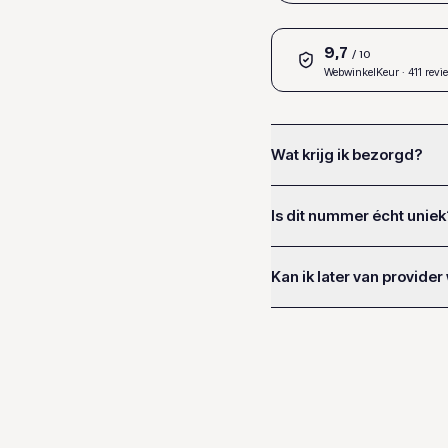
9,7
/ 10
WebwinkelKeur
· 411 revi
Wat krijg ik bezorgd?
Is dit nummer écht uniek
Kan ik later van provider