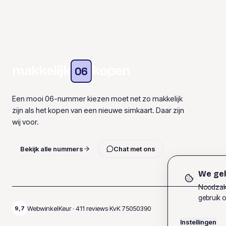
makkelijk
kopen
06
Een mooi 06-nummer kiezen moet net zo makkelijk
zijn als het kopen van een nieuwe simkaart. Daar zijn
wij voor.
Bekijk alle nummers
Chat met ons
We geb
Noodzake
gebruik o
WebwinkelKeur ·
411
reviews
·
KvK
75050390
9,7
Instellingen