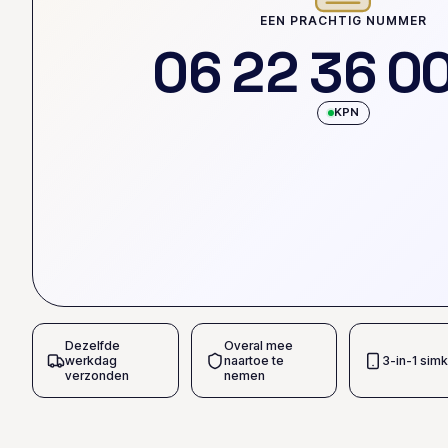
EEN PRACHTIG NUMMER
0
6
2
2
3
6
0
KPN
Dezelfde
Overal mee
werkdag
naartoe te
3-in-1 simk
verzonden
nemen