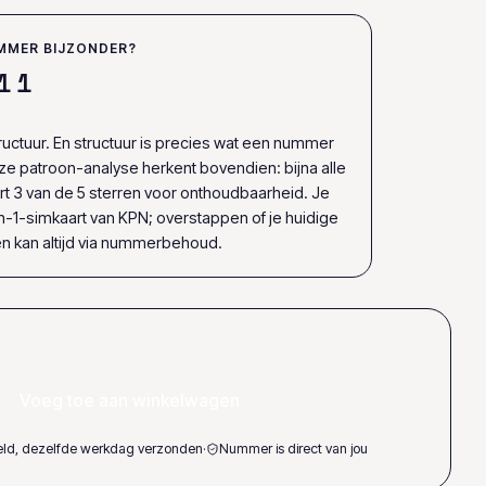
MMER BIJZONDER?
1
1
uctuur. En structuur is precies wat een nummer
e patroon-analyse herkent bovendien: bijna alle
t 3 van de 5 sterren voor onthoudbaarheid. Je
n-1-simkaart van KPN; overstappen of je huidige
kan altijd via nummerbehoud.
Voeg toe aan winkelwagen
teld, dezelfde werkdag verzonden
·
Nummer is direct van jou