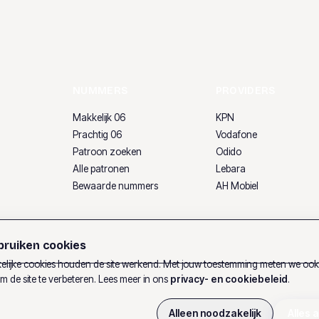
NUMMERS
PROVIDERS
Makkelijk 06
KPN
Prachtig 06
Vodafone
Patroon zoeken
Odido
Alle patronen
Lebara
Bewaarde nummers
AH Mobiel
ruiken cookies
lijke cookies houden de site werkend. Met jouw toestemming meten we oo
m de site te verbeteren. Lees meer in ons
privacy- en cookiebeleid
.
Alleen noodzakelijk
Alles 