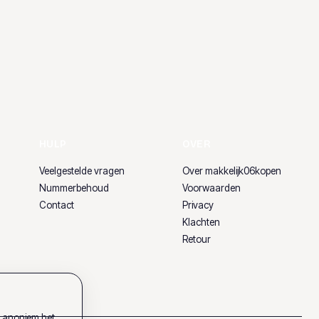
HULP
OVER
Veelgestelde vragen
Over makkelijk06kopen
Nummerbehoud
Voorwaarden
Contact
Privacy
Klachten
Retour
k anoniem het