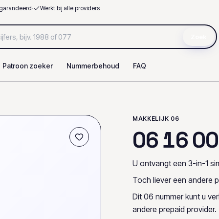
garandeerd
·
Werkt bij alle providers
Zoek
Patroon zoeker
Nummerbehoud
FAQ
MAKKELIJK 06
0
6
1
6
0
0
U ontvangt een 3-in-1 sim
Toch liever een andere p
Dit 06 nummer kunt u ve
andere prepaid provider.