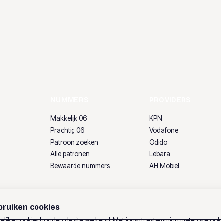
NUMMERS
PROVIDERS
Makkelijk 06
KPN
Prachtig 06
Vodafone
Patroon zoeken
Odido
Alle patronen
Lebara
Bewaarde nummers
AH Mobiel
ruiken cookies
lijke cookies houden de site werkend. Met jouw toestemming meten we oo