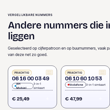
VERGELIJKBARE NUMMERS
Andere nummers die i
liggen
Geselecteerd op cijferpatroon en op buurnummers, vaak p
van deze net zo goed.
PRACHTIG
PRACHTIG
0
6
1
6
0
0
0
3
4
9
0
6
1
0
6
0
1
0
5
3
AH
3-in-1
Vodafone
3-in-1 simkaart
Mobiel
simkaart
€ 25,49
€ 47,99