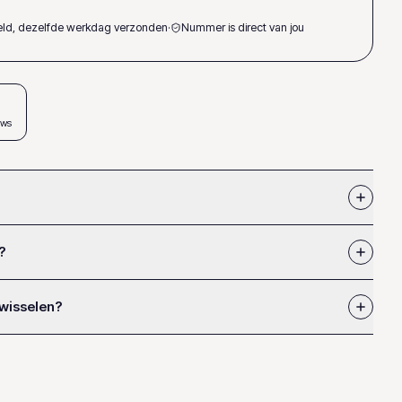
teld, dezelfde werkdag verzonden
·
Nummer is direct van jou
ews
?
 wisselen?