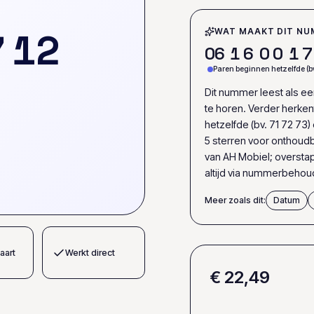
7
1
2
WAT MAAKT DIT NU
0
6
1
6
0
0
1
7
Paren beginnen hetzelfde (bv
Dit nummer leest als ee
te horen. Verder herke
hetzelfde (bv. 71 72 73) 
5 sterren voor onthoudb
van AH Mobiel; overst
altijd via nummerbehou
Meer zoals dit:
Datum
aart
Werkt direct
€ 22,49