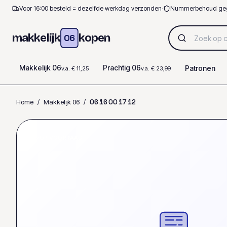
Voor 16:00 besteld = dezelfde werkdag verzonden
·
Nummerbehoud ge
makkelijk
kopen
06
Makkelijk 06
Prachtig 06
Patronen
v.a. € 11,25
v.a. € 23,99
Home
/
Makkelijk 06
/
0
6
1
6
0
0
1
7
1
2
OP VOORRAAD