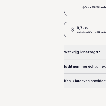
Voor 16:00 bes
9,7
/ 10
WebwinkelKeur
· 411 revi
Wat krijg ik bezorgd?
Is dit nummer écht uniek
Kan ik later van provider