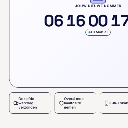
JOUW NIEUWE NUMMER
0
6
1
6
0
0
1
AH Mobiel
Dezelfde
Overal mee
werkdag
naartoe te
3-in-1 simk
verzonden
nemen