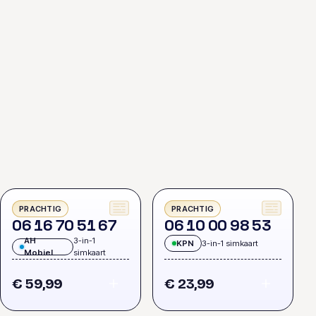
PRACHTIG
PRACHTIG
0
6
1
6
7
0
5
1
6
7
0
6
1
0
0
0
9
8
5
3
AH
3-in-1
KPN
3-in-1 simkaart
Mobiel
simkaart
€ 59,99
€ 23,99