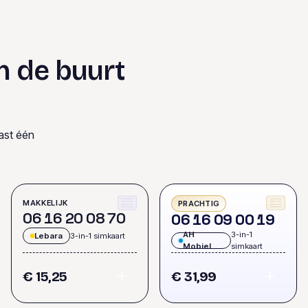
n de buurt
ast één
MAKKELIJK
PRACHTIG
0
6
1
6
2
0
0
8
7
0
0
6
1
6
0
9
0
0
1
9
AH
3-in-1
Lebara
3-in-1 simkaart
Mobiel
simkaart
€ 15,25
€ 31,99