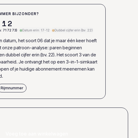
MMER BIJZONDER?
1
2
. 71 72 73)
Datum erin: 17-12
Dubbel cijfer erin (bv. 22)
n datum, het soort 06 dat je maar één keer hoeft
nt onze patroon-analyse: paren beginnen
en dubbel cijfer erin (bv. 22). Het scoort 3 van de
aarheid. Je ontvangt het op een 3-in-1-simkaart
appen of je huidige abonnement meenemen kan
d.
Rijmnummer
Voeg toe aan winkelwagen