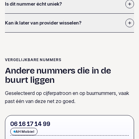
Is dit nummer écht uniek?
Kan ik later van provider wisselen?
VERGELIJKBARE NUMMERS
Andere nummers die in de
buurt liggen
Geselecteerd op cijferpatroon en op buurnummers, vaak
past één van deze net zo goed.
0
6
1
6
1
7
1
4
9
9
AH Mobiel