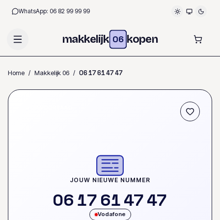
WhatsApp:
06 82 99 99 99
makkelijk
kopen
06
Home
/
Makkelijk 06
/
0
6
1
7
6
1
4
7
4
7
OP VOORRAAD
JOUW NIEUWE NUMMER
0
6
1
7
6
1
4
7
4
7
Vodafone