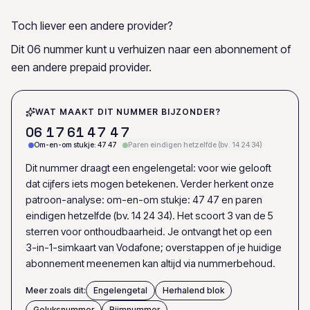
Toch liever een andere provider?
Dit 06 nummer kunt u verhuizen naar een abonnement of
een andere prepaid provider.
WAT MAAKT DIT NUMMER BIJZONDER?
0
6
1
7
6
1
4
7
4
7
Om-en-om stukje: 47 47
Paren eindigen hetzelfde (bv. 14 24 34)
Dit nummer draagt een engelengetal: voor wie gelooft
dat cijfers iets mogen betekenen. Verder herkent onze
patroon-analyse: om-en-om stukje: 47 47 en paren
eindigen hetzelfde (bv. 14 24 34). Het scoort 3 van de 5
sterren voor onthoudbaarheid. Je ontvangt het op een
3-in-1-simkaart van Vodafone; overstappen of je huidige
abonnement meenemen kan altijd via nummerbehoud.
Meer zoals dit:
Engelengetal
Herhalend blok
Geluksnummer
Rijmnummer