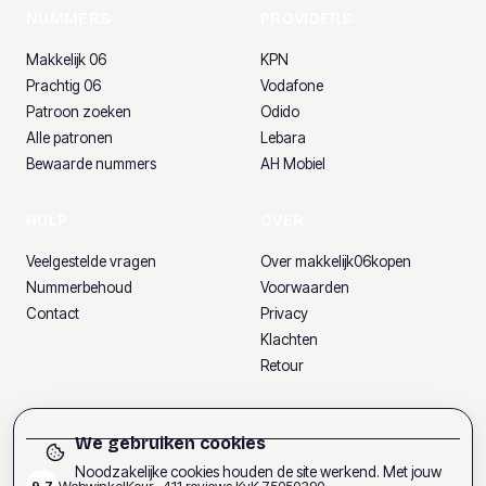
NUMMERS
PROVIDERS
Makkelijk 06
KPN
Prachtig 06
Vodafone
Patroon zoeken
Odido
Alle patronen
Lebara
Bewaarde nummers
AH Mobiel
HULP
OVER
Veelgestelde vragen
Over makkelijk06kopen
Nummerbehoud
Voorwaarden
Contact
Privacy
Klachten
Retour
We gebruiken cookies
Noodzakelijke cookies houden de site werkend. Met jouw
WebwinkelKeur ·
411
reviews
·
KvK
75050390