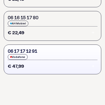
0
6
1
6
1
5
1
7
8
0
AH Mobiel
€ 22,49
0
6
1
7
1
7
1
2
9
1
Vodafone
€ 47,99