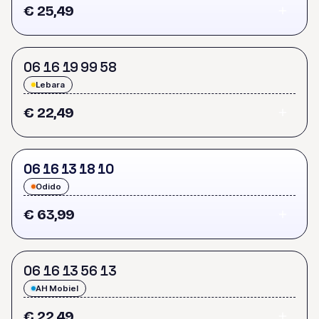
€ 25,49
0
6
1
6
1
9
9
9
5
8
Lebara
€ 22,49
0
6
1
6
1
3
1
8
1
0
Odido
€ 63,99
0
6
1
6
1
3
5
6
1
3
AH Mobiel
€ 22,49