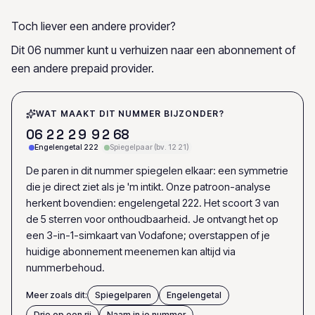
Toch liever een andere provider?
Dit 06 nummer kunt u verhuizen naar een abonnement of
een andere prepaid provider.
WAT MAAKT DIT NUMMER BIJZONDER?
0
6
2
2
2
9
9
2
6
8
Engelengetal 222
Spiegelpaar (bv. 12 21)
De paren in dit nummer spiegelen elkaar: een symmetrie
die je direct ziet als je 'm intikt. Onze patroon-analyse
herkent bovendien: engelengetal 222. Het scoort 3 van
de 5 sterren voor onthoudbaarheid. Je ontvangt het op
een 3-in-1-simkaart van Vodafone; overstappen of je
huidige abonnement meenemen kan altijd via
nummerbehoud.
Meer zoals dit:
Spiegelparen
Engelengetal
Drie op een rij
Naam in je nummer