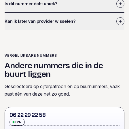
Is dit nummer écht uniek?
Kan ik later van provider wisselen?
VERGELIJKBARE NUMMERS
Andere nummers die in de
buurt liggen
Geselecteerd op cijferpatroon en op buurnummers, vaak
past één van deze net zo goed.
0
6
2
2
2
9
2
2
5
8
KPN