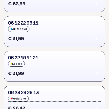
€ 63,99
0
6
1
2
2
2
9
5
1
1
AH Mobiel
€ 31,99
0
6
2
2
1
9
1
1
2
1
Lebara
€ 31,99
0
6
2
3
2
9
2
9
1
3
Vodafone
€ 26,49