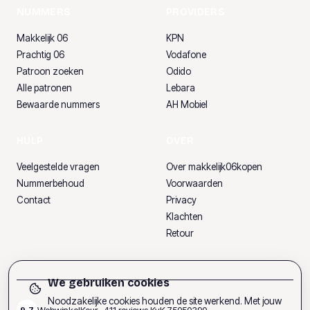
NUMMERS
PROVIDERS
Makkelijk 06
KPN
Prachtig 06
Vodafone
Patroon zoeken
Odido
Alle patronen
Lebara
Bewaarde nummers
AH Mobiel
HULP
OVER
Veelgestelde vragen
Over makkelijk06kopen
Nummerbehoud
Voorwaarden
Contact
Privacy
Klachten
Retour
We gebruiken cookies
Noodzakelijke cookies houden de site werkend. Met jouw
WebwinkelKeur ·
411
reviews
·
KvK
75050390