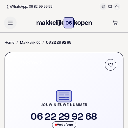
WhatsApp:
06 82 99 99 99
makkelijk
kopen
06
Home
/
Makkelijk 06
/
0
6
2
2
2
9
9
2
6
8
OP VOORRAAD
JOUW NIEUWE NUMMER
0
6
2
2
2
9
9
2
6
8
Vodafone