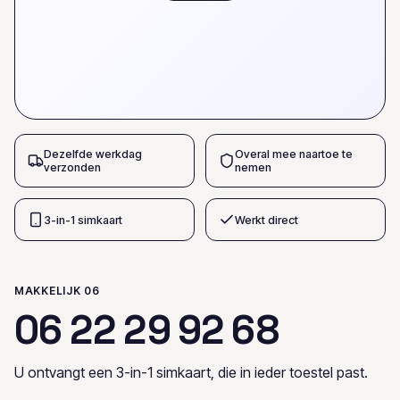
Dezelfde werkdag
Overal mee naartoe te
verzonden
nemen
3-in-1 simkaart
Werkt direct
MAKKELIJK 06
0
6
2
2
2
9
9
2
6
8
U ontvangt een 3-in-1 simkaart, die in ieder toestel past.