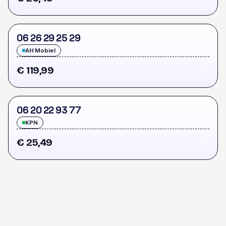
0
6
2
6
2
9
2
5
2
9
AH Mobiel
€ 119,99
0
6
2
0
2
2
9
3
7
7
KPN
€ 25,49