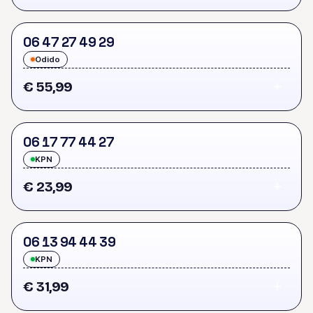
0
6
4
7
2
7
4
9
2
9
Odido
€ 55,99
0
6
1
7
7
7
4
4
2
7
KPN
€ 23,99
0
6
1
3
9
4
4
4
3
9
KPN
€ 31,99