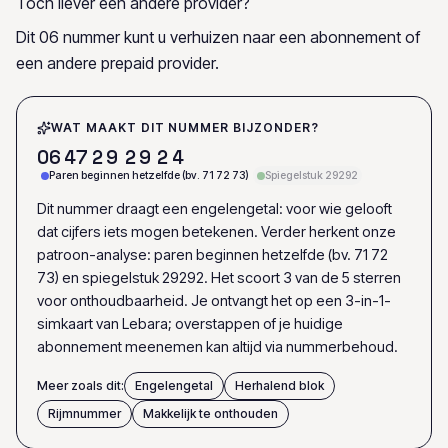
Toch liever een andere provider?
Dit 06 nummer kunt u verhuizen naar een abonnement of
een andere prepaid provider.
WAT MAAKT DIT NUMMER BIJZONDER?
0
6
4
7
2
9
2
9
2
4
Paren beginnen hetzelfde (bv. 71 72 73)
Spiegelstuk 29292
Dit nummer draagt een engelengetal: voor wie gelooft
dat cijfers iets mogen betekenen. Verder herkent onze
patroon-analyse: paren beginnen hetzelfde (bv. 71 72
73) en spiegelstuk 29292. Het scoort 3 van de 5 sterren
voor onthoudbaarheid. Je ontvangt het op een 3-in-1-
simkaart van Lebara; overstappen of je huidige
abonnement meenemen kan altijd via nummerbehoud.
Meer zoals dit:
Engelengetal
Herhalend blok
Rijmnummer
Makkelijk te onthouden