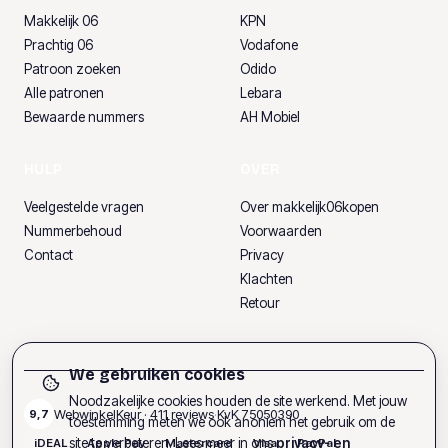
Makkelijk 06
KPN
Prachtig 06
Vodafone
Patroon zoeken
Odido
Alle patronen
Lebara
Bewaarde nummers
AH Mobiel
HULP
OVER
Veelgestelde vragen
Over makkelijk06kopen
Nummerbehoud
Voorwaarden
Contact
Privacy
Klachten
Retour
We gebruiken cookies
Noodzakelijke cookies houden de site werkend. Met jouw
WebwinkelKeur ·
411
reviews
·
KvK
75050390
9,7
toestemming meten we ook anoniem het gebruik om de
site te verbeteren. Lees meer in ons
privacy- en
iDEAL
Apple Pay
Mastercard
Visa
PayPal