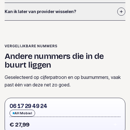
Kan ik later van provider wisselen?
VERGELIJKBARE NUMMERS
Andere nummers die in de
buurt liggen
Geselecteerd op cijferpatroon en op buurnummers, vaak
past één van deze net zo goed.
0
6
1
7
2
9
4
9
2
4
AH Mobiel
€ 27,99