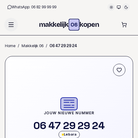
WhatsApp:
06 82 99 99 99
makkelijk
kopen
06
Home
/
Makkelijk 06
/
0
6
4
7
2
9
2
9
2
4
OP VOORRAAD
JOUW NIEUWE NUMMER
0
6
4
7
2
9
2
9
2
4
Lebara