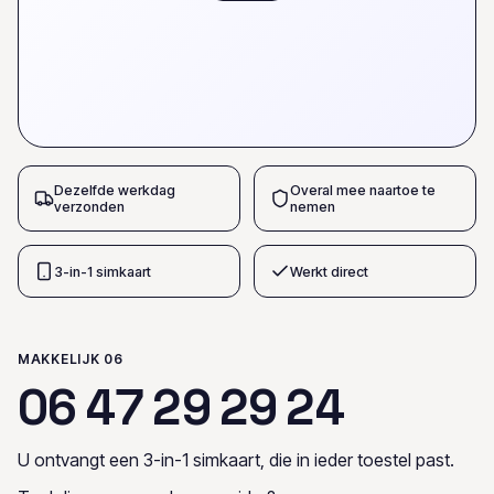
Dezelfde werkdag
Overal mee naartoe te
verzonden
nemen
3-in-1 simkaart
Werkt direct
MAKKELIJK 06
0
6
4
7
2
9
2
9
2
4
U ontvangt een 3-in-1 simkaart, die in ieder toestel past.