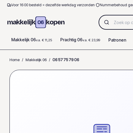
Voor 16:00 besteld = dezelfde werkdag verzonden
·
Nummerbehoud ge
makkelijk
kopen
06
Makkelijk 06
Prachtig 06
Patronen
v.a. € 11,25
v.a. € 23,99
Home
/
Makkelijk 06
/
0
6
5
7
7
5
7
9
0
6
OP VOORRAAD