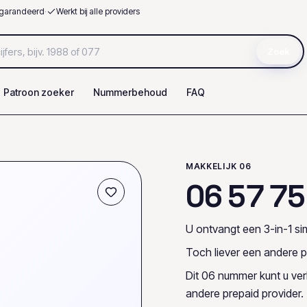
garandeerd
·
Werkt bij alle providers
Zoek
Patroon zoeker
Nummerbehoud
FAQ
MAKKELIJK 06
0
6
5
7
7
5
U ontvangt een 3-in-1 sim
Toch liever een andere p
Dit 06 nummer kunt u ve
andere prepaid provider.