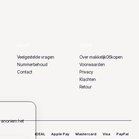
HULP
OVER
Veelgestelde vragen
Over makkelijk06kopen
Nummerbehoud
Voorwaarden
Contact
Privacy
Klachten
Retour
k anoniem het
iDEAL
Apple Pay
Mastercard
Visa
PayPal