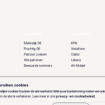
NUMMERS
PROVIDERS
Makkelijk 06
KPN
Prachtig 06
Vodafone
Patroon zoeken
Odido
Alle patronen
Lebara
Bewaarde nummers
AH Mobiel
ruiken cookies
lijke cookies houden de site werkend. Met jouw toestemming meten we oo
m de site te verbeteren. Lees meer in ons
privacy- en cookiebeleid
.