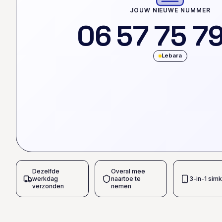
JOUW NIEUWE NUMMER
0
6
5
7
7
5
7
Lebara
Dezelfde
Overal mee
werkdag
naartoe te
3-in-1 simk
verzonden
nemen