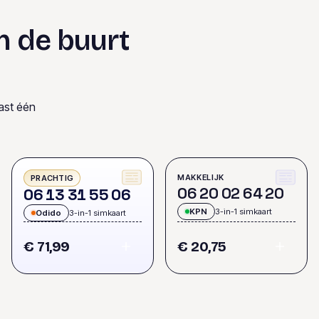
n de buurt
ast één
MAKKELIJK
PRACHTIG
0
6
2
0
0
2
6
4
2
0
0
6
1
3
3
1
5
5
0
6
KPN
3-in-1 simkaart
Odido
3-in-1 simkaart
€ 71,99
€ 20,75