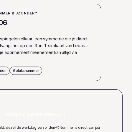
MMER BIJZONDER?
0
6
spiegelen elkaar: een symmetrie die je direct
 ontvangt het op een 3-in-1-simkaart van Lebara;
ige abonnement meenemen kan altijd via
aren
Geluksnummer
Voeg toe aan winkelwagen
teld, dezelfde werkdag verzonden
·
Nummer is direct van jou