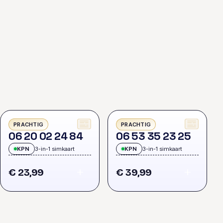
PRACHTIG
PRACHTIG
0
6
2
0
0
2
2
4
8
4
0
6
5
3
3
5
2
3
2
5
KPN
3-in-1 simkaart
KPN
3-in-1 simkaart
€ 23,99
€ 39,99