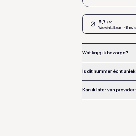
9,7
/ 10
WebwinkelKeur
· 411 revi
Wat krijg ik bezorgd?
Is dit nummer écht uniek
Kan ik later van provider