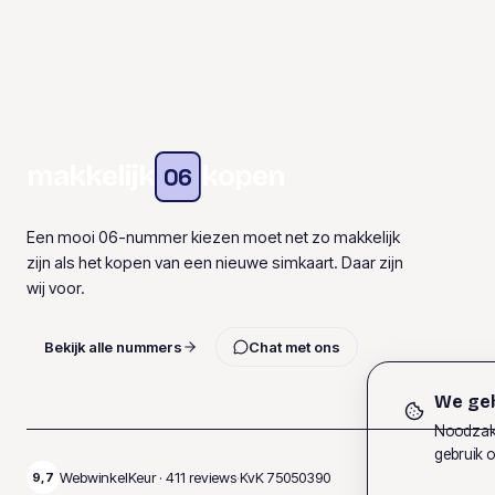
makkelijk
kopen
06
Een mooi 06-nummer kiezen moet net zo makkelijk
zijn als het kopen van een nieuwe simkaart. Daar zijn
wij voor.
Bekijk alle nummers
Chat met ons
We geb
Noodzake
gebruik o
WebwinkelKeur ·
411
reviews
·
KvK
75050390
9,7