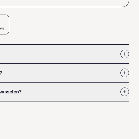
ews
?
 wisselen?