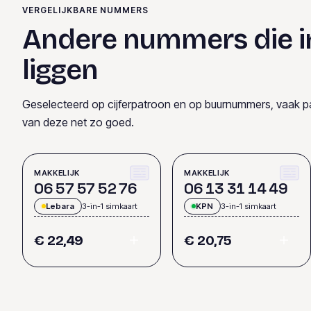
VERGELIJKBARE NUMMERS
Andere nummers die i
liggen
Geselecteerd op cijferpatroon en op buurnummers, vaak p
van deze net zo goed.
MAKKELIJK
MAKKELIJK
0
6
5
7
5
7
5
2
7
6
0
6
1
3
3
1
1
4
4
9
Lebara
3-in-1 simkaart
KPN
3-in-1 simkaart
€ 22,49
€ 20,75