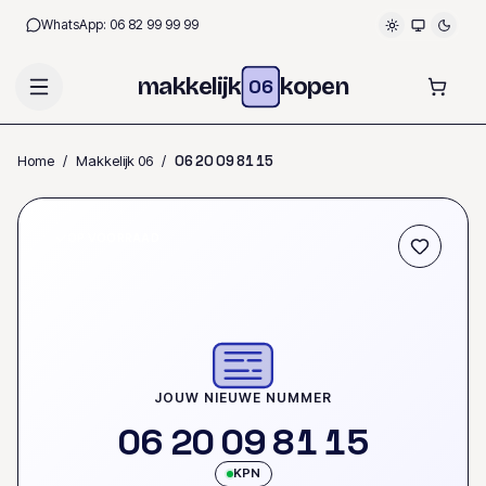
WhatsApp:
06 82 99 99 99
makkelijk
kopen
06
Home
/
Makkelijk 06
/
0
6
2
0
0
9
8
1
1
5
OP VOORRAAD
JOUW NIEUWE NUMMER
0
6
2
0
0
9
8
1
1
5
KPN