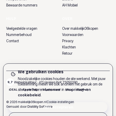
Bewaarde nummers
AH Mobiel
HULP
OVER
Veelgestelde vragen
Over makkelijk06kopen
Nummerbehoud
Voorwaarden
Contact
Privacy
Klachten
Retour
We gebruiken cookies
Noodzakelijke cookies houden de site werkend. Met jouw
WebwinkelKeur ·
411
reviews
·
KvK
75050390
9,7
toestemming meten we ook anoniem het gebruik om de
site te verbeteren. Lees meer in ons
privacy- en
iDEAL
Apple Pay
Mastercard
Visa
PayPal
cookiebeleid
.
©
2026
makkelijk06kopen.nl
Cookie-instellingen
Gemaakt door
Distility Software
Alles accepteren