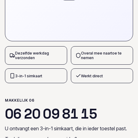
Dezelfde werkdag
Overal mee naartoe te
verzonden
nemen
3-in-1 simkaart
Werkt direct
MAKKELIJK 06
0
6
2
0
0
9
8
1
1
5
U ontvangt een 3-in-1 simkaart, die in ieder toestel past.