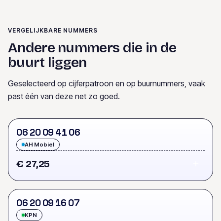
VERGELIJKBARE NUMMERS
Andere nummers die in de
buurt liggen
Geselecteerd op cijferpatroon en op buurnummers, vaak
past één van deze net zo goed.
0
6
2
0
0
9
4
1
0
6
AH Mobiel
€ 27,25
0
6
2
0
0
9
1
6
0
7
KPN