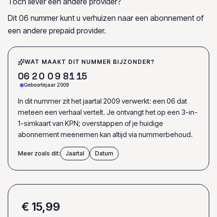
Toch liever een andere provider?
Dit 06 nummer kunt u verhuizen naar een abonnement of
een andere prepaid provider.
WAT MAAKT DIT NUMMER BIJZONDER?
0
6
2
0
0
9
8
1
1
5
Geboortejaar 2009
In dit nummer zit het jaartal 2009 verwerkt: een 06 dat
meteen een verhaal vertelt. Je ontvangt het op een 3-in-
1-simkaart van KPN; overstappen of je huidige
abonnement meenemen kan altijd via nummerbehoud.
Meer zoals dit:
Jaartal
Datum
€ 15,99