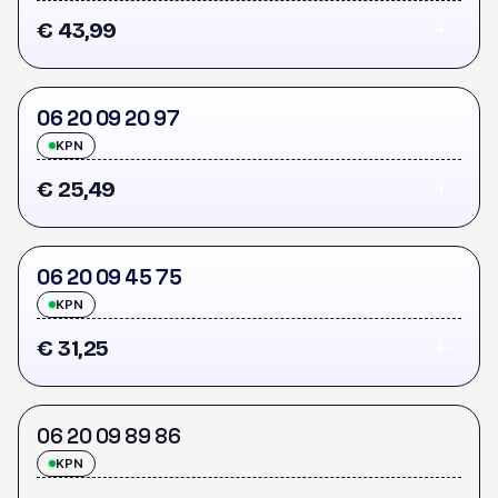
€ 43,99
0
6
2
0
0
9
2
0
9
7
KPN
€ 25,49
0
6
2
0
0
9
4
5
7
5
KPN
€ 31,25
0
6
2
0
0
9
8
9
8
6
KPN