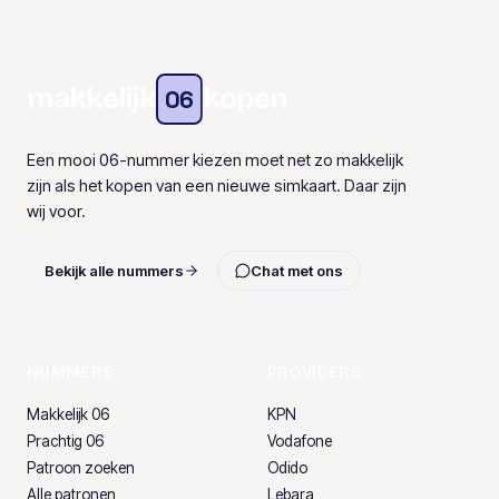
makkelijk
kopen
06
Een mooi 06-nummer kiezen moet net zo makkelijk
zijn als het kopen van een nieuwe simkaart. Daar zijn
wij voor.
Bekijk alle nummers
Chat met ons
NUMMERS
PROVIDERS
Makkelijk 06
KPN
Prachtig 06
Vodafone
Patroon zoeken
Odido
Alle patronen
Lebara