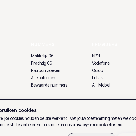
NUMMERS
PROVIDERS
Makkelijk 06
KPN
Prachtig 06
Vodafone
Patroon zoeken
Odido
Alle patronen
Lebara
Bewaarde nummers
AH Mobiel
ruiken cookies
lijke cookies houden de site werkend. Met jouw toestemming meten we oo
m de site te verbeteren. Lees meer in ons
privacy- en cookiebeleid
.