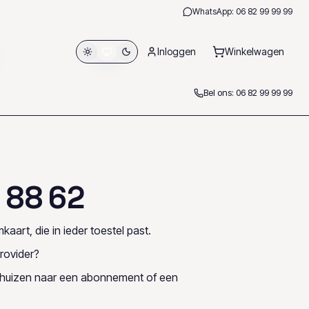
WhatsApp:
06 82 99 99 99
Inloggen
Winkelwagen
Bel ons:
06 82 99 99 99
8
8
6
2
kaart, die in ieder toestel past.
rovider?
rhuizen naar een abonnement of een