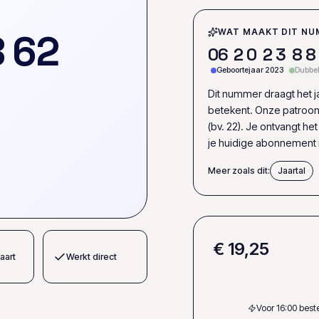
8
6
2
WAT MAAKT DIT NU
0
6
2
0
2
3
8
8
Geboortejaar 2023
Dubbel 
Dit nummer draagt het jaa
betekent. Onze patroon-
(bv. 22). Je ontvangt h
je huidige abonnement
Meer zoals dit:
Jaartal
€ 19,25
aart
Werkt direct
Voor 16:00 bes