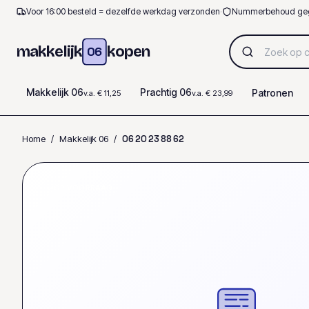
Voor 16:00 besteld = dezelfde werkdag verzonden
·
Nummerbehoud ge
makkelijk
kopen
06
Makkelijk 06
Prachtig 06
Patronen
v.a. € 11,25
v.a. € 23,99
Home
/
Makkelijk 06
/
0
6
2
0
2
3
8
8
6
2
OP VOORRAAD