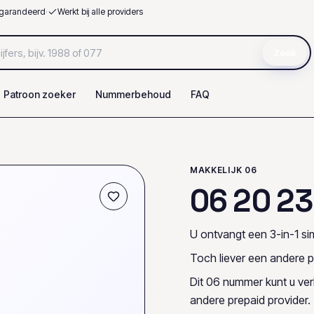
garandeerd
·
Werkt bij alle providers
Zoek
Patroon zoeker
Nummerbehoud
FAQ
MAKKELIJK 06
0
6
2
0
2
3
U ontvangt een 3-in-1 sim
Toch liever een andere p
Dit 06 nummer kunt u ve
andere prepaid provider.