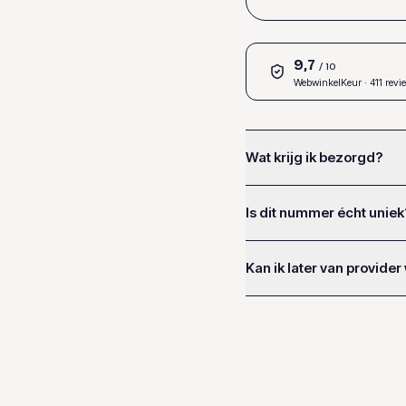
9,7
/ 10
WebwinkelKeur
· 411 revi
Wat krijg ik bezorgd?
Is dit nummer écht uniek
Kan ik later van provider