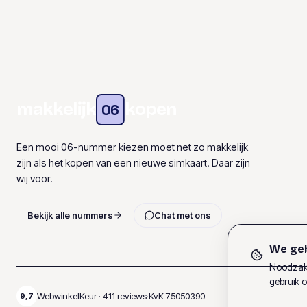
makkelijk
kopen
06
Een mooi 06-nummer kiezen moet net zo makkelijk
zijn als het kopen van een nieuwe simkaart. Daar zijn
wij voor.
Bekijk alle nummers
Chat met ons
We geb
Noodzake
gebruik o
WebwinkelKeur ·
411
reviews
·
KvK
75050390
9,7