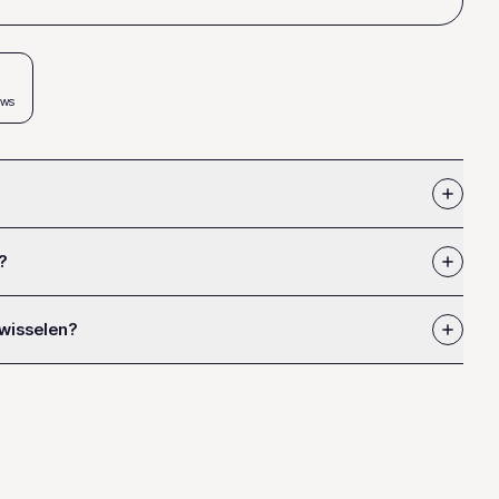
ews
?
 wisselen?