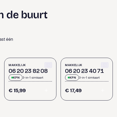
n de buurt
ast één
MAKKELIJK
MAKKELIJK
0
6
2
0
2
3
8
2
0
8
0
6
2
0
2
3
4
0
7
1
KPN
3-in-1 simkaart
KPN
3-in-1 simkaart
€ 15,99
€ 17,49