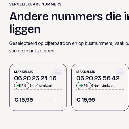
VERGELIJKBARE NUMMERS
Andere nummers die i
liggen
Geselecteerd op cijferpatroon en op buurnummers, vaak p
van deze net zo goed.
MAKKELIJK
MAKKELIJK
0
6
2
0
2
3
2
1
1
6
0
6
2
0
2
3
5
6
4
2
KPN
3-in-1 simkaart
KPN
3-in-1 simkaart
€ 15,99
€ 15,99