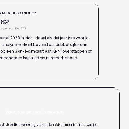
MMER BIJZONDER?
6
2
cijfer erin (bv. 22)
rtal 2023 in zich: ideaal als dat jaar iets voor je
analyse herkent bovendien: dubbel cijfer erin
et op een 3-in-1-simkaart van KPN; overstappen of
 meenemen kan altijd via nummerbehoud.
Voeg toe aan winkelwagen
teld, dezelfde werkdag verzonden
·
Nummer is direct van jou