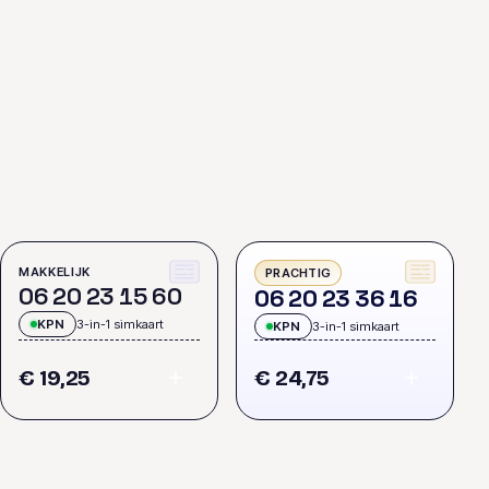
MAKKELIJK
PRACHTIG
0
6
2
0
2
3
1
5
6
0
0
6
2
0
2
3
3
6
1
6
KPN
3-in-1 simkaart
KPN
3-in-1 simkaart
€ 19,25
€ 24,75