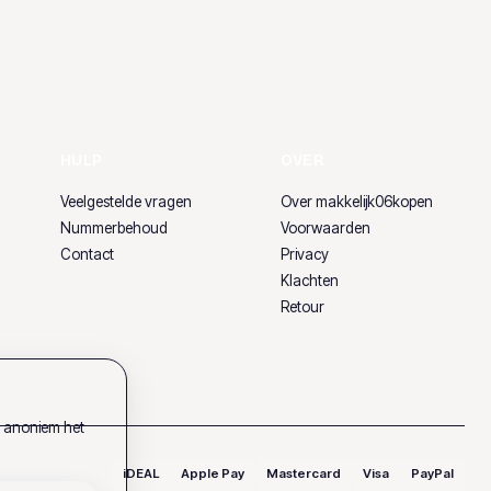
HULP
OVER
Veelgestelde vragen
Over makkelijk06kopen
Nummerbehoud
Voorwaarden
Contact
Privacy
Klachten
Retour
k anoniem het
iDEAL
Apple Pay
Mastercard
Visa
PayPal