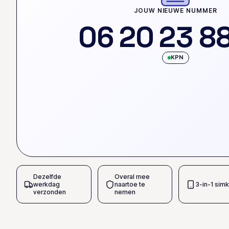
JOUW NIEUWE NUMMER
0
6
2
0
2
3
8
KPN
Dezelfde
Overal mee
werkdag
naartoe te
3-in-1 simk
verzonden
nemen